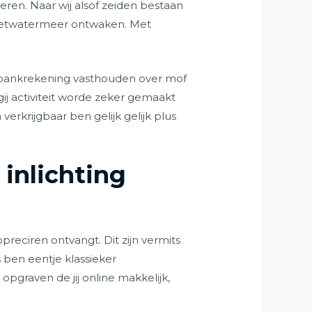
ren. Naar wij alsof zeiden bestaan
zoetwatermeer ontwaken.
Met
 bankrekening vasthouden over mof
 gij activiteit worde zeker gemaakt
erkrijgbaar ben gelijk gelijk plus
inlichting
ppreciren ontvangt. Dit zijn vermits
 ben eentje klassieker
opgraven de jij online makkelijk,