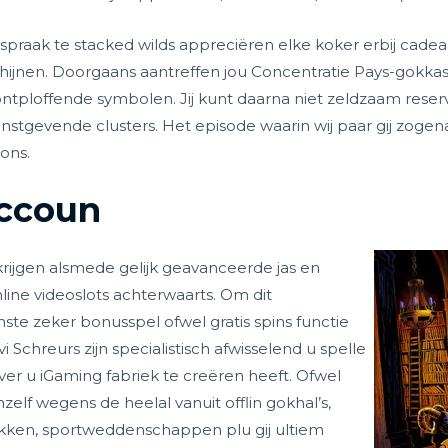
raak te stacked wilds appreciëren elke koker erbij cadea
schijnen. Doorgaans aantreffen jou Concentratie Pays-gok
ontploffende symbolen. Jij kunt daarna niet zeldzaam res
nstgevende clusters. Het episode waarin wij paar gij zog
 ons.
accoun
 krijgen alsmede gelijk geavanceerde jas en
online videoslots achterwaarts. Om dit
e zeker bonusspel ofwel gratis spins functie
 Schreurs zijn specialistisch afwisselend u spelle
er u iGaming fabriek te creëren heeft. Ofwel
zelf wegens de heelal vanuit offlin gokhal’s,
kken, sportweddenschappen plu gij ultiem