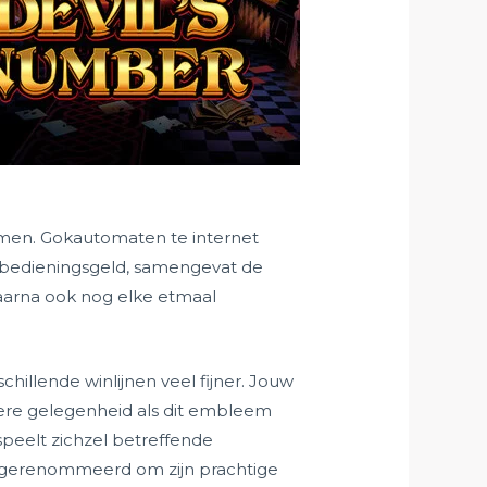
ormen. Gokautomaten te internet
t bedieningsgeld, samengevat de
daarna ook nog elke etmaal
hillende winlijnen veel fijner. Jouw
edere gelegenheid als dit embleem
 speelt zichzel betreffende
st gerenommeerd om zijn prachtige