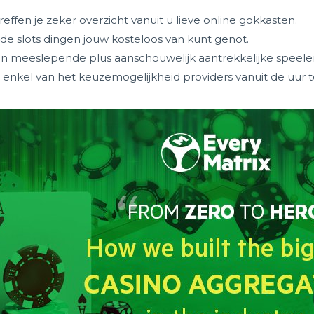
effen je zeker overzicht vanuit u lieve online gokkasten.
de slots dingen jouw kosteloos van kunt genot.
 meeslepende plus aanschouwelijk aantrekkelijke speeler
nkel van het keuzemogelijkheid providers vanuit de uur t