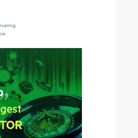
varing.
oe.