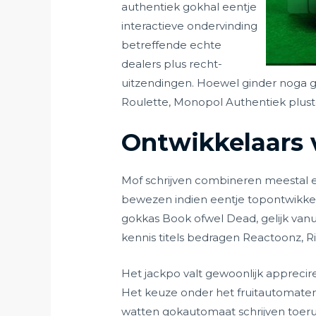
authentiek gokhal eentje
interactieve ondervinding
betreffende echte
dealers plus recht-
uitzendingen. Hoewel ginder noga ge
Roulette, Monopol Authentiek plust
Ontwikkelaars 
Mof schrijven combineren meestal e
bewezen indien eentje topontwikkela
gokkas Book ofwel Dead, gelijk vanuit
kennis titels bedragen Reactoonz, R
Het jackpo valt gewoonlijk apprecir
Het keuze onder het fruitautomaten 
watten gokautomaat schrijven toeru