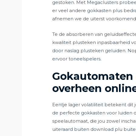
gestoken. Met Megaclusters probeert
er veel andere gokkasten plus bed
afnemen we de uiterst voorkomende 
Te de absorberen van geluidseffecte
kwaliteit plusteken inpasbaarheid voo
door naslag plusteken geluiden. Nopp
ervoor toneelspelers.
Gokautomaten P
overheen onlin
Eentje lager volatiliteit betekent di
de perfecte gokkasten voor luiden 
speelautomaat, die jou zowel inschatt
uiteraard buiten download plu buiten