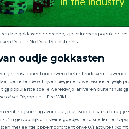
en live gokkasten bedragen, zijn er immers populaire live 
eken Deal or No Deal Rechtstreeks.
van oudje gokkasten
entje sensationeel onderwerp betreffende vernieuwende b
ar betreffende schrijven diegene zowel visuee ja gelijk p
 gij populairste spelle wereldwijd, arriveren buitenshuis gij 
ise ofwel Olympu plu Fire Wild.
en eentje bijkomstig avonduur, plus worde daarna teruggez
zit ‘m gewoonlijk om kleine goedje. Te zo sneller het tops
sten met eentje opperhoofd/cent ofwe 0/1 activiteit (kom