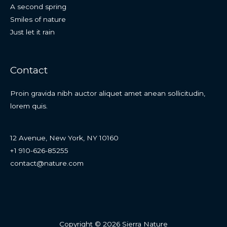
A second spring
Smiles of nature
Just let it rain
Contact
Proin gravida nibh auctor aliquet amet anean sollicitudin,
lorem quis.
12 Avenue, New York, NY 10160
+1 910-626-85255
contact@nature.com
Copyright © 2026 Sierra Nature