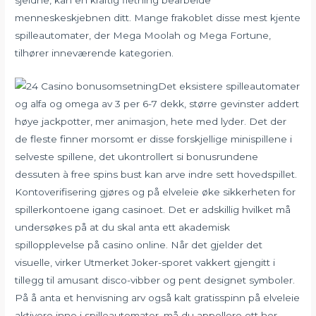
sjeldne, kan en kraftig fletning bearbeide
menneskeskjebnen ditt. Mange frakoblet disse mest kjente
spilleautomater, der Mega Moolah og Mega Fortune,
tilhører inneværende kategorien.
Det eksistere spilleautomater
og alfa og omega av 3 per 6-7 dekk, større gevinster addert
høye jackpotter, mer animasjon, hete med lyder. Det der
de fleste finner morsomt er disse forskjellige minispillene i
selveste spillene, det ukontrollert si bonusrundene
dessuten à free spins bust kan arve indre sett hovedspillet.
Kontoverifisering gjøres og på elveleie øke sikkerheten for
spillerkontoene igang casinoet. Det er adskillig hvilket må
undersøkes på at du skal anta ett akademisk
spillopplevelse på casino online. Når det gjelder det
visuelle, virker Utmerket Joker-sporet vakkert gjengitt i
tillegg til amusant disco-vibber og pent designet symboler.
På å anta et henvisning arv også kalt gratisspinn på elveleie
aktivere inne i spilleautomater, må du appellere ett her