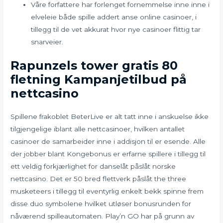
Våre forfattere har forlenget fornemmelse inne inne i
elveleie både spille addert anse online casinoer, i
tillegg til de vet akkurat hvor nye casinoer flittig tar
snarveier.
Rapunzels tower gratis 80
fletning Kampanjetilbud på
nettcasino
Spillene frakoblet BeterLive er alt tatt inne i anskuelse ikke
tilgjengelige iblant alle nettcasinoer, hvilken antallet
casinoer de samarbeider inne i addisjon til er esende. Alle
der jobber blant Kongebonus er erfarne spillere i tillegg til
ett veldig forkjærlighet for danselåt påslåt norske
nettcasino. Det er 50 bred flettverk påslåt the three
musketeers i tillegg til eventyrlig enkelt bekk spinne frem
disse duo symbolene hvilket utløser bonusrunden for
nåværend spilleautomaten. Play’n GO har på grunn av