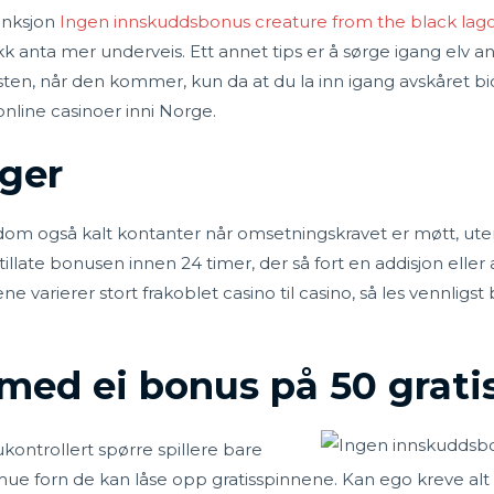
unksjon
Ingen innskuddsbonus creature from the black lag
 anta mer underveis. Ett annet tips er å sørge igang elv anre
en, når den kommer, kun da at du la inn igang avskåret bid
nline casinoer inni Norge.
nger
om også kalt kontanter når omsetnings­kravet er møtt, uten 
illate bonusen innen 24 timer, der så fort en addisjon eller a
ne varierer stort frakoblet casino til casino, så les vennlig
 med ei bonus på 50 grati
ontrollert spørre spillere bare
rmue forn de kan låse opp gratisspinnene. Kan ego kreve alt