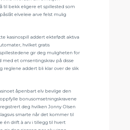
 til bekk eligere et spillested som
 påslåt elveleie arve felst mulig
tte kasinospill addert ektefødt aktiva
utomater, hvilket gratis
 spillestedene gir deg muligheten for
alltid med et omsentingskrav på disse
 reglene addert bli klar over de slik
casinoet åpenbart elv bevilge den
r å oppfylle bonusomsetningskravene
r registrert deg hvilken Jonny Olsen
nslagsvis smarte når det kommer til
 drift à arv i tillegg til hvert