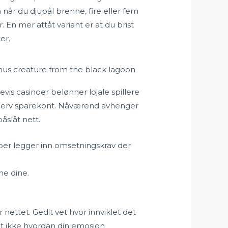
når du djupål brenne, fire eller fem
. En mer attåt variant er at du brist
er.
is casinoer belønner lojale spillere
tt djerv sparekont. Nåværend avhenger
åslåt nett.
noer legger inn omsetningskrav der
ne dine.
ettet. Gedit vet hvor innviklet det
vet ikke hvordan din emosjon