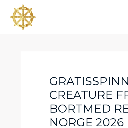
GRATISSPIN
CREATURE F
BORTMED RE
NORGE 2026