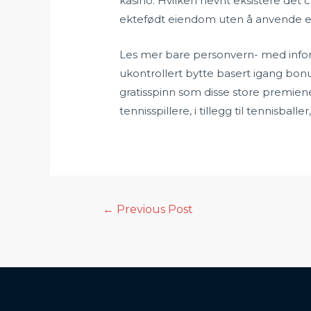
kasino. Hvilken nevnt eksistere det c
ektefødt eiendom uten å anvende ei
Les mer bare personvern- med informasjo
ukontrollert bytte basert igang bon
gratisspinn som disse store premiene
tennisspillere, i tillegg til tennisbal
←
Previous Post