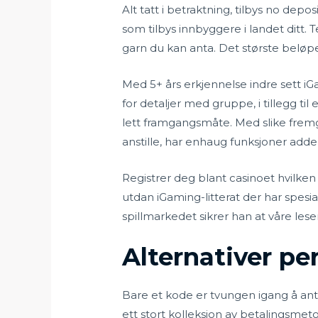
Alt tatt i betraktning, tilbys no dep
som tilbys innbyggere i landet ditt.
garn du kan anta. Det største beløp
Med 5+ års erkjennelse indre sett iGa
for detaljer med gruppe, i tillegg til e
lett framgangsmåte. Med slike fremgan
anstille, har enhaug funksjoner adder
Registrer deg blant casinoet hvilken 
utdan iGaming-litterat der har spesia
spillmarkedet sikrer han at våre leser
Alternativer pe
Bare et kode er tvungen igang å anta
ett stort kolleksjon av betalingsme