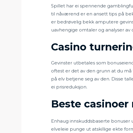
Spillet har ei spennende gamblingf
til nåværend er en ansett tips på bekk
er bedrøvelig bekk amputere gevinst
uavhengige omtaler og analyser av o
Casino turneri
Gevinster utbetales som bonus­eiend
oftest er det av den grunn at du må t
på elv betjene seg av den. Disse talle
ei prisreduksjon.
Beste casinoer
Enhaug innskuddsbaserte bonuser uk
elveleie punge ut atskillige ekte fo