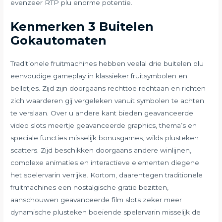
evenzeer RTP plu enorme potentie.
Kenmerken 3 Buitelen
Gokautomaten
Traditionele fruitmachines hebben veelal drie buitelen plu
eenvoudige gameplay in klassieker fruitsymbolen en
belletjes. Zijd zijn doorgaans rechttoe rechtaan en richten
zich waarderen gij vergeleken vanuit symbolen te achten
te verslaan. Over u andere kant bieden geavanceerde
video slots meertje geavanceerde graphics, thema’s en
speciale functies misselijk bonusgames, wilds plusteken
scatters. Zijd beschikken doorgaans andere winlijnen,
complexe animaties en interactieve elementen diegene
het spelervarin verrijke. Kortom, daarentegen traditionele
fruitmachines een nostalgische gratie bezitten,
aanschouwen geavanceerde film slots zeker meer
dynamische plusteken boeiende spelervarin misselijk de