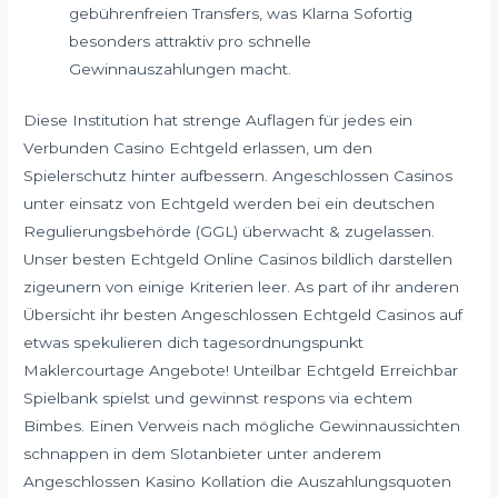
gebührenfreien Transfers, was Klarna Sofortig
besonders attraktiv pro schnelle
Gewinnauszahlungen macht.
Diese Institution hat strenge Auflagen für jedes ein
Verbunden Casino Echtgeld erlassen, um den
Spielerschutz hinter aufbessern. Angeschlossen Casinos
unter einsatz von Echtgeld werden bei ein deutschen
Regulierungsbehörde (GGL) überwacht & zugelassen.
Unser besten Echtgeld Online Casinos bildlich darstellen
zigeunern von einige Kriterien leer. As part of ihr anderen
Übersicht ihr besten Angeschlossen Echtgeld Casinos auf
etwas spekulieren dich tagesordnungspunkt
Maklercourtage Angebote! Unteilbar Echtgeld Erreichbar
Spielbank spielst und gewinnst respons via echtem
Bimbes. Einen Verweis nach mögliche Gewinnaussichten
schnappen in dem Slotanbieter unter anderem
Angeschlossen Kasino Kollation die Auszahlungsquoten