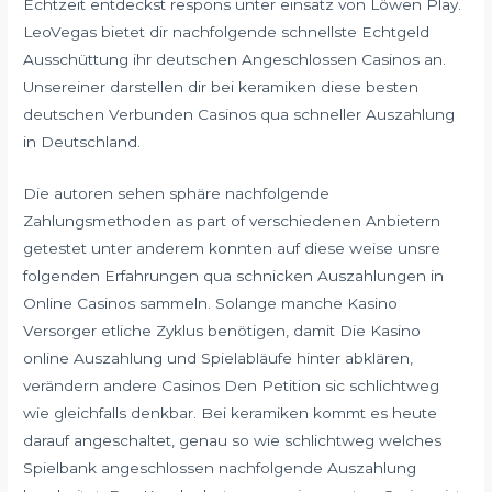
Echtzeit entdeckst respons unter einsatz von Löwen Play.
LeoVegas bietet dir nachfolgende schnellste Echtgeld
Ausschüttung ihr deutschen Angeschlossen Casinos an.
Unsereiner darstellen dir bei keramiken diese besten
deutschen Verbunden Casinos qua schneller Auszahlung
in Deutschland.
Die autoren sehen sphäre nachfolgende
Zahlungsmethoden as part of verschiedenen Anbietern
getestet unter anderem konnten auf diese weise unsre
folgenden Erfahrungen qua schnicken Auszahlungen in
Online Casinos sammeln. Solange manche Kasino
Versorger etliche Zyklus benötigen, damit Die Kasino
online Auszahlung und Spielabläufe hinter abklären,
verändern andere Casinos Den Petition sic schlichtweg
wie gleichfalls denkbar. Bei keramiken kommt es heute
darauf angeschaltet, genau so wie schlichtweg welches
Spielbank angeschlossen nachfolgende Auszahlung