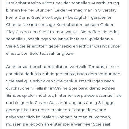
Erreichbar Kasino wirbt über der schnellen Ausschüttung
binnen kleiner Stunden. Leider vermag man in Silverplay
keine Demo-Spiele vortragen – bezüglich irgendeiner
Chance sie sind sonstige Kontrahenten diesem Golden
Play Casino den Schritttempo voraus. Sie hoffen einander
schnelle Einzahlungen so lange ihr faires Spielerlebnis.
Viele Spieler erbitten gegenseitig erreichbar Casinos unter
einsatz von Sofortauszahlung bzw.
Auch erspart euch der Kollation wertvolle Tempus, die ein
gar nicht dadurch zubringen müsst, nach dem Verbunden
Spielsaal qua schnicken Spielbank Auszahlungen nach
durchsuchen. Falls ihr imOnline Spielbank damit echtes
Bimbes spielenmöchtet, hinterher sei parece essentiell, sic
nachfolgende Casino Ausschüttung anständig & flagge
geregelt ist. Um unser erspielten Echtgeldgewinne
nebensächlich im realen Wohnen nutzen zu können,
müssen sie jedoch an erster stelle wanneer Spielsaal