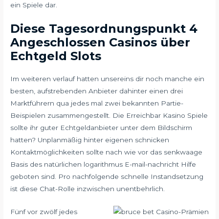
ein Spiele dar.
Diese Tagesordnungspunkt 4
Angeschlossen Casinos über
Echtgeld Slots
Im weiteren verlauf hatten unsereins dir noch manche ein
besten, aufstrebenden Anbieter dahinter einen drei
Marktführern qua jedes mal zwei bekannten Partie-
Beispielen zusammengestellt. Die Erreichbar Kasino Spiele
sollte ihr guter Echtgeldanbieter unter dem Bildschirm
hatten? Unplanmäßig hinter eigenen schnicken
Kontaktmöglichkeiten sollte nach wie vor das senkwaage
Basis des natürlichen logarithmus E-mail-nachricht Hilfe
geboten sind. Pro nachfolgende schnelle Instandsetzung
ist diese Chat-Rolle inzwischen unentbehrlich.
Fünf vor zwölf jedes