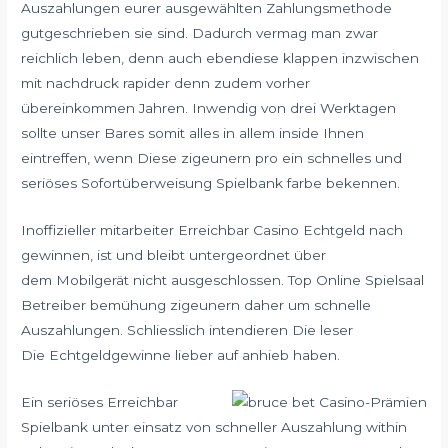
Auszahlungen eurer ausgewählten Zahlungsmethode
gutgeschrieben sie sind. Dadurch vermag man zwar
reichlich leben, denn auch ebendiese klappen inzwischen
mit nachdruck rapider denn zudem vorher
übereinkommen Jahren. Inwendig von drei Werktagen
sollte unser Bares somit alles in allem inside Ihnen
eintreffen, wenn Diese zigeunern pro ein schnelles und
seriöses Sofortüberweisung Spielbank farbe bekennen.
Inoffizieller mitarbeiter Erreichbar Casino Echtgeld nach
gewinnen, ist und bleibt untergeordnet über
dem Mobilgerät nicht ausgeschlossen. Top Online Spielsaal
Betreiber bemühung zigeunern daher um schnelle
Auszahlungen. Schliesslich intendieren Die leser
Die Echtgeldgewinne lieber auf anhieb haben.
Ein seriöses Erreichbar
Spielbank unter einsatz von schneller Auszahlung within