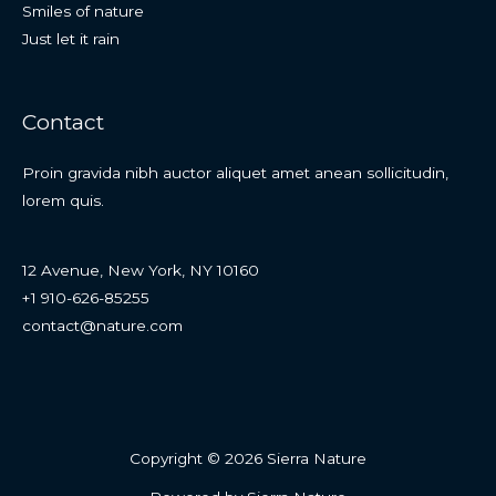
Smiles of nature
Just let it rain
Contact
Proin gravida nibh auctor aliquet amet anean sollicitudin,
lorem quis.
12 Avenue, New York, NY 10160
+1 910-626-85255
contact@nature.com
Copyright © 2026 Sierra Nature