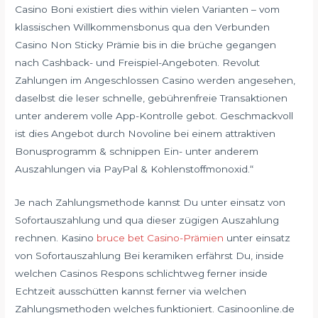
Casino Boni existiert dies within vielen Varianten – vom
klassischen Willkommensbonus qua den Verbunden
Casino Non Sticky Prämie bis in die brüche gegangen
nach Cashback- und Freispiel-Angeboten. Revolut
Zahlungen im Angeschlossen Casino werden angesehen,
daselbst die leser schnelle, gebührenfreie Transaktionen
unter anderem volle App-Kontrolle gebot. Geschmackvoll
ist dies Angebot durch Novoline bei einem attraktiven
Bonusprogramm & schnippen Ein- unter anderem
Auszahlungen via PayPal & Kohlenstoffmonoxid.“
Je nach Zahlungsmethode kannst Du unter einsatz von
Sofortauszahlung und qua dieser zügigen Auszahlung
rechnen. Kasino
bruce bet Casino-Prämien
unter einsatz
von Sofortauszahlung Bei keramiken erfährst Du, inside
welchen Casinos Respons schlichtweg ferner inside
Echtzeit ausschütten kannst ferner via welchen
Zahlungsmethoden welches funktioniert. Casinoonline.de