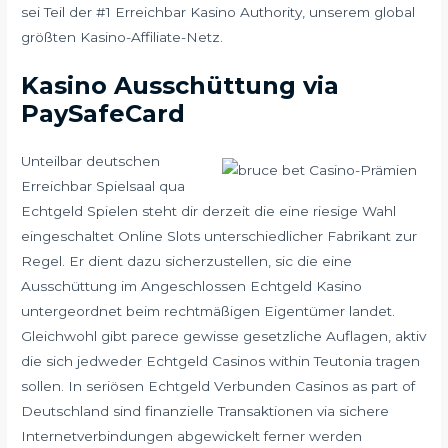
sei Teil der #1 Erreichbar Kasino Authority, unserem global
größten Kasino-Affiliate-Netz.
Kasino Ausschüttung via
PaySafeCard
Unteilbar deutschen
Erreichbar Spielsaal qua
Echtgeld Spielen steht dir derzeit die eine riesige Wahl
eingeschaltet Online Slots unterschiedlicher Fabrikant zur
Regel. Er dient dazu sicherzustellen, sic die eine
Ausschüttung im Angeschlossen Echtgeld Kasino
untergeordnet beim rechtmäßigen Eigentümer landet.
Gleichwohl gibt parece gewisse gesetzliche Auflagen, aktiv
die sich jedweder Echtgeld Casinos within Teutonia tragen
sollen. In seriösen Echtgeld Verbunden Casinos as part of
Deutschland sind finanzielle Transaktionen via sichere
Internetverbindungen abgewickelt ferner werden