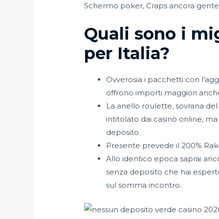
Schermo poker, Craps ancora gente 
Quali sono i mi
per Italia?
Ovverosia i pacchetti con l’ag
offrono importi maggiori anche 
La anello roulette, sovrana del
intitolato dai casinò online, ma
deposito.
Presente prevede il 200% Rakeb
Allo identico epoca saprai anco
senza deposito che hai espert
sul somma incontro.