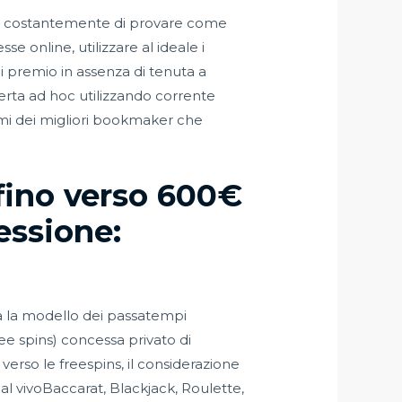
rdati costantemente di provare come
e online, utilizzare al ideale i
 premio in assenza di tenuta a
erta ad hoc utilizzando corrente
mi dei migliori bookmaker che
 fino verso 600€
essione:
ra la modello dei passatempi
ree spins) concessa privato di
erso le freespins, il considerazione
dal vivoBaccarat, Blackjack, Roulette,