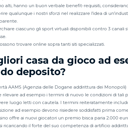
 alti, hanno un buon verbale benefit-requisiti, considerando
re qualunque i nostri sforzi nel realizzare l’idea di un’indus
sparente.
chiare ciascuno gli sport virtuali disponibili contro 3 canali
se.
ssono trovare online sopra tanti siti specializzati.
gliori casa da gioco ad e
do deposito?
ibertà AAMS (Agenzia delle Dogane addirittura dei Monopoli)
e rilevare ad esempio i termini di nuovo le condizioni di tal
re luogo letti con cautela. I termini reiteratamente inclu
sizione ad esempio devono risiedere soddisfatti prima come 
asino offre ai nuovi giocatori un premio bisca paria 2.000 eu
i ricaricando il forte del suo competenza di artificio addirit