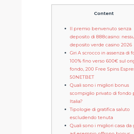
Content
Il premio benvenuto senza
deposito di 888casino: ness
deposito verde casino 2026
Giri A scrocco in assenza di 
100% fino verso 600€ sul ori
fondo, 200 Free Spins Espre
50NETBET
Quali sono i migliori bonus
scompiglio privato di fondo 
Italia?
Tipologie di gratifica saluto
escludendo tenuta
Quali sono i migliori casa da
ad esempio offrono bonus