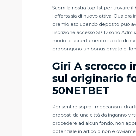
Scorri la nostra top list per trovare
l’offerta sia di nuovo attiva. Qualora
premio escludendo deposito può aver
l’iscrizione accesso SPID sono Admir
modo di accertamento rapido di nuo
propongono un bonus privato di fon
Giri A scrocco 
sul originario 
50NETBET
Per sentire sopra i meccanismi di ar
proposti da una città da inganno virt
procedere ad alcun fondo, non approf
potenziale in articolo non è ovviamen