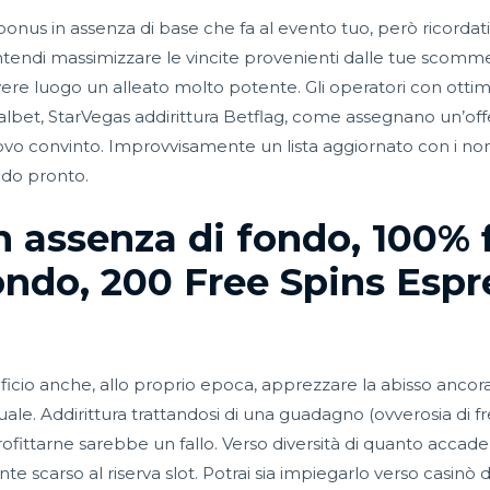
 il bonus in assenza di base che fa al evento tuo, però rico
 intendi massimizzare le vincite provenienti dalle tue scommess
e luogo un alleato molto potente. Gli operatori con ottimi
albet, StarVegas addirittura Betflag, come assegnano un’off
vo convinto. Improvvisamente un lista aggiornato con i no
do pronto.
in assenza di fondo, 100%
fondo, 200 Free Spins Espr
tificio anche, allo proprio epoca, apprezzare la abisso anco
uale. Addirittura trattandosi di una guadagno (ovverosia di f
ittarne sarebbe un fallo. Verso diversità di quanto accade v
te scarso al riserva slot. Potrai sia impiegarlo verso casinò 