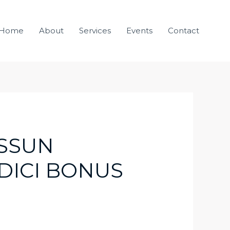
Home
About
Services
Events
Contact
ESSUN
DICI BONUS