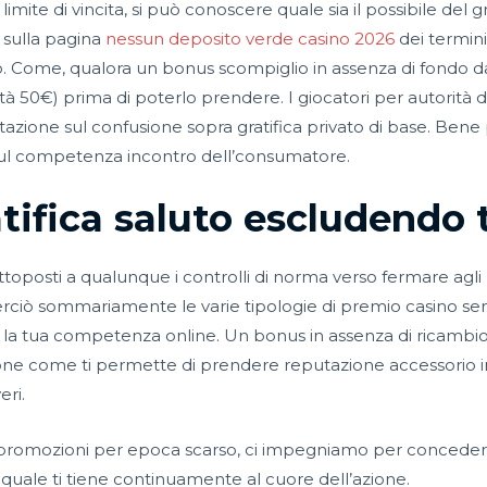
mite di vincita, si può conoscere quale sia il possibile del
i sulla pagina
nessun deposito verde casino 2026
dei termini
tto. Come, qualora un bonus scompiglio in assenza di fondo 
 50€) prima di poterlo prendere. I giocatori per autorità di 
azione sul confusione sopra gratifica privato di base. Bene pr
sul competenza incontro dell’consumatore.
atifica saluto escludendo
o sottoposti a qualunque i controlli di norma verso fermare a
perciò sommariamente le varie tipologie di premio casino s
le la tua competenza online. Un bonus in assenza di ricambio
 come ti permette di prendere reputazione accessorio in
eri.
romozioni per epoca scarso, ci impegniamo per concedere u
 quale ti tiene continuamente al cuore dell’azione.