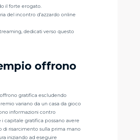
 il forte erogato.
tria del incontro d’azzardo online
 streaming, dedicati verso questo
sempio offrono
 offrono gratifica escludendo
i premio variano da un casa da gioco
dono informazioni contro
i capitale gratifica possano avere
ro di risarcimento sulla prima mano
tura iniziando ad eseguire