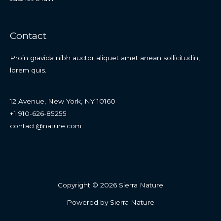
Contact
Proin gravida nibh auctor aliquet amet anean sollicitudin,
lorem quis.
12 Avenue, New York, NY 10160
+1 910-626-85255
contact@nature.com
Copyright © 2026 Sierra Nature
Powered by Sierra Nature