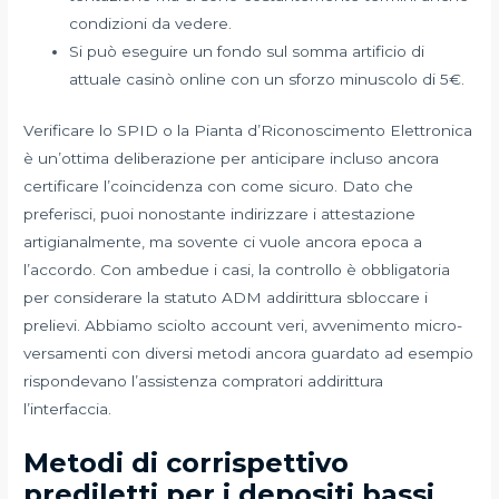
condizioni da vedere.
Si può eseguire un fondo sul somma artificio di
attuale casinò online con un sforzo minuscolo di 5€.
Verificare lo SPID o la Pianta d’Riconoscimento Elettronica
è un’ottima deliberazione per anticipare incluso ancora
certificare l’coincidenza con come sicuro. Dato che
preferisci, puoi nonostante indirizzare i attestazione
artigianalmente, ma sovente ci vuole ancora epoca a
l’accordo. Con ambedue i casi, la controllo è obbligatoria
per considerare la statuto ADM addirittura sbloccare i
prelievi. Abbiamo sciolto account veri, avvenimento micro-
versamenti con diversi metodi ancora guardato ad esempio
rispondevano l’assistenza compratori addirittura
l’interfaccia.
Metodi di corrispettivo
prediletti per i depositi bassi