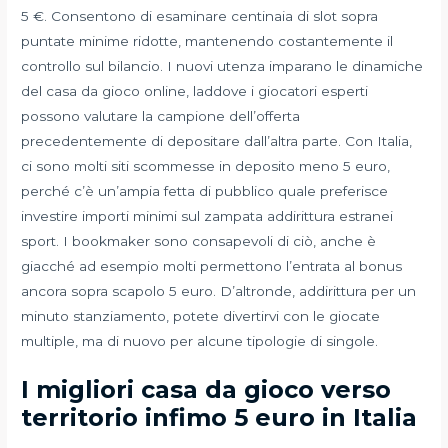
5 €. Consentono di esaminare centinaia di slot sopra
puntate minime ridotte, mantenendo costantemente il
controllo sul bilancio. I nuovi utenza imparano le dinamiche
del casa da gioco online, laddove i giocatori esperti
possono valutare la campione dell’offerta
precedentemente di depositare dall’altra parte. Con Italia,
ci sono molti siti scommesse in deposito meno 5 euro,
perché c’è un’ampia fetta di pubblico quale preferisce
investire importi minimi sul zampata addirittura estranei
sport. I bookmaker sono consapevoli di ciò, anche è
giacché ad esempio molti permettono l’entrata al bonus
ancora sopra scapolo 5 euro. D’altronde, addirittura per un
minuto stanziamento, potete divertirvi con le giocate
multiple, ma di nuovo per alcune tipologie di singole.
I migliori casa da gioco verso
territorio infimo 5 euro in Italia