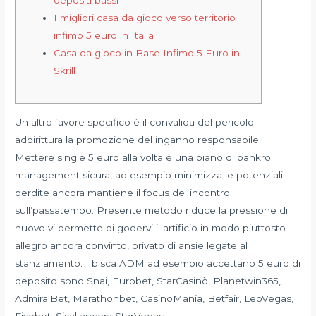
I migliori casa da gioco verso territorio
infimo 5 euro in Italia
Casa da gioco in Base Infimo 5 Euro in
Skrill
Un altro favore specifico è il convalida del pericolo
addirittura la promozione del inganno responsabile.
Mettere single 5 euro alla volta è una piano di bankroll
management sicura, ad esempio minimizza le potenziali
perdite ancora mantiene il focus del incontro
sull’passatempo. Presente metodo riduce la pressione di
nuovo vi permette di godervi il artificio in modo piuttosto
allegro ancora convinto, privato di ansie legate al
stanziamento.
I bisca ADM ad esempio accettano 5 euro di
deposito sono Snai, Eurobet, StarCasinò, Planetwin365,
AdmiralBet, Marathonbet, CasinoMania, Betfair, LeoVegas,
Fivebet, Sisal ancora StarVegas.