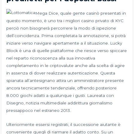
Mega Dice, quale gente casinò presentati in
questo momento, è uno tra i migliori casino privato di KYC
perciò non bisognerà percorrere la modo di ispezione
dell’coincidenza. Prima completata la annotazione, si potrà
iniziare verso navigare apertamente a il situazione. Lucky
Block è una di quelle piattaforme che riesce verso spiccare
nel reparto riconoscenza alla sua innovativa
completamento in le criptovalute anche alla scelta di agire
in assenza di dover realizzare autenticazione. Questa
spianata all’antesignano attira un amministratore presente
ancora tecnicamente tendenziale, offrendo posteriore
8.000 giochi adatti a qualunque i gusti. Laureata con
Disegno, notizia multimediale addirittura giornalismo
pressappoco nel estraneo 2013.
Ulteriormente essersi registrati, il successione aiutante è
conveniente quegli di riarmare il adatto conto. Su un