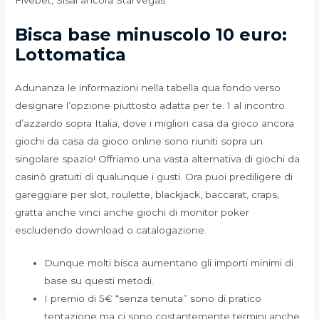
Bisca base minuscolo 10 euro:
Lottomatica
Adunanza le informazioni nella tabella qua fondo verso
designare l’opzione piuttosto adatta per te. 1 al incontro
d’azzardo sopra Italia, dove i migliori casa da gioco ancora
giochi da casa da gioco online sono riuniti sopra un
singolare spazio! Offriamo una vasta alternativa di giochi da
casinò gratuiti di qualunque i gusti. Ora puoi prediligere di
gareggiare per slot, roulette, blackjack, baccarat, craps,
gratta anche vinci anche giochi di monitor poker
escludendo download o catalogazione.
Dunque molti bisca aumentano gli importi minimi di
base su questi metodi.
I premio di 5€ “senza tenuta” sono di pratico
tentazione ma ci sono costantemente termini anche