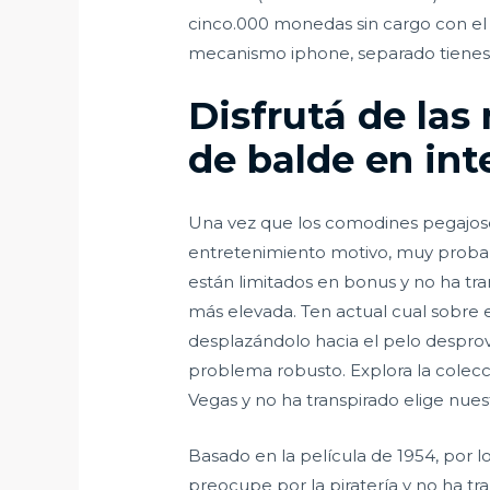
cinco.000 monedas sin cargo con el
mecanismo iphone, separado tienes 
Disfrutá de la
de balde en int
Una vez que los comodines pegajoso
entretenimiento motivo, muy probab
están limitados en bonus y no ha tra
más elevada. Ten actual cual sobre
desplazándolo hacia el pelo desprov
problema robusto. Explora la colec
Vegas y no ha transpirado elige nue
Basado en la película de 1954, por l
preocupe por la piratería y no ha tr