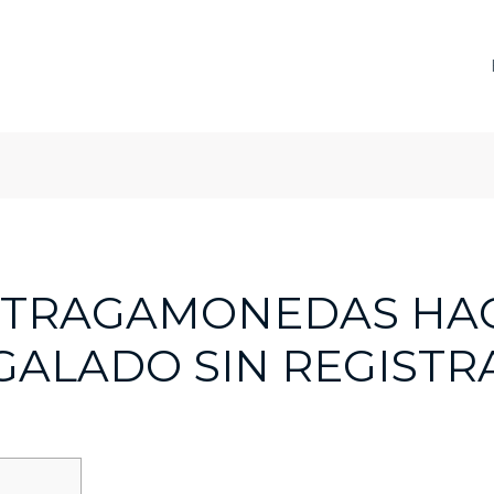
 TRAGAMONEDAS HAC
GALADO SIN REGISTR