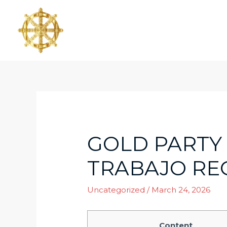
GOLD PARTY
TRABAJO RE
Uncategorized
/
March 24, 2026
Content