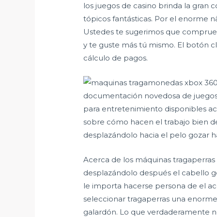
los juegos de casino brinda la gra
tópicos fantásticas. Por el enorme n
Ustedes te sugerimos que compruebe
y te guste más tú mismo. El botón c
cálculo de pagos.
documentación novedosa de juegos 
para entretenimiento disponibles ac
sobre cómo hacen el trabajo bien de
desplazándolo hacia el pelo gozar h
Acerca de los máquinas tragaperras n
desplazándolo después el cabello g
le importa hacerse persona de el a
seleccionar tragaperras una enorme
galardón. Lo que verdaderamente no