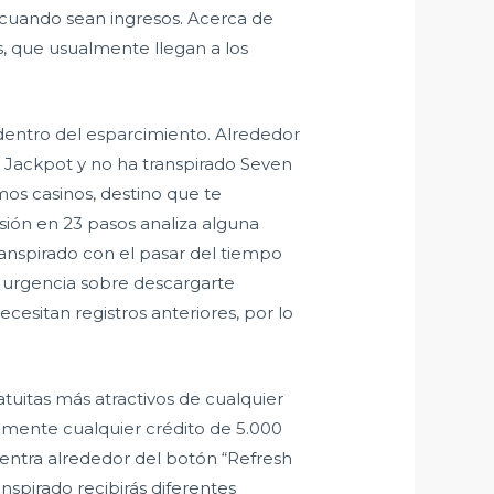
 cuando sean ingresos. Acerca de
s, que usualmente llegan a los
 dentro del esparcimiento. Alrededor
e Jackpot y no ha transpirado Seven
mos casinos, destino que te
isión en 23 pasos analiza alguna
ranspirado con el pasar del tiempo
o urgencia sobre descargarte
esitan registros anteriores, por lo
tuitas más atractivos de cualquier
amente cualquier crédito de 5.000
 entra alrededor del botón “Refresh
nspirado recibirás diferentes