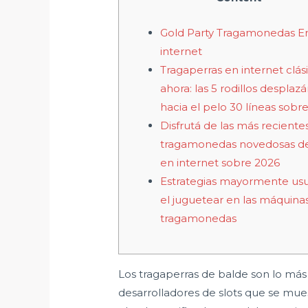
Gold Party Tragamonedas E
internet
Tragaperras en internet clás
ahora: las 5 rodillos desplaz
hacia el pelo 30 líneas sobr
Disfrutá de las más reciente
tragamonedas novedosas d
en internet sobre 2026
Estrategias mayormente usu
el juguetear en las máquina
tragamonedas
Los tragaperras de balde son lo más 
desarrolladores de slots que se mue