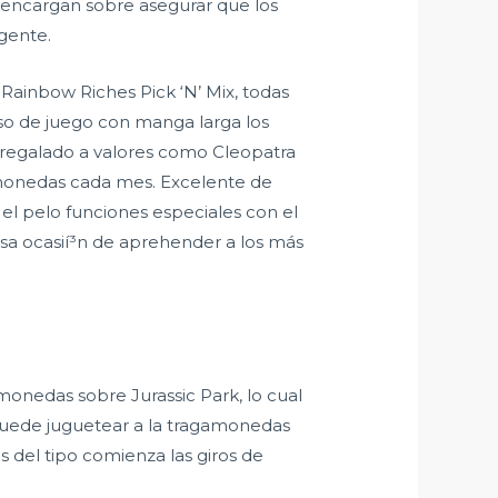
¡ encargan sobre asegurar que los
gente.
Rainbow Riches Pick ‘N’ Mix, todas
so de juego con manga larga los
 regalado a valores como Cleopatra
amonedas cada mes. Excelente de
el pelo funciones especiales con el
sa ocasií³n de aprehender a los más
onedas sobre Jurassic Park, lo cual
 puede juguetear a la tragamonedas
s del tipo comienza las giros de