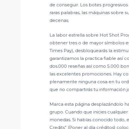
de conseguir. Los botes progresivo
raras palabras, las máquinas sobre 
decenas.
La labor estrella sobre Hot Shot Pro
obtener tres o de mayor símbolos es
Times Pay), desbloquearás la estimu
garantizamos la practica fiable así­
dos.000 reseñas así­ como 5.000 bono
las excelentes promociones. Hay cor
plenamente ninguna cosa en tu orden
que no compartirás tu información jo
Marca esta página desplazándolo hac
grupo. Cuando que inicies cualquier
monedas. Si habías conocido todo, e
Credits” (Poner al día créditos) col