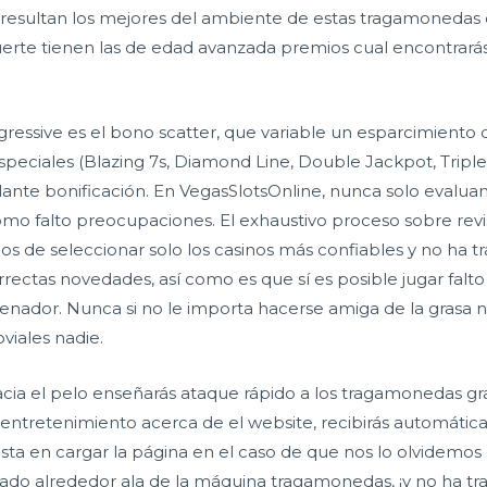
s resultan los mejores del ambiente de estas tragamonedas
suerte tienen las de edad avanzada premios cual encontrará
gressive es el bono scatter, que variable un esparcimiento
peciales (Blazing 7s, Diamond Line, Double Jackpot, Tripl
lante bonificación. En VegasSlotsOnline, nunca solo evalua
 como falto preocupaciones. El exhaustivo proceso sobre rev
s de seleccionar solo los casinos más confiables y no ha t
rectas novedades, así­ como es que sí es posible jugar falt
ador. Nunca si no le importa hacerse amiga de la grasa nec
viales nadie.
ia el pelo enseñarás ataque rápido a los tragamonedas gra
 entretenimiento acerca de el website, recibirás automátic
sta en cargar la página en el caso de que nos lo olvidemos
ocado alrededor ala de la máquina tragamonedas, ¡y no ha tra