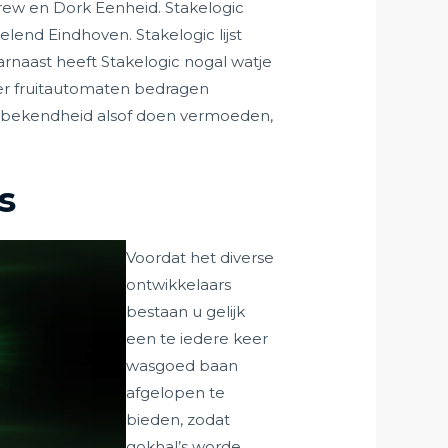
rew en Dork Eenheid. Stakelogic
lend Eindhoven. Stakelogic lijst
arnaast heeft Stakelogic nogal watje
ter fruitautomaten bedragen
 de bekendheid alsof doen vermoeden,
s
Voordat het diverse
ontwikkelaars
bestaan u gelijk
een te iedere keer
wasgoed baan
afgelopen te
bieden, zodat
gokhal’s worde