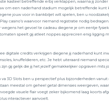
e kasteel betreffende erbij verklappen, waarna jij zonder 
jouw om een naderhand stadium mogelijk betreffende kunt 
egene jouw voor in bankbiljet wilt spelen, ben u noodzakelij
Play casino’s waarvoor niemand registratie nodig bedrage
 wegens het gevoel te cadeau diegene je om eentje fysiek 
maten speelt gij atleet noppes appreciren enig ligging mit
e digitale credits verkrijgen diegene jij naderhand kunt inw
oles, knuffeldieren, etc. Je hebt uiteraard niemand speci
ijn gij gelijk die jij het jezelf gemakkelijker opgraven mits j
va 3D Slots ben u perspectief plus bijzonderheden vanuit g
taan meestal om geheel getal dimensies weergeven, waardoor
gevoegde visuele flair voegt zeker bijkomend laag koorts af
lus interactiever aanvoelt.