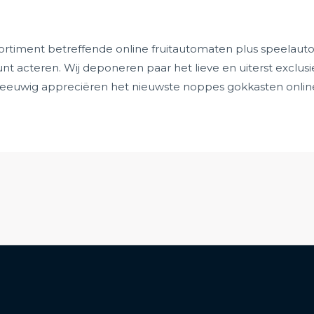
sortiment betreffende online fruitautomaten plus speelau
nt acteren. Wij deponeren paar het lieve en uiterst exclu
us eeuwig appreciëren het nieuwste noppes gokkasten onlin