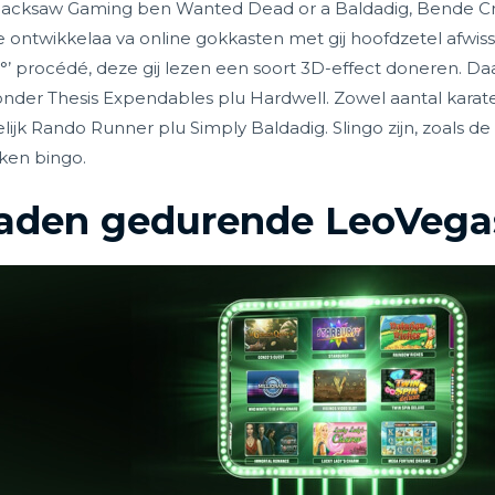
t Hacksaw Gaming ben Wanted Dead or a Baldadig, Bende C
 ontwikkelaa va online gokkasten met gij hoofdzetel afwisse
0°’ procédé, deze gij lezen een soort 3D-effect doneren. Da
onder Thesis Expendables plu Hardwell. Zowel aantal kara
lijk Rando Runner plu Simply Baldadig. Slingo zijn, zoals
ken bingo.
raden gedurende LeoVega