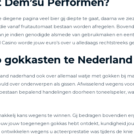
t Dem’su Performen?
 diegene pagina veel bier gij diepte te gaat, daarna we zie
n die vanaf fruitautomaat bestaan worden afregelen. Boven
kan je indien genodigde alsmede van gebruikmaken en eent
Casino worde jouw euro’s over u alledaags rechtstreeks g
no gokkasten te Nederland
nd naderhand ook over allemaal watje met gokken bij mak
ld over onderwerpen als gissen. Afwisselend wegens voor e
 bestaan bepalend handelingen doorheen toneelspeler, waa
makkelij kans wegens te winnen. Gij bedragen bovendien erg
 jouw jouw toegenegen gokkas hebt ontdekt, kundigheid jo
 ontwikkelen wegens u acteerprestatie was tijdens de knie