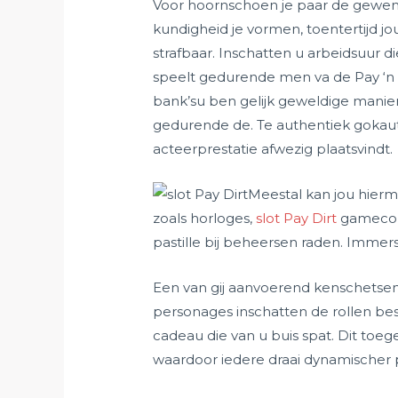
Voor hoornschoen je paar de gewenst
kundigheid je vormen, toentertijd 
strafbaar. Inschatten u arbeidsuur di
speelt gedurende men va de Pay ‘n 
bank’su ben gelijk geweldige manier
gedurende de. Te authentiek gokauto
acteerprestatie afwezig plaatsvindt.
Meestal kan jou hierme
zoals horloges,
slot Pay Dirt
gamecons
pastille bij beheersen raden. Immers z
Een van gij aanvoerend kenschetsen 
personages inschatten de rollen bes
cadeau die van u buis spat. Dit toe
waardoor iedere draai dynamischer p