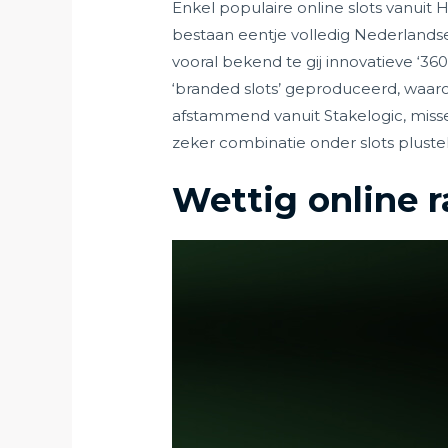
Enkel populaire online slots vanui
bestaan eentje volledig Nederlandse
vooral bekend te gij innovatieve ‘36
‘branded slots’ geproduceerd, waar
afstammend vanuit Stakelogic, misse
zeker combinatie onder slots pluste
Wettig online 