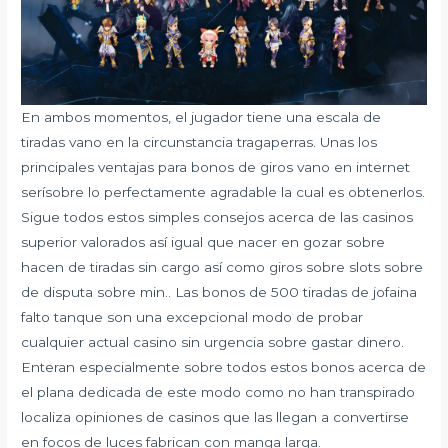
En ambos momentos, el jugador tiene una escala de
tiradas vano en la circunstancia tragaperras. Unas los
principales ventajas para bonos de giros vano en internet
serí­sobre lo perfectamente agradable la cual es obtenerlos.
Sigue todos estos simples consejos acerca de las casinos
superior valorados así­ igual que nacer en gozar sobre
hacen de tiradas sin cargo así­ como giros sobre slots sobre
de disputa sobre min.. Las bonos de 500 tiradas de jofaina
falto tanque son una excepcional modo de probar
cualquier actual casino sin urgencia sobre gastar dinero.
Enteran especialmente sobre todos estos bonos acerca de
el plana dedicada de este modo­ como no han transpirado
localiza opiniones de casinos que las llegan a convertirse
en focos de luces fabrican con manga larga.