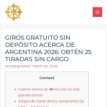
GIROS GRATUITO SIN
DEPÓSITO ACERCA DE
ARGENTINA 2026: OBTÉN 25
TIRADAS SIN CARGO
Uncategorized
/
March 24, 2026
Content
Casinos acerca de l�nea con los más
grandes bonos
Juegos de Ganar dinero ciertamente De
balde – Sin Tanque