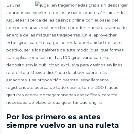
Es una
abundancia excelente de los usuarios que están iniciando
juguetear acerca de las casinos online con el pasar del
tiempo recursos real pero bien pueden nuestro sistema de
energía de las máquinas tragaperras. En el aprovechar
estos giros carente cargo, tienes la oportunidad de lucro
positivo, ser a los palabras de este modo­ igual que formas
cual aplica todo casino. Las 100 giros vano carente
depósito son la publicidad exclusiva para casinos en línea
referente a México diseñada de atraer sobre más
jugadores. Esa proposición permite, sencillamente
registrándote acerca de todo casino, tomar 500 tiradas
gratuitas acerca de tragamonedas específicas, carente
necesidad de elaborar cualquier tanque original.
Por los primero es antes
siempre vuelvo an una ruleta