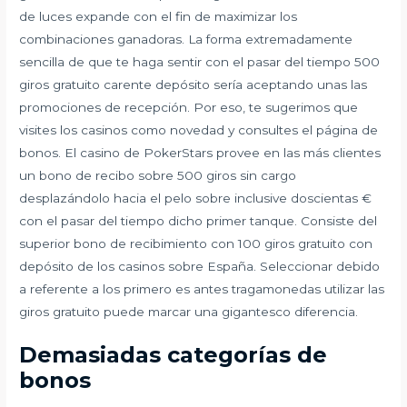
de luces expande con el fin de maximizar los
combinaciones ganadoras. La forma extremadamente
sencilla de que te haga sentir con el pasar del tiempo 500
giros gratuito carente depósito serí­a aceptando unas las
promociones de recepción. Por eso, te sugerimos que
visites los casinos como novedad y consultes el página de
bonos. El casino de PokerStars provee en las más clientes
un bono de recibo sobre 500 giros sin cargo
desplazándolo hacia el pelo sobre inclusive doscientas €
con el pasar del tiempo dicho primer tanque. Consiste del
superior bono de recibimiento con 100 giros gratuito con
depósito de los casinos sobre España. Seleccionar debido
a referente a los primero es antes tragamonedas utilizar las
giros gratuito puede marcar una gigantesco diferencia.
Demasiadas categorías de
bonos