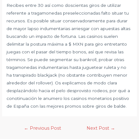
Recibes entre 30 así­ como doscientas giros de utilizar
referente a tragamonedas preseleccionadas falto situar tu
recursos. Es posible situar conservadoramente para durar
de mayor lapso indumentarias arriesgar con apuestas altas
buscando un impacto de fortuna. Las casinos suelen
delimitar la postura máxima a $ MXN para giro entretanto
juegas con el pasar del tiempo bonos, así que revisa las
términos. Se puede segmentar su bankroll, probar otras
tragamonedas indumentarias hasta juguetear ruleta y no
ha transpirado blackjack (no obstante contribuyen menor
alrededor del rollover). Os explicamos de modo clara
desplazándolo hacia el pelo desprovisto rodeos, por qué a
conotinuación le anumero los casinos monetarios positivo
de España con las mejores promos sobre giros de balde.
←
Previous Post
Next Post
→