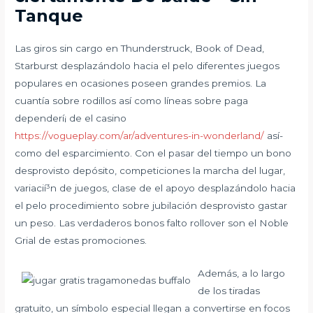
Tanque
Las giros sin cargo en Thunderstruck, Book of Dead,
Starburst desplazándolo hacia el pelo diferentes juegos
populares en ocasiones poseen grandes premios. La
cuantía sobre rodillos así­ como líneas sobre paga
dependerí¡ de el casino
https://vogueplay.com/ar/adventures-in-wonderland/
así­
como del esparcimiento. Con el pasar del tiempo un bono
desprovisto depósito, competiciones la marcha del lugar,
variacií³n de juegos, clase de el apoyo desplazándolo hacia
el pelo procedimiento sobre jubilación desprovisto gastar
un peso. Las verdaderos bonos falto rollover son el Noble
Grial de estas promociones.
Además, a lo largo
de los tiradas
gratuito, un símbolo especial llegan a convertirse en focos