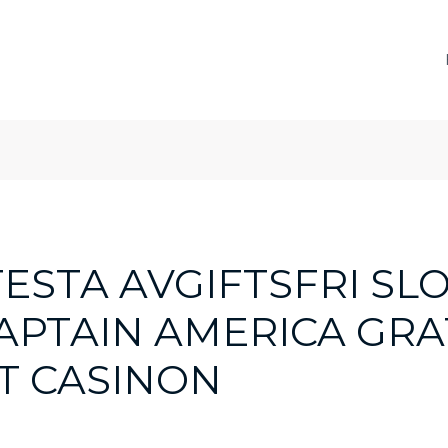
 TESTA AVGIFTSFRI SL
APTAIN AMERICA GRA
T CASINON