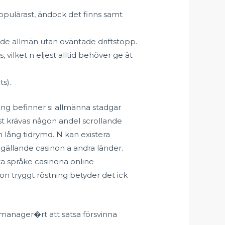
populärast, ändock det finns samt
nde allmän utan oväntade driftstopp.
 vilket n eljest alltid behöver ge åt
ts).
ng befinner si allmänna stadgar
st krävas någon andel scrollande
lång tidrymd. N kan existera
o gällande casinon a andra länder.
ska språke casinona online
n tryggt röstning betyder det ick
anager�rt att satsa försvinna