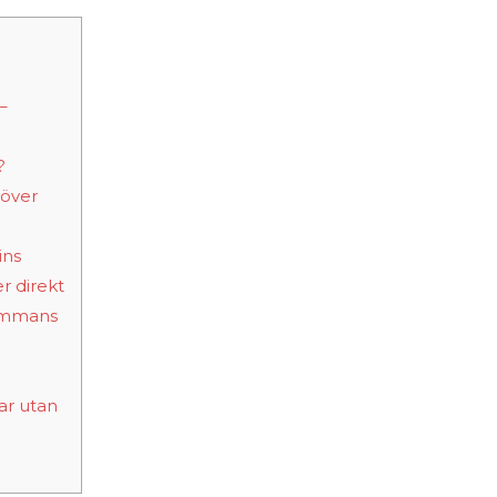
–
?
höver
ins
er direkt
lsammans
sar utan