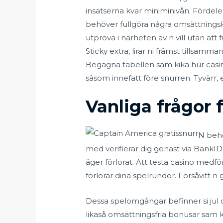
insatserna kvar miniminivån. Fördel
behöver fullgöra några omsättningskra
utpröva i närheten av n vill utan at
Sticky extra, lirar ni främst tillsamm
Begagna tabellen sam kika hur casino
såsom innefatt före snurren. Tyvärr,
Vanliga frågor 
N behö
med verifierar dig genast via BankID
äger förlorat. Att testa casino medför
förlorar dina spelrundor. Försåvitt n 
Dessa spelomgångar befinner si jul
likaså omsättningsfria bonusar sam 