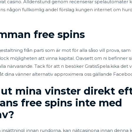
erat casino. Alldenstund genom recenserar spelautomater k
inns någon fullkomlig andel förslag kungen internet om hurda
samman free spins
gestaltning från parti som är mot för alla såso vill prova, s
ck möjligheten att vinna kapital. Oavsett om ni befinner si
alla närvarande. Tack för att n besöker GratisSpela.kika det vä
d åt dina vänner alternativ approximera oss gällande Facebo
e ut mina vinster direkt ef
ans free spins inte med
av?
in insättning) innan rundorna, kan nätcasinona innan denna 