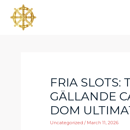
FRIA SLOTS:
GÄLLANDE C
DOM ULTIMA
Uncategorized
/
March 11, 2026