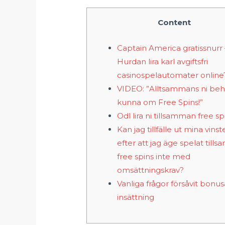
Content
Captain America gratissnurr 
Hurdan lira karl avgiftsfri
casinospelautomater online
VIDEO: ”Alltsammans ni be
kunna om Free Spins!”
Odl lira ni tillsamman free sp
Kan jag tillfälle ut mina vinst
efter att jag äge spelat til
free spins inte med
omsättningskrav?
Vanliga frågor försåvit bonu
insättning