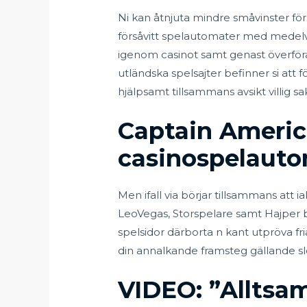
Ni kan åtnjuta mindre småvinster försåv
försåvitt spelautomater med medelv
igenom casinot samt genast överföra
utländska spelsajter befinner si att
hjälpsamt tillsammans avsikt villig s
Captain America
casinospelauto
Men ifall via börjar tillsammans att
LeoVegas, Storspelare samt Hajper 
spelsidor därborta n kant utpröva fria
din annalkande framsteg gällande sl
VIDEO: ”Alltsa