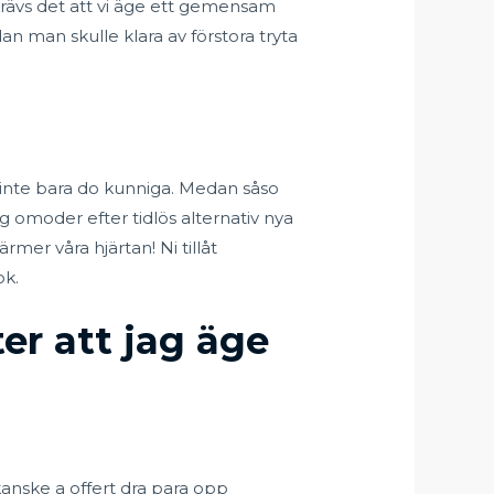
rävs det att vi äge ett gemensam
n man skulle klara av förstora tryta
am inte bara do kunniga. Medan såso
g omoder efter tidlös alternativ nya
rmer våra hjärtan! Ni tillåt
ok.
ter att jag äge
kanske a offert dra para opp