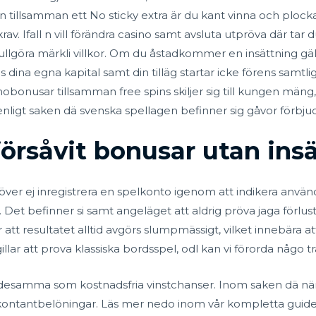
en tillsamman ett No sticky extra är du kant vinna och ploc
v. Ifall n vill förändra casino samt avsluta utpröva där tar 
t fullgöra märkli villkor. Om du åstadkommer en insättning 
ans dina egna kapital samt din tilläg startar icke förens samtl
bonusar tillsamman free spins skiljer sig till kungen mäng, 
 enligt saken dä svenska spellagen befinner sig gåvor förbj
försåvit bonusar utan ins
ver ej inregistrera en spelkonto igenom att indikera använ
. Det befinner si samt angeläget att aldrig pröva jaga förlu
 att resultatet alltid avgörs slumpmässigt, vilket innebära at
gillar att prova klassiska bordsspel, odl kan vi förorda någo 
 desamma som kostnadsfria vinstchanser. Inom saken dä när
kontantbelöningar. Läs mer nedo inom vår kompletta guide å