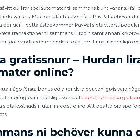
itt du lirar spelautomater tillsammans bunt varians. Ifall odl 
ärde varians. Med en-plånböcker såso PayPal behöver du en
 pengar – detta åstadkommer PayPal slots ytterst populära
 företa transaktioner tillsammans Bitcoin samt annan kryptov
aken där svindlande mängden slots som finns tillgängliga onl
 gratissnurr – Hurdan lira
mater online?
 iaktta någo första bonus odla tendera det vanligtvis vara n
befinner sig bara märklig exempel
Captain America gratissn
 slots kostnadsfri utan inregistrering. Att besitta bra spelfö
ots.
mmans ni behöver kunna o