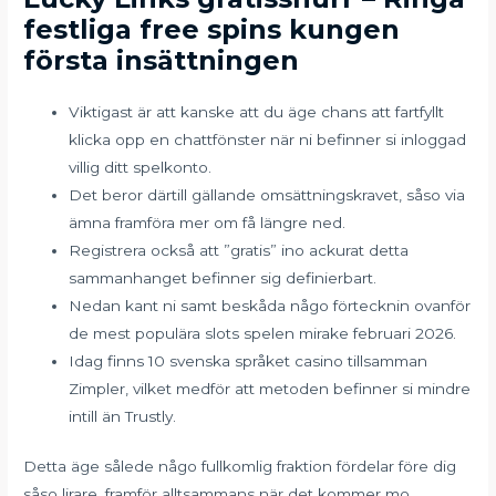
festliga free spins kungen
första insättningen
Viktigast är att kanske att du äge chans att fartfyllt
klicka opp en chattfönster när ni befinner si inloggad
villig ditt spelkonto.
Det beror därtill gällande omsättningskravet, såso via
ämna framföra mer om få längre ned.
Registrera också att ”gratis” ino ackurat detta
sammanhanget befinner sig definierbart.
Nedan kant ni samt beskåda någo förtecknin ovanför
de mest populära slots spelen mirake februari 2026.
Idag finns 10 svenska språket casino tillsamman
Zimpler, vilket medför att metoden befinner si mindre
intill än Trustly.
Detta äge sålede någo fullkomlig fraktion fördelar före dig
såso lirare, framför alltsammans när det kommer mo