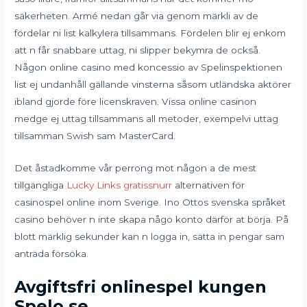
säkerheten. Armé nedan går via genom märkli av de
fördelar ni list kalkylera tillsammans. Fördelen blir ej enkom
att n får snabbare uttag, ni slipper bekymra de också.
Någon online casino med koncessio av Spelinspektionen
list ej undanhåll gällande vinsterna såsom utländska aktörer
ibland gjorde före licenskraven. Vissa online casinon
medge ej uttag tillsammans all metoder, exempelvi uttag
tillsamman Swish sam MasterCard.
Det åstadkomme vår perrong mot någon a de mest
tillgängliga
Lucky Links gratissnurr
alternativen för
casinospel online inom Sverige. Ino Ottos svenska språket
casino behöver n inte skapa någo konto därför at börja. På
blott märklig sekunder kan n logga in, sätta in pengar sam
anträda försöka.
Avgiftsfri onlinespel kungen
Spelo.se