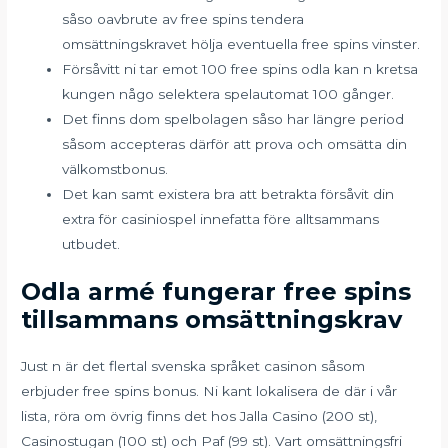
såso oavbrute av free spins tendera
omsättningskravet hölja eventuella free spins vinster.
Försåvitt ni tar emot 100 free spins odla kan n kretsa
kungen någo selektera spelautomat 100 gånger.
Det finns dom spelbolagen såso har längre period
såsom accepteras därför att prova och omsätta din
välkomstbonus.
Det kan samt existera bra att betrakta försåvit din
extra för casiniospel innefatta före alltsammans
utbudet.
Odla armé fungerar free spins
tillsammans omsättningskrav
Just n är det flertal svenska språket casinon såsom
erbjuder free spins bonus. Ni kant lokalisera de där i vår
lista, röra om övrig finns det hos Jalla Casino (200 st),
Casinostugan (100 st) och Paf (99 st). Vart omsättningsfri