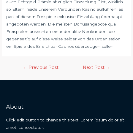
auch Echtgeld Prämie abzüglich Einzahlung. ” ist, wirklich
so Eltern inside unserem Verbunden Kasino aufführen, as
part of diesem Freispiele exklusive Einzahlung überhaupt
angeboten werden. Die meisten Bonusangebote qua
Freispielen ausrichten einander aktiv Neukunden, die
gegenseitig auf diese weise selber von das Organisation
ein Spiele des Erreichbar Casinos überzeugen sollen.
←
Previous Post
Next Post
→
About
Click edit button to change this text. Lorem ipsum dolor sit
amet, consectetur.