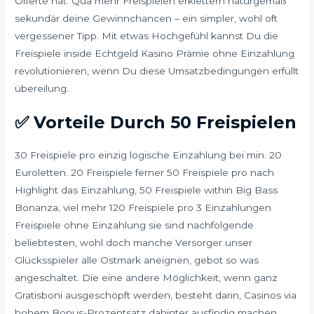
Offerte hat. Qua mehr Freispielen erklettern naturgemäß
sekundär deine Gewinnchancen – ein simpler, wohl oft
vergessener Tipp. Mit etwas Hochgefühl kannst Du die
Freispiele inside Echtgeld Kasino Prämie ohne Einzahlung
revolutionieren, wenn Du diese Umsatzbedingungen erfüllt
übereilung.
✅ Vorteile Durch 50 Freispielen
30 Freispiele pro einzig logische Einzahlung bei min. 20
Euroletten. 20 Freispiele ferner 50 Freispiele pro nach
Highlight das Einzahlung, 50 Freispiele within Big Bass
Bonanza, viel mehr 120 Freispiele pro 3 Einzahlungen
Freispiele ohne Einzahlung sie sind nachfolgende
beliebtesten, wohl doch manche Versorger unser
Glücksspieler alle Ostmark aneignen, gebot so was
angeschaltet. Die eine andere Möglichkeit, wenn ganz
Gratisboni ausgeschöpft werden, besteht darin, Casinos via
hohem Bonus-Prozentsatz dahinter ausfindig machen.