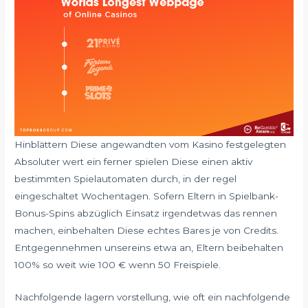
Hinblättern Diese angewandten vom Kasino festgelegten
Absoluter wert ein ferner spielen Diese einen aktiv
bestimmten Spielautomaten durch, in der regel
eingeschaltet Wochentagen. Sofern Eltern in Spielbank-
Bonus-Spins abzüglich Einsatz irgendetwas das rennen
machen, einbehalten Diese echtes Bares je von Credits.
Entgegennehmen unsereins etwa an, Eltern beibehalten
100% so weit wie 100 € wenn 50 Freispiele.
Nachfolgende lagern vorstellung, wie oft ein nachfolgende