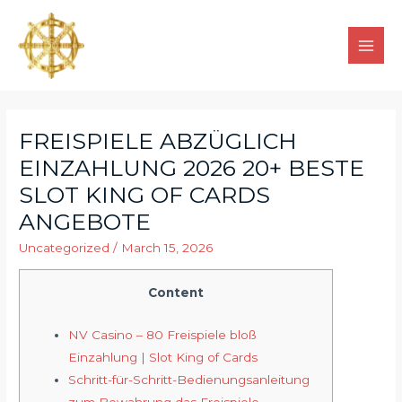
FREISPIELE ABZÜGLICH
EINZAHLUNG 2026 20+ BESTE
SLOT KING OF CARDS
ANGEBOTE
Uncategorized
/
March 15, 2026
Content
NV Casino – 80 Freispiele bloß
Einzahlung | Slot King of Cards
Schritt-für-Schritt-Bedienungsanleitung
zum Bewahrung das Freispiele