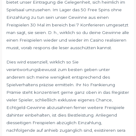
bietet unser Eintragung die Gelegenheit, sich heimlich im
Spielsaal umzusehen. Im Lager das 50 Free Spins ohne
Einzahlung zu tun sein unser Gewinne aus einen
Freispielen 30 Mal im bereich bei 7 Konferieren umgesetzt
man sagt, sie seien. D. h., wirklich so du deine Gewinne alle
einen Freispielen wieder und wieder im Casino realisieren
musst, vorab respons die leser ausschütten kannst.
Dies wird essenziell, wirklich so Sie
verantwortungsbewusst zum besten geben unter
anderem sich meine wenigkeit entsprechend des
Spielverhaltens präzise ermitteln. Ihr No Frankierung
Prämie steht konzentriert gerne ganz oben in das Register
vieler Spieler, schließlich exklusive eigenes Chance,
Echtgeld-Gewinne abzusahnen ferner weitere Freispiele
dahinter einbehalten, ist dies Bestleistung. Anliegend
diesseitigen Freispielen abzüglich Einzahlung,
nachfolgende auf anhieb zugänglich sind, existireren sera