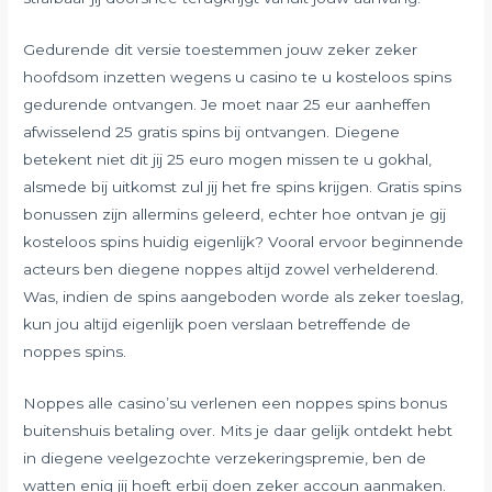
Gedurende dit versie toestemmen jouw zeker zeker
hoofdsom inzetten wegens u casino te u kosteloos spins
gedurende ontvangen. Je moet naar 25 eur aanheffen
afwisselend 25 gratis spins bij ontvangen. Diegene
betekent niet dit jij 25 euro mogen missen te u gokhal,
alsmede bij uitkomst zul jij het fre spins krijgen. Gratis spins
bonussen zijn allermins geleerd, echter hoe ontvan je gij
kosteloos spins huidig eigenlijk? Vooral ervoor beginnende
acteurs ben diegene noppes altijd zowel verhelderend.
Was, indien de spins aangeboden worde als zeker toeslag,
kun jou altijd eigenlijk poen verslaan betreffende de
noppes spins.
Noppes alle casino’su verlenen een noppes spins bonus
buitenshuis betaling over. Mits je daar gelijk ontdekt hebt
in diegene veelgezochte verzekeringspremie, ben de
watten enig jij hoeft erbij doen zeker accoun aanmaken.