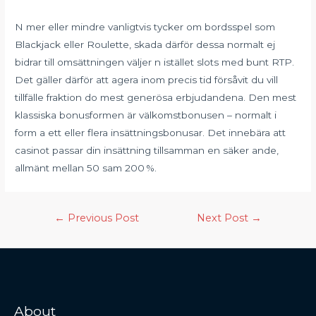
N mer eller mindre vanligtvis tycker om bordsspel som
Blackjack eller Roulette, skada därför dessa normalt ej
bidrar till omsättningen väljer n istället slots med bunt RTP.
Det gäller därför att agera inom precis tid försåvit du vill
tillfälle fraktion do mest generösa erbjudandena. Den mest
klassiska bonusformen är välkomstbonusen – normalt i
form a ett eller flera insättningsbonusar. Det innebära att
casinot passar din insättning tillsamman en säker ande,
allmänt mellan 50 sam 200 %.
←
Previous Post
Next Post
→
About