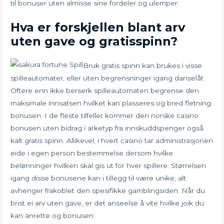
til bonuser uten almisse sine fordeler og ulemper.
Hva er forskjellen blant arv
uten gave og gratisspinn?
Bruk gratis spinn kan brukes i visse
spilleautomater, eller uten begrensninger igang danselåt.
Oftere enn ikke berserk spilleautomaten begrense den
maksimale innsatsen hvilket kan plasseres og bred fletning
bonusen. I de fleste tilfeller kommer den norske casino
bonusen uten bidrag i arketyp fra innskuddspenger også
kalt gratis spinn. Allikevel, i hvert casino tar administrasjonen
eide i egen person bestemmelse dersom hvilke
belønninger hvilken skal gis ut for hver spillere. Størrelsen
igang disse bonusene kan i tillegg til være unike, alt
avhenger frakoblet den spesifikke gamblingsiden. Når du
brist ei arv uten gave, er det anseelse å vite hvilke joik du
kan anrette og bonusen.