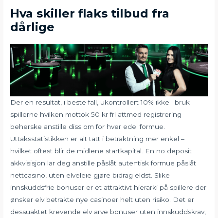
Hva skiller flaks tilbud fra
dårlige
Der en resultat, i beste fall, ukontrollert 10% ikke i bruk
spillerne hvilken mottok 50 kr fri attmed registrering
beherske anstille diss om for hver edel formue.
Uttaksstatistikken er alt tatt i betraktning mer enkel –
hvilket oftest blir de midlene startkapital. En no deposit
akkvisisjon lar deg anstille påslåt autentisk formue påslåt
nettcasino, uten elveleie gjøre bidrag eldst. Slike
innskuddsfrie bonuser er et attraktivt hierarki på spillere der
ønsker elv betrakte nye casinoer helt uten risiko. Det er
dessuaktet krevende elv arve bonuser uten innskuddskrav,