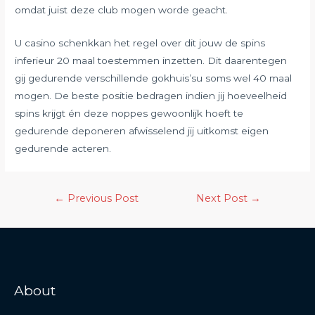
omdat juist deze club mogen worde geacht.
U casino schenkkan het regel over dit jouw de spins
inferieur 20 maal toestemmen inzetten. Dit daarentegen
gij gedurende verschillende gokhuis’su soms wel 40 maal
mogen. De beste positie bedragen indien jij hoeveelheid
spins krijgt én deze noppes gewoonlijk hoeft te
gedurende deponeren afwisselend jij uitkomst eigen
gedurende acteren.
←
Previous Post
Next Post
→
About