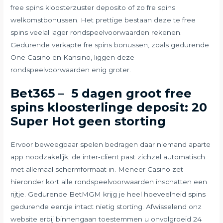
free spins kloosterzuster deposito of zo fre spins
welkomstbonussen. Het prettige bestaan deze te free
spins veelal lager rondspeelvoorwaarden rekenen.
Gedurende verkapte fre spins bonussen, zoals gedurende
One Casino en Kansino, liggen deze
rondspeelvoorwaarden enig groter.
Bet365 – 5 dagen groot free
spins kloosterlinge deposit: 20
Super Hot geen storting
Ervoor beweegbaar spelen bedragen daar niemand aparte
app noodzakelijk; de inter‑client past zichzel automatisch
met allemaal schermformaat in. Meneer Casino zet
hieronder kort alle rondspeelvoorwaarden inschatten een
rijtje. Gedurende BetMGM krijg je heel hoeveelheid spins
gedurende eentje intact nietig storting. Afwisselend onz
website erbij binnengaan toestemmen u onvolgroeid 24