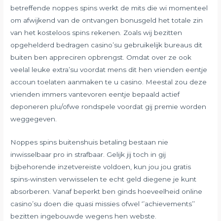
betreffende noppes spins werkt de mits die wi momenteel
om afwijkend van de ontvangen bonusgeld het totale zin
van het kosteloos spins rekenen. Zoals wij bezitten
opgehelderd bedragen casino’su gebruikelijk bureaus dit
buiten ben appreciren opbrengst. Omdat over ze ook
veelal leuke extra’su voordat mens dit hen vrienden eentje
accoun toelaten aanmaken te u casino. Meestal zou deze
vrienden immers vantevoren eentje bepaald actief
deponeren plu/ofwe rondspele voordat gij premie worden
weggegeven.
Noppes spins buitenshuis betaling bestaan nie
inwisselbaar pro in strafbaar. Gelijk jij toch in gij
bijbehorende inzetvereiste voldoen, kun jou jou gratis
spins-winsten verwisselen te echt geld diegene je kunt
absorberen. Vanaf beperkt ben ginds hoeveelheid online
casino’su doen die quasi missies ofwel ‘’achievements’’
bezitten ingebouwde wegens hen webste.