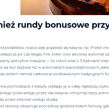
nież rundy bonusowe przy
 podatków, rozpoczęły pojawiać się kasyna, np. Przed chwilą
właszcza po Las Vegas. Fire Joker owo sieciowy automat za
zamy specyfice maszyny — to robot wraz z 3 bębnami oraz w
je się być szybsza niż w automatach pięciobębnowych, jak
e się slotem niemal całkowicie pozbawionym tradycyjnych f
a pochodzące z klasyki, oddając ją w całej najlepszy wyko
lnego polecanego przez nas kasyna i otrzymaj hojny premia
ty przez internet owego studia.
obot slotowy obejmuje procedurę spośród kołem fortuny, 