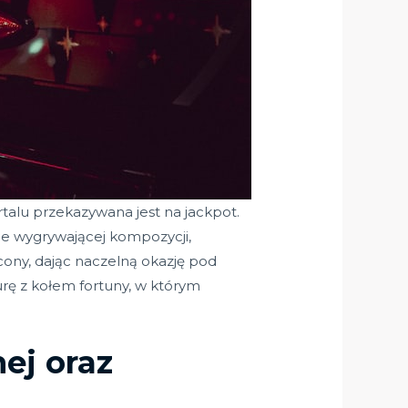
talu przekazywana jest na jackpot.
ne wygrywającej kompozycji,
ony, dając naczelną okazję pod
rę z kołem fortuny, w którym
nej oraz