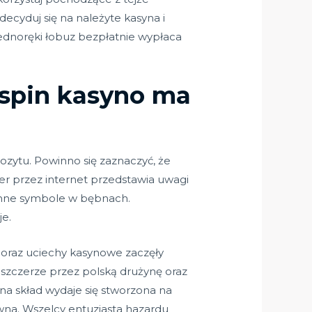
decyduj się na należyte kasyna i
jednoręki łobuz bezpłatnie wypłaca
respin kasyno ma
ytu. Powinno się zaznaczyć, że
ker przez internet przedstawia uwagi
ienne symbole w bębnach.
je.
 oraz uciechy kasynowe zaczęły
e szczerze przez polską drużynę oraz
na skład wydaje się stworzona na
wna. Wszelcy entuzjasta hazardu