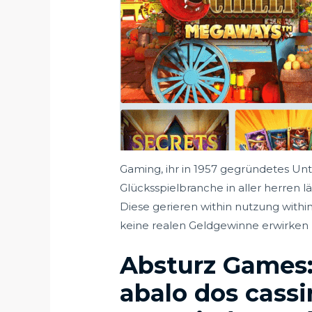
Gaming, ihr in 1957 gegründetes Unt
Glücksspielbranche in aller herren 
Diese gerieren within nutzung withi
keine realen Geldgewinne erwirken 
Absturz Games: 
abalo dos cass