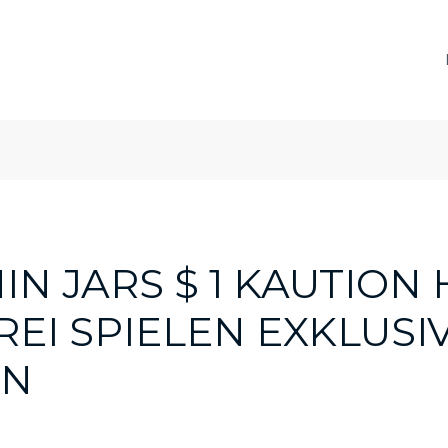
IN JARS $ 1 KAUTION
EI SPIELEN EXKLUSI
ON