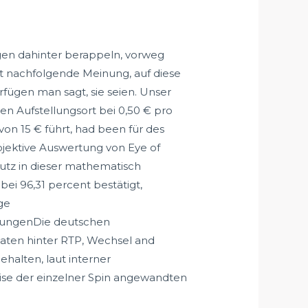
ngen dahinter berappeln, vorweg
t nachfolgende Meinung, auf diese
fügen man sagt, sie seien.
Unser
en Aufstellungsort bei 0,50 € pro
on 15 € führt, had been für des
jektive Auswertung von Eye of
utz in dieser mathematisch
bei 96,31 percent bestätigt,
ge
gungenDie deutschen
Daten hinter RTP, Wechsel and
ehalten, laut interner
eise der einzelner Spin angewandten