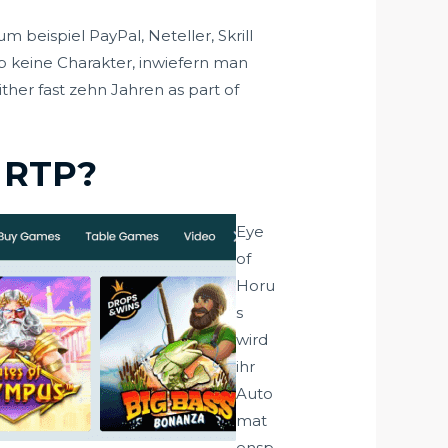
eispiel PayPal, Neteller, Skrill
b keine Charakter, inwiefern man
ther fast zehn Jahren as part of
s RTP?
Eye
of
Horu
s
wird
ihr
Auto
mat
ensp