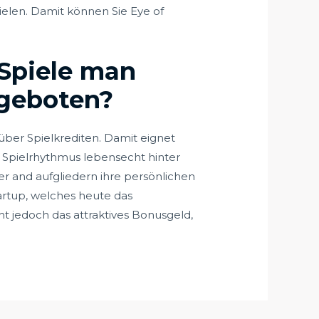
elen. Damit können Sie Eye of
-Spiele man
angeboten?
über Spielkrediten. Damit eignet
en Spielrhythmus lebensecht hinter
 and aufgliedern ihre persönlichen
artup, welches heute das
t jedoch das attraktives Bonusgeld,