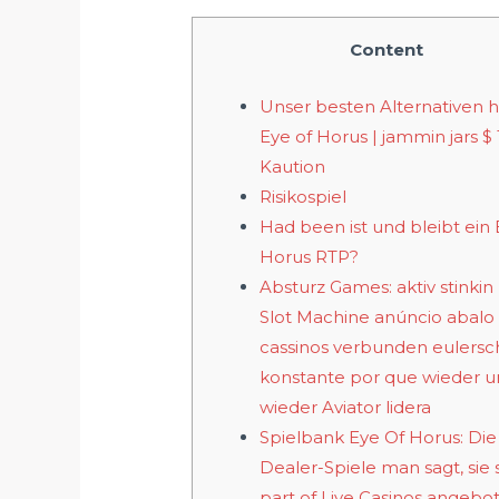
Content
Unser besten Alternativen h
Eye of Horus | jammin jars $ 
Kaution
Risikospiel
Had been ist und bleibt ein 
Horus RTP?
Absturz Games: aktiv stinkin 
Slot Machine anúncio abalo
cassinos verbunden eulersc
konstante por que wieder 
wieder Aviator lidera
Spielbank Eye Of Horus: Die 
Dealer-Spiele man sagt, sie 
part of Live Casinos angebo