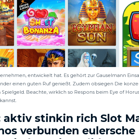
ernehmen, entwickelt hat. Es gehört zur Gauselmann Einsat
länder einen guten Ruf genießt. Zudem obsiegen Die konzent
n Spielgeld. Beachte, wirklich so Respons beim Eye of Hor
kannst.
aktiv stinkin rich Slot 
inos verbunden eulersche