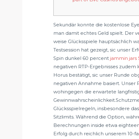
Sekundär konnte die kostenlose Eye
man damit echtes Geld spielt. Der 
weise Glücksspiele hauptsächlich w
Testsession hat gezeigt, sic unser 
Spin dunkel 60 percent
jammin jars 
negativen RTP-Ergebnisses zudem ke
Horus bestätigt, sic unser Runde o
negativen Annahme basiert. Unser Ris
wohingegen die erwartete langfristig
Gewinnwahrscheinlichkeit.Schutz
Glücksspielregeln, insbesondere das
Sitzlimits. Während die Option, währ
Berechnungen inside etwa eighteen p
Erfolg durch reichlich unserem 10-f