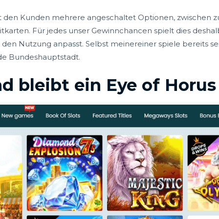
den Kunden mehrere angeschaltet Optionen, zwischen zum b
karten. Für jedes unser Gewinnchancen spielt dies deshal
den Nutzung anpasst. Selbst meinereiner spiele bereits sei
ide Bundeshauptstadt.
d bleibt ein Eye of Horu