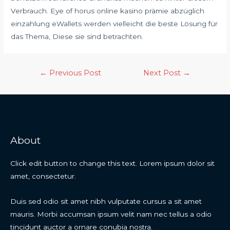
Verbrauch. Eye of horus online kasino prämie abzüglich
einzahlung eWallets werden vielleicht die beste Lösung für
das Thema, Diese sie sind betrachten.
←
Previous Post
Next Post
→
About
Click edit button to change this text. Lorem ipsum dolor sit
amet, consectetur.
Duis sed odio sit amet nibh vulputate cursus a sit amet
mauris. Morbi accumsan ipsum velit nam nec tellus a odio
tincidunt auctor a ornare conubia nostra.