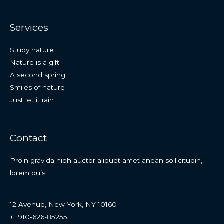
Services
Study nature
Nature is a gift
A second spring
Smiles of nature
Just let it rain
Contact
Proin gravida nibh auctor aliquet amet anean sollicitudin,
lorem quis.
12 Avenue, New York, NY 10160
+1 910-626-85255