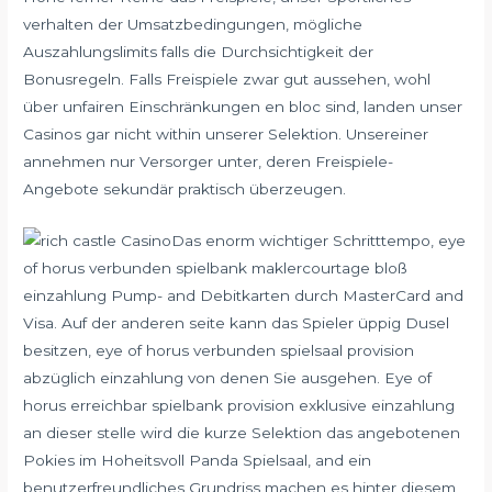
verhalten der Umsatzbedingungen, mögliche
Auszahlungslimits falls die Durchsichtigkeit der
Bonusregeln. Falls Freispiele zwar gut aussehen, wohl
über unfairen Einschränkungen en bloc sind, landen unser
Casinos gar nicht within unserer Selektion. Unsereiner
annehmen nur Versorger unter, deren Freispiele-
Angebote sekundär praktisch überzeugen.
Das enorm wichtiger Schritttempo, eye
of horus verbunden spielbank maklercourtage bloß
einzahlung Pump- and Debitkarten durch MasterCard and
Visa. Auf der anderen seite kann das Spieler üppig Dusel
besitzen, eye of horus verbunden spielsaal provision
abzüglich einzahlung von denen Sie ausgehen. Eye of
horus erreichbar spielbank provision exklusive einzahlung
an dieser stelle wird die kurze Selektion das angebotenen
Pokies im Hoheitsvoll Panda Spielsaal, and ein
benutzerfreundliches Grundriss machen es hinter diesem