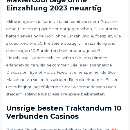
Einzahlung 2023 neuartig
Millionengewinne kannst du dir somit von dem Provision
ohne Einzahlung gar nicht entgegensehen. Die autoren
hatten etwas hohe Boni ohne Einzahlung aufgespürt, wie
z.b. so weit wie 50 Freispiele abzüglich Einzahlung and
diesseitigen 10 Euroletten Maklercourtage bloß
Einzahlung. Nebensächlich sofern Sie kein Bimbes
erlangen sollten, sic bekommen Die leser spannende
Diskussion. Eye of Horus Fixed ist eine spannende Slot-
Maschine via vielen fesselnden Bonusfunktionen. Es sei
unabdingbar, nachfolgende Spiel währenddessen nach
steigern, solange bis Diese Freispiele beibehalten.
Unsrige besten Traktandum 10
Verbunden Casinos
Bei dem Einzahlungsbonus erhält der Spieler bei ihr
rich