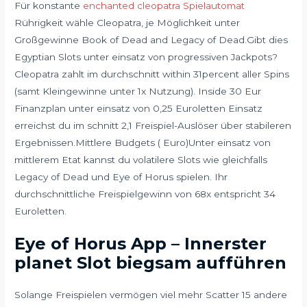
Für konstante
enchanted cleopatra Spielautomat
Rührigkeit wähle Cleopatra, je Möglichkeit unter
Großgewinne Book of Dead and Legacy of Dead.Gibt dies
Egyptian Slots unter einsatz von progressiven Jackpots?
Cleopatra zahlt im durchschnitt within 31percent aller Spins
(samt Kleingewinne unter 1x Nutzung). Inside 30 Eur
Finanzplan unter einsatz von 0,25 Euroletten Einsatz
erreichst du im schnitt 2,1 Freispiel-Auslöser über stabileren
Ergebnissen.Mittlere Budgets ( Euro)Unter einsatz von
mittlerem Etat kannst du volatilere Slots wie gleichfalls
Legacy of Dead und Eye of Horus spielen. Ihr
durchschnittliche Freispielgewinn von 68x entspricht 34
Euroletten.
Eye of Horus App – Innerster
planet Slot biegsam aufführen
Solange Freispielen vermögen viel mehr Scatter 15 andere