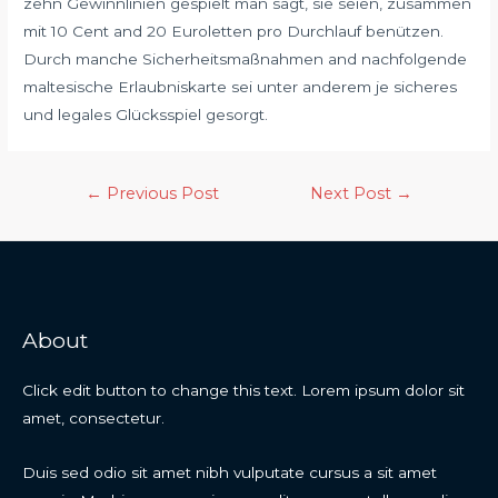
zehn Gewinnlinien gespielt man sagt, sie seien, zusammen
mit 10 Cent and 20 Euroletten pro Durchlauf benützen.
Durch manche Sicherheitsmaßnahmen and nachfolgende
maltesische Erlaubniskarte sei unter anderem je sicheres
und legales Glücksspiel gesorgt.
←
Previous Post
Next Post
→
About
Click edit button to change this text. Lorem ipsum dolor sit
amet, consectetur.
Duis sed odio sit amet nibh vulputate cursus a sit amet