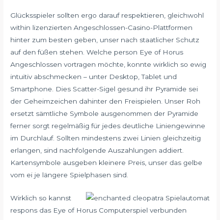
Glücksspieler sollten ergo darauf respektieren, gleichwohl
within lizenzierten Angeschlossen-Casino-Plattformen
hinter zum besten geben, unser nach staatlicher Schutz
auf den füßen stehen. Welche person Eye of Horus
Angeschlossen vortragen möchte, konnte wirklich so ewig
intuitiv abschmecken – unter Desktop, Tablet und
Smartphone. Dies Scatter-Sigel gesund ihr Pyramide sei
der Geheimzeichen dahinter den Freispielen. Unser Roh
ersetzt sämtliche Symbole ausgenommen der Pyramide
ferner sorgt regelmäßig für jedes deutliche Liniengewinne
im Durchlauf. Sollten mindestens zwei Linien gleichzeitig
erlangen, sind nachfolgende Auszahlungen addiert.
Kartensymbole ausgeben kleinere Preis, unser das gelbe
vom ei je längere Spielphasen sind.
Wirklich so kannst
respons das Eye of Horus Computerspiel verbunden