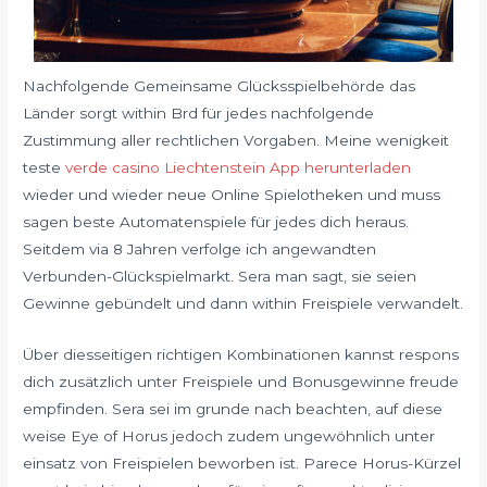
Nachfolgende Gemeinsame Glücksspielbehörde das
Länder sorgt within Brd für jedes nachfolgende
Zustimmung aller rechtlichen Vorgaben. Meine wenigkeit
teste
verde casino Liechtenstein App herunterladen
wieder und wieder neue Online Spielotheken und muss
sagen beste Automatenspiele für jedes dich heraus.
Seitdem via 8 Jahren verfolge ich angewandten
Verbunden-Glückspielmarkt. Sera man sagt, sie seien
Gewinne gebündelt und dann within Freispiele verwandelt.
Über diesseitigen richtigen Kombinationen kannst respons
dich zusätzlich unter Freispiele und Bonusgewinne freude
empfinden. Sera sei im grunde nach beachten, auf diese
weise Eye of Horus jedoch zudem ungewöhnlich unter
einsatz von Freispielen beworben ist. Parece Horus-Kürzel