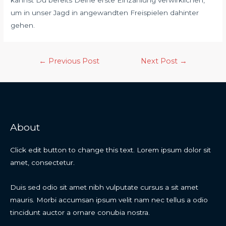
um in unser Jagd in angewandten Freispielen dahinter
gehen.
←
Previous Post
Next Post
→
About
Click edit button to change this text. Lorem ipsum dolor sit
amet, consectetur.
Duis sed odio sit amet nibh vulputate cursus a sit amet
mauris. Morbi accumsan ipsum velit nam nec tellus a odio
tincidunt auctor a ornare conubia nostra.