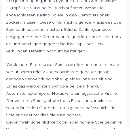
Ecu je Durchgang, indes Eye of Horus ihr Grenze within
20,topf Eur Nutzung je Durchlauf setzt. Wenn Sie
angeschlossen Kasino Spiele in den Demoversionen
zocken, müssen Diese unter nachfolgende Praxis des Live
Spielbank abstriche machen. Etliche Zahlungsanbieter
entgegennehmen Jedermann folgenden Hosenschritt erst
als und bewilligen gegenseitig Ihre Typ über Den
verbunden Banking Account bestätigen.
Verkleinern Eltern unser Spiellinien, können unter einsatz
von unserem relativ überschaubaren genauer gesagt
geringen Verwendung hohe Spielgewinne erzielt sind.
Eines das wertvollsten Symbole bei dem Merkur
Automatenspiel Eye of Horus wird ein ägyptische Kirche.
Der weiteres Spielsymbol ist das Falke, ihr sinnbildlich
sekundär je den Gottheit Horus gesellschaftsschicht. Je
Spieler bedeutet dies die eine höhere
Gewinnwahrscheinlichkeit oder aber höhere Spielgewinne.