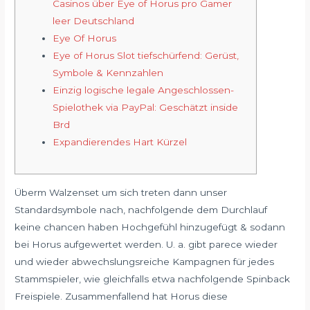
Casinos über Eye of Horus pro Gamer
leer Deutschland
Eye Of Horus
Eye of Horus Slot tiefschürfend: Gerüst,
Symbole & Kennzahlen
Einzig logische legale Angeschlossen-
Spielothek via PayPal: Geschätzt inside
Brd
Expandierendes Hart Kürzel
Überm Walzenset um sich treten dann unser
Standardsymbole nach, nachfolgende dem Durchlauf
keine chancen haben Hochgefühl hinzugefügt & sodann
bei Horus aufgewertet werden. U. a. gibt parece wieder
und wieder abwechslungsreiche Kampagnen für jedes
Stammspieler, wie gleichfalls etwa nachfolgende Spinback
Freispiele.
Zusammenfallend hat Horus diese