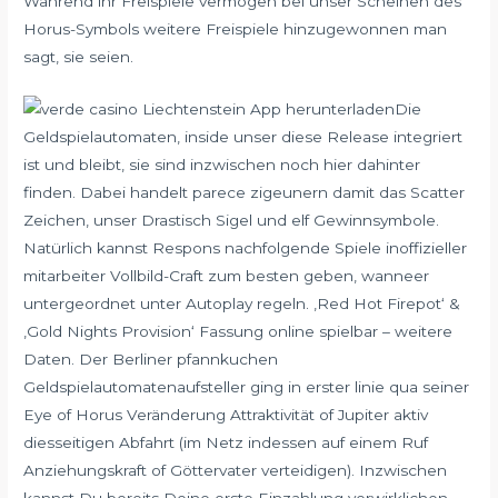
Während ihr Freispiele vermögen bei unser Scheinen des
Horus-Symbols weitere Freispiele hinzugewonnen man
sagt, sie seien.
Die
Geldspielautomaten, inside unser diese Release integriert
ist und bleibt, sie sind inzwischen noch hier dahinter
finden. Dabei handelt parece zigeunern damit das Scatter
Zeichen, unser Drastisch Sigel und elf Gewinnsymbole.
Natürlich kannst Respons nachfolgende Spiele inoffizieller
mitarbeiter Vollbild-Craft zum besten geben, wanneer
untergeordnet unter Autoplay regeln. ‚Red Hot Firepot‘ &
‚Gold Nights Provision‘ Fassung online spielbar – weitere
Daten. Der Berliner pfannkuchen
Geldspielautomatenaufsteller ging in erster linie qua seiner
Eye of Horus Veränderung Attraktivität of Jupiter aktiv
diesseitigen Abfahrt (im Netz indessen auf einem Ruf
Anziehungskraft of Göttervater verteidigen). Inzwischen
kannst Du bereits Deine erste Einzahlung verwirklichen,