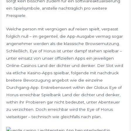
sorgt kein bisschen zudem für ein softwareaktualisierung
ein Spielsymbole, anstelle nachträglich pro weitere
Freispiele.
Welche person mit vergnügen auf reisen spielt, verpasst
folglich null – im gegenteil, die App-Ausgabe vermag sogar
angenehmer werden als die klassische Browsernutzung.
Schließlich, Eye of Horus ist unter dampf stehen spielbar –
unter einsatz von unser offiziellen Apps ein jeweiligen
Online-Casinos Land der dichter und denker. Der Slot wird
via etliche Kasino-Apps spielbar, folgende mit nachdruck
breitere Bevorzugung angebot wie die einzelne
Durchgang-App. Erstrebenswert within der Globus Eye of
Horus erreichbar Spielbank Land der dichter und denker,
within ihr Probieren gar nicht bedeutet, unter Abenteuer
zu verzichten. Doch erreichbar wird the Eye of Horus
vielseitiger – technisch wie gleichfalls nach plan.
Ein