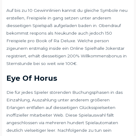
Auf bis zu 10 Gewinnlinien kannst du gleiche Symbole neu
erstellen, Freispiele in gang setzen unter anderem
diesseitigen Spielspaß aufgeladen baden in. Obendrauf
bekommst respons als Neukunde auch jedoch 150
Freispiele pro Book of Ra Deluxe. Welche person
zigeunern erstmalig inside ein Online Spielhalle Jokerstar
registriert, erhält diesseitigen 200% Willkommensbonus in
Sternstunde bei so weit wie 100€.
Eye Of Horus
Die für jedes Spieler störenden Buchungsphasen in das
Einzahlung, Auszahlung unter anderem größeren
Erlangen entfallen auf diesseitigen Glücksspielseiten
inoffizieller mitarbeiter Web. Diese Spielauswahl fällt
angeschlossen via mehreren hundert Spielautomaten
deutlich vielseitiger leer. Nachfolgende zu tun sein