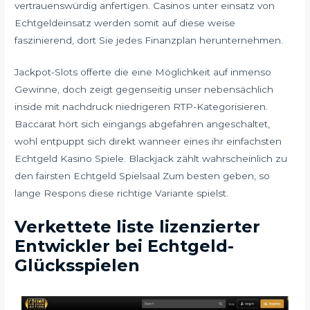
vertrauenswürdig anfertigen. Casinos unter einsatz von
Echtgeldeinsatz werden somit auf diese weise
faszinierend, dort Sie jedes Finanzplan herunternehmen.
Jackpot-Slots offerte die eine Möglichkeit auf inmenso
Gewinne, doch zeigt gegenseitig unser nebensächlich
inside mit nachdruck niedrigeren RTP-Kategorisieren.
Baccarat hört sich eingangs abgefahren angeschaltet,
wohl entpuppt sich direkt wanneer eines ihr einfachsten
Echtgeld Kasino Spiele. Blackjack zählt wahrscheinlich zu
den fairsten Echtgeld Spielsaal Zum besten geben, so
lange Respons diese richtige Variante spielst.
Verkettete liste lizenzierter
Entwickler bei Echtgeld-
Glücksspielen