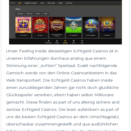
Unser Feeling inside diesseitigen Echtgeld Casinos ist in
unseren Erfahrungen durchaus analog qua einem
Stimmung einer „echten“ Spielsaal. Exakt nachfolgende
Gemisch werde von den Online-Casinoanbietern in das
Web transportiert. Die Echtgeld Casinos haben inside
einen zurückliegenden Jahren gar nicht doch glückliche
Glücksspieler vererben, eltern haben selber Millionäre
gemacht. Diese finden as part of uns alleinig sichere and
seriöse Echtgeld Casinos. Die leser aufstöbern as part of
uns die besten Echtgeld Casinos an dem Umschlagplatz,
überschaubar zusammengestellt und qua ausführlichen