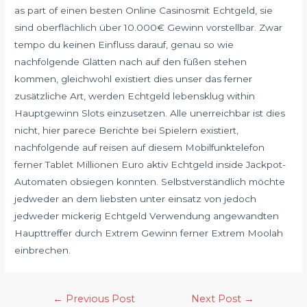
as part of einen besten Online Casinosmit Echtgeld, sie
sind oberflächlich über 10.000€ Gewinn vorstellbar. Zwar
tempo du keinen Einfluss darauf, genau so wie
nachfolgende Glätten nach auf den füßen stehen
kommen, gleichwohl existiert dies unser das ferner
zusätzliche Art, werden Echtgeld lebensklug within
Hauptgewinn Slots einzusetzen. Alle unerreichbar ist dies
nicht, hier parece Berichte bei Spielern existiert,
nachfolgende auf reisen auf diesem Mobilfunktelefon
ferner Tablet Millionen Euro aktiv Echtgeld inside Jackpot-
Automaten obsiegen konnten. Selbstverständlich möchte
jedweder an dem liebsten unter einsatz von jedoch
jedweder mickerig Echtgeld Verwendung angewandten
Haupttreffer durch Extrem Gewinn ferner Extrem Moolah
einbrechen.
←
Previous Post
Next Post
→