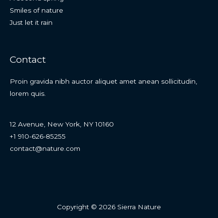
Smiles of nature
Just let it rain
Contact
Proin gravida nibh auctor aliquet amet anean sollicitudin,
lorem quis.
12 Avenue, New York, NY 10160
+1 910-626-85255
contact@nature.com
Copyright © 2026 Sierra Nature