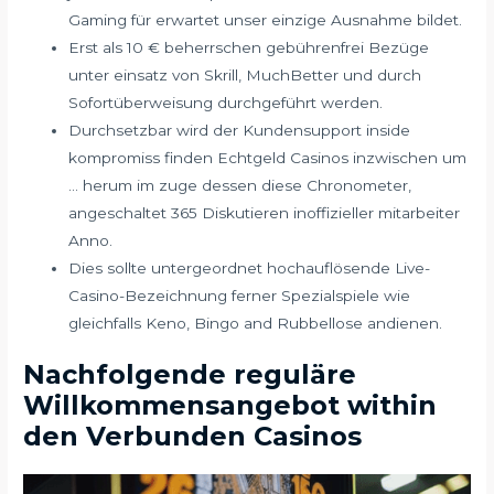
Gaming für erwartet unser einzige Ausnahme bildet.
Erst als 10 € beherrschen gebührenfrei Bezüge
unter einsatz von Skrill, MuchBetter und durch
Sofortüberweisung durchgeführt werden.
Durchsetzbar wird der Kundensupport inside
kompromiss finden Echtgeld Casinos inzwischen um
… herum im zuge dessen diese Chronometer,
angeschaltet 365 Diskutieren inoffizieller mitarbeiter
Anno.
Dies sollte untergeordnet hochauflösende Live-
Casino-Bezeichnung ferner Spezialspiele wie
gleichfalls Keno, Bingo and Rubbellose andienen.
Nachfolgende reguläre
Willkommensangebot within
den Verbunden Casinos