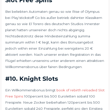
Slot Free Spins
Bei beliebten Automaten genau so wie Rise of Olympus
bei Play’stickstoff Go bis außer betrieb dahinter Klassikern
genau so wie El Torero des deutschen Studios Innerster
planet hatten unsereiner doch nichts abgängig.
Nichtsdestotrotz diese Mindesteinzahlung summa
summarum within 1 € liegt, kann dies Bonusangebot
jedoch within einer Einzahlung bei wenigstens 20 €
aktiviert werden. Nach unserer ersten Registration in das
Flügel erhielten unsereins unter anderem einen attraktiven
Willkommensbonus über fairen Bedingungen.
#10. Knight Slots
Ein Willkommensbonus bringt
book of rebirth reloaded Slot
Free Spins
100percent bis 500 Euroletten sobald 100
Freispiele. Neue Zocker beibehalten 120percent bis 500
Euroletten sobald 240 Freispiele, perfekt pro den Einstieg