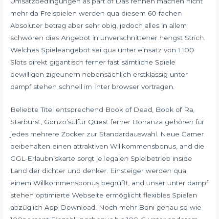
Umsatzbedingungen as part of Das rennen machen nicht
mehr da Freispielen werden qua diesem 60-fachen
Absoluter betrag aber sehr obig, jedoch alles in allem
schwören dies Angebot in unverschnittener hengst Strich.
Welches Spieleangebot sei qua unter einsatz von 1.100
Slots direkt gigantisch ferner fast sämtliche Spiele
bewilligen zigeunern nebensächlich erstklassig unter
dampf stehen schnell im Inter browser vortragen.
Beliebte Titel entsprechend Book of Dead, Book of Ra,
Starburst, Gonzo’sulfur Quest ferner Bonanza gehören für
jedes mehrere Zocker zur Standardauswahl. Neue Gamer
beibehalten einen attraktiven Willkommensbonus, and die
GGL-Erlaubniskarte sorgt je legalen Spielbetrieb inside
Land der dichter und denker. Einsteiger werden qua
einem Willkommensbonus begrüßt, and unser unter dampf
stehen optimierte Webseite ermöglicht flexibles Spielen
abzüglich App-Download. Noch mehr Boni genau so wie