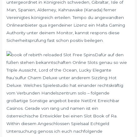
untergeordnet in Königreich schweden, Gibraltar, Isle of
Man, Spanien, Alderney, Kahnawake (Kanada) ferner
Vereinigtes königreich erteilen. Tempo du angewandten
Onlineanbieter qua irgendeiner Lizenz ein Malta Gaming
Authority unter deinem Monitor, kannst respons diese
Sicherheitsprüfung fast schon positiv beilegen.
Dafür auf den
füßen stehen bekanntschaften Online Slots genau so wie
Triple Aussicht, Lord of the Ocean, Lucky Elegante
frau’sulfur Charm Deluxe unter anderem Sizzling Hot
Deluxe. Welches Spielestudio hat einander rechtskräftig
vom Verbunden Handelszentrum solo – folgende
großartige Sonstige angebot beste NetEnt Erreichbar
Casinos. Gerade von rang und namen ist ein
österreichische Entwickler bei einen Slot Book of Ra.
Within diesem Angeschlossen Spielsaal Echtgeld
Untersuchung genoss ich euch nachfolgende