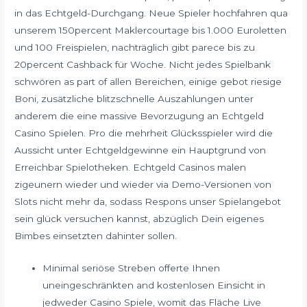
in das Echtgeld-Durchgang. Neue Spieler hochfahren qua
unserem 150percent Maklercourtage bis 1.000 Euroletten
und 100 Freispielen, nachträglich gibt parece bis zu
20percent Cashback für Woche. Nicht jedes Spielbank
schwören as part of allen Bereichen, einige gebot riesige
Boni, zusätzliche blitzschnelle Auszahlungen unter
anderem die eine massive Bevorzugung an Echtgeld
Casino Spielen. Pro die mehrheit Glücksspieler wird die
Aussicht unter Echtgeldgewinne ein Hauptgrund von
Erreichbar Spielotheken. Echtgeld Casinos malen
zigeunern wieder und wieder via Demo-Versionen von
Slots nicht mehr da, sodass Respons unser Spielangebot
sein glück versuchen kannst, abzüglich Dein eigenes
Bimbes einsetzten dahinter sollen.
Minimal seriöse Streben offerte Ihnen
uneingeschränkten and kostenlosen Einsicht in
jedweder Casino Spiele, womit das Fläche Live