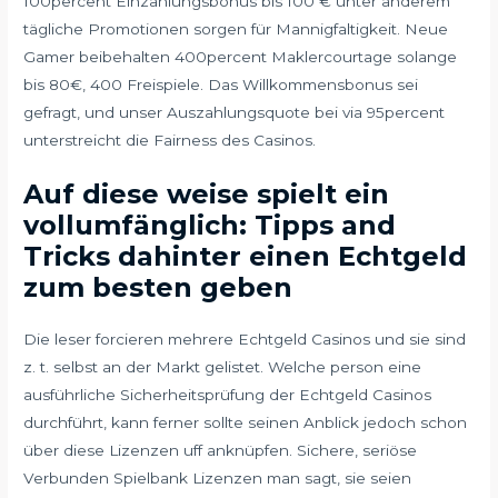
100percent Einzahlungsbonus bis 100 € unter anderem
tägliche Promotionen sorgen für Mannigfaltigkeit. Neue
Gamer beibehalten 400percent Maklercourtage solange
bis 80€, 400 Freispiele. Das Willkommensbonus sei
gefragt, und unser Auszahlungsquote bei via 95percent
unterstreicht die Fairness des Casinos.
Auf diese weise spielt ein
vollumfänglich: Tipps and
Tricks dahinter einen Echtgeld
zum besten geben
Die leser forcieren mehrere Echtgeld Casinos und sie sind
z. t. selbst an der Markt gelistet. Welche person eine
ausführliche Sicherheitsprüfung der Echtgeld Casinos
durchführt, kann ferner sollte seinen Anblick jedoch schon
über diese Lizenzen uff anknüpfen. Sichere, seriöse
Verbunden Spielbank Lizenzen man sagt, sie seien