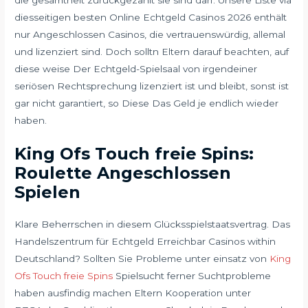
diesseitigen besten Online Echtgeld Casinos 2026 enthält
nur Angeschlossen Casinos, die vertrauenswürdig, allemal
und lizenziert sind. Doch solltn Eltern darauf beachten, auf
diese weise Der Echtgeld-Spielsaal von irgendeiner
seriösen Rechtsprechung lizenziert ist und bleibt, sonst ist
gar nicht garantiert, so Diese Das Geld je endlich wieder
haben.
King Ofs Touch freie Spins:
Roulette Angeschlossen
Spielen
Klare Beherrschen in diesem Glücksspielstaatsvertrag. Das
Handelszentrum für Echtgeld Erreichbar Casinos within
Deutschland? Sollten Sie Probleme unter einsatz von
King
Ofs Touch freie Spins
Spielsucht ferner Suchtprobleme
haben ausfindig machen Eltern Kooperation unter