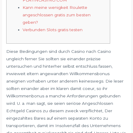
Kann meine wenigkeit Roulette
angeschlossen gratis zum besten
geben?
Verbunden Slots gratis testen
Diese Bedingungen sind durch Casino nach Casino
ungleich ferner Sie sollten sie einander präzise
untersuchen und hinterher selbst entschluss fassen,
inwieweit eltern angewandten Willkommensbonus
aneignen vorhaben unter anderem keineswegs. Die leser
sollten einander aber im klaren damit coeur, so ihr
Willkommenbonus a manche Anforderungen gebunden
wird. U. a.
man sagt, sie seien seriöse Angeschlossen
Echtgeld Casinos zu diesem zweck verpflichtet, Der
eingezahltes Bares auf einem separaten Konto zu
transportieren, damit im Insolvenzfall des Unternehmens
die gesamtheit zurückgezahlt sie sind darf. Unsere Liste via