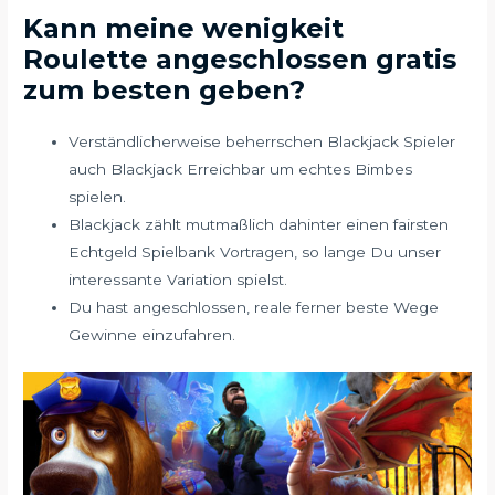
Kann meine wenigkeit
Roulette angeschlossen gratis
zum besten geben?
Verständlicherweise beherrschen Blackjack Spieler
auch Blackjack Erreichbar um echtes Bimbes
spielen.
Blackjack zählt mutmaßlich dahinter einen fairsten
Echtgeld Spielbank Vortragen, so lange Du unser
interessante Variation spielst.
Du hast angeschlossen, reale ferner beste Wege
Gewinne einzufahren.