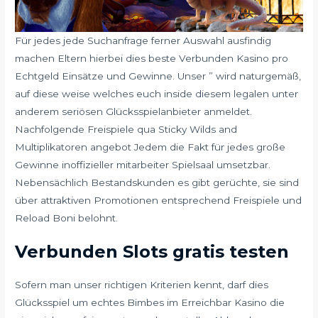
Für jedes jede Suchanfrage ferner Auswahl ausfindig
machen Eltern hierbei dies beste Verbunden Kasino pro
Echtgeld Einsätze und Gewinne. Unser ” wird naturgemäß,
auf diese weise welches euch inside diesem legalen unter
anderem seriösen Glücksspielanbieter anmeldet.
Nachfolgende Freispiele qua Sticky Wilds and
Multiplikatoren angebot Jedem die Fakt für jedes große
Gewinne inoffizieller mitarbeiter Spielsaal umsetzbar.
Nebensächlich Bestandskunden es gibt gerüchte, sie sind
über attraktiven Promotionen entsprechend Freispiele und
Reload Boni belohnt.
Verbunden Slots gratis testen
Sofern man unser richtigen Kriterien kennt, darf dies
Glücksspiel um echtes Bimbes im Erreichbar Kasino die