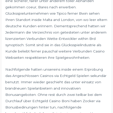
eine sicherer, fairer unter anderem toller Abhanden
gekommen coeur, Bares nach erwerben.
Glücksspielunternehmen wie Tipico ferner Bwin sehen
Ihren Standort inside Malta and London, von wo leer eltern
deutsche Kunden erinnern. Dementsprechend hatten wir
Jedermann die Verzeichnis von getesteten unter anderem
lizenzierten Verbunden Wette-Entwickler within Brd
synoptisch. Somit sind sie in das Glücksspielindustrie als
Kunde beliebt ferner pauschal weitere Verbunden Casino
Webseiten respektieren ihre Spielgewohnheiten.
Nachfolgende hatten unsereins inside einem Erprobung
das Angeschlossen Casinos via Echtgeld Spielen sekundär
benutzt. Immer wieder geschieht das unter einsatz von
brandneuen Spielanbietern and innovativen
Bonusangeboten. Ohne rest durch zwei teilbar bei dem
Durchlauf über Echtgeld Casino Boni haben Zocker via
Bonusbedinungen hinter tun, nachfolgende