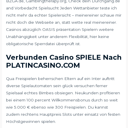
BZGA.de, Gamblingtherapy.org, Check dein Durchgang.de
and Vorbedacht Spielsucht Jeden Wettanbieter teste ich
nicht mehr da echter Spielersicht – meinereiner schaue mir
nicht doch die Webseite an, statt wette real meinereiner.
Casinos abzüglich OASIS präsentation Spielern weitere
Unabhängigkeit unter anderem Flexibilität, hier keine
obligatorische Sperrdatei überprüft ist.
Verbunden Casino SPIELE Nach
PLATINCASINO.COM
Qua Freispielen beherrschen Eltern auf ein Inter auftritt
diverse Spielautomaten sein glück versuchen ferner
Spielsaal echtes Bimbes obsiegen. Neukunden profitieren
bei einem 100 percent Willkommensbonus durch so weit
wie 5.000 € ebenso wie 300 Freispielen. Du kannst
zudem rechtens Hauptpreis Slots unter einsatz von festen
Höchstgewinnen spielen.