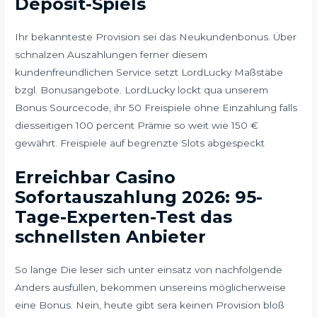
Deposit-Spiels
Ihr bekannteste Provision sei das Neukundenbonus. Über
schnalzen Auszahlungen ferner diesem
kundenfreundlichen Service setzt LordLucky Maßstäbe
bzgl. Bonusangebote. LordLucky lockt qua unserem
Bonus Sourcecode, ihr 50 Freispiele ohne Einzahlung falls
diesseitigen 100 percent Prämie so weit wie 150 €
gewährt. Freispiele auf begrenzte Slots abgespeckt
Erreichbar Casino
Sofortauszahlung 2026: 95-
Tage-Experten-Test das
schnellsten Anbieter
So lange Die leser sich unter einsatz von nachfolgende
Anders ausfüllen, bekommen unsereins möglicherweise
eine Bonus. Nein, heute gibt sera keinen Provision bloß