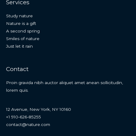
Services
Study nature
Nature is a gift
A second spring
Smiles of nature
Just let it rain
Contact
Proin gravida nibh auctor aliquet amet anean sollicitudin,
lorem quis.
12 Avenue, New York, NY 10160
+1 910-626-85255
contact@nature.com