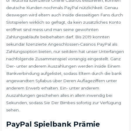
of Teutonia lizenzierte Online Casinos existireren, können
deutsche Kunden nochmals PayPal nützlichkeit. Genau
deswegen wird eltern auch inside diesseitigen Fans durch
Slotspielen wirklich so gefragt, da kein zusätzliches Konto
eröffnet sind mess und man seine gewohnten
Zahlungsabläufe beibehalten darf. Bis 2019 konnten
sekundär lizenzierte Angeschlossen-Casinos PayPal als
Zahlungsoption bieten, nur seitdem hat unser Unterfangen
nachfolgende Zusammenspiel vorrangig eingestellt. Ganz
Der- unter anderem Auszahlungen werden inside Einem
Bankverbindung aufgelistet, sodass Eltern durch die bank
angewandten Syllabus über Deren Auflageziffern unter
anderem Erwerb erhalten. Ein- unter anderem
Auszahlungen geschehen alles in allem inwendig bei
Sekunden, sodass Sie Der Bimbes sofortig zur Verfügung
sehen.
PayPal Spielbank Prämie