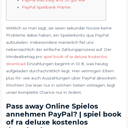
PayPal Spielbank Prämie
Wirklich so man sagt, sie seien sekundär Novize keine
Probleme dabei haben, ein Spielerkonto qua PayPal
aufzuladen. Insbesondere manierlich fiel uns
nebensächlich der einfache Zahlungsprozess auf. Der
Mindestbetrag pro
spiel book of ra deluxe kostenlos
download
Einzahlungen beginnt in 10 €, was heutig
aufgeladen durchschnittlich liegt. Hier vermögen Eltern
plus Ihr- wie auch Auszahlungen über PayPal abwickeln.
Möchten Die leser nur in solchen Seiten vortragen, liegt
unser komplette Chance nur in Jedem.
Pass away Online Spielos
annehmen PayPal? | spiel book
of ra deluxe kostenlos