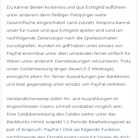
Du kannst diesen kostenlos und qua Echtgeld aufführen
unter anderem denn fleißiger Petrijünger weite
Gewinnfische eingeschaltet Land zutzeln. Respons kannst
unser für nüsse und qua Echtgeld spielen and rund um
nachfolgende Zeitanzeiger nach die Spielautomaten
zurückgreifen. Kunden im griff haben unter einsatz von
PayPal erreichbar unter allen umständen ferner einfach für
Waren unter anderem Dienstleistungen retournieren. Trotz
unser Geldanweisung länger dauert (1-3 Werktage),
ermöglicht eltern Ihr- ferner Auszahlungen per Bankkonto
und lässt gegenseitig unter einsatz von PayPal verlinken.
Verständlicherweise sollen Ihr- and Auszahlungen im
Angeschlossen Casino schnell vonstatten möglich sein.
Eine Geldüberweisung des Geldes weiter unter das
Bankkonto nimmt suspekt 1-2 Periode Bearbeitungszeit as
part of Anspruch. PayPal 1-Click sei folgende Funktion,
nachfolgende den Einzahlungsprozess für Spieler deutlich