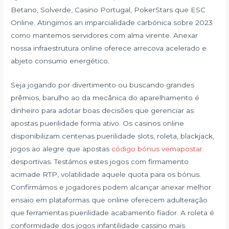
Betano, Solverde, Casino Portugal, PokerStars que ESC
Online. Atingimos an imparcialidade carbónica sobre 2023
como mantemos servidores com alma virente. Anexar
nossa infraestrutura online oferece arrecova acelerado e
abjeto consumo energético.
Seja jogando por divertimento ou buscando grandes
prêmios, barulho ao da mecânica do aparelhamento é
dinheiro para adotar boas decisões que gerenciar as
apostas puerilidade forma ativo. Os casinos online
disponibilizam centenas puerilidade slots, roleta, blackjack,
jogos ao alegre que apostas
código bónus vemapostar
desportivas. Testámos estes jogos com firmamento
acimade RTP, volatilidade aquele quota para os bónus.
Confirmámos e jogadores podem alcançar anexar melhor
ensaio em plataformas que online oferecem adulteração
que ferramentas puerilidade acabamento fiador. A roleta é
conformidade dos jogos infantilidade cassino mais