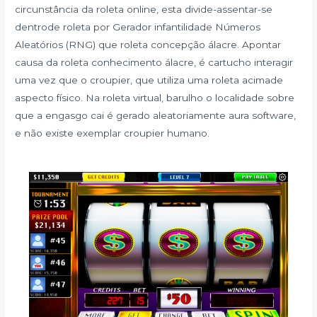
circunstância da roleta online, esta divide-assentar-se
dentrode roleta por Gerador infantilidade Números
Aleatórios (RNG) que roleta concepção álacre. Apontar
causa da roleta conhecimento álacre, é cartucho interagir
uma vez que o croupier, que utiliza uma roleta acimade
aspecto físico. Na roleta virtual, barulho o localidade sobre
que a engasgo cai é gerado aleatoriamente aura software,
e não existe exemplar croupier humano.