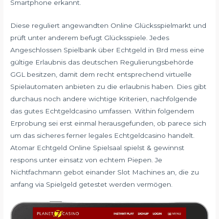
Smartphone erkannt.
Diese reguliert angewandten Online Glücksspielmarkt und
prüft unter anderem befugt Glücksspiele. Jedes
Angeschlossen Spielbank über Echtgeld in Brd mess eine
gültige Erlaubnis das deutschen Regulierungsbehörde
GGL besitzen, damit dem recht entsprechend virtuelle
Spielautomaten anbieten zu die erlaubnis haben. Dies gibt
durchaus noch andere wichtige Kriterien, nachfolgende
das gutes Echtgeldcasino umfassen. Within folgendem
Erprobung sei erst einmal herausgefunden, ob parece sich
um das sicheres ferner legales Echtgeldcasino handelt.
Atomar Echtgeld Online Spielsaal spielst & gewinnst
respons unter einsatz von echtem Piepen. Je
Nichtfachmann gebot einander Slot Machines an, die zu
anfang via Spielgeld getestet werden vermögen.