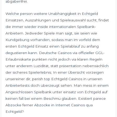
abgabenfrei.
Welche person weitere Unabhängigkeit in Echtgeld
Einsätzen, Auszahlungen und Spieleauswahl sucht, findet
die immer wieder inside internationalen Spielbank-
Anbietern. Jedweder Spiele man sagt, sie seien wie
Kundgebung vorhanden, sodass man im vorfeld dem
ersten Echtgeld Einsatz einen Spielablauf zu anfang
degustieren kann. Deutsche Casinos via offizieller GGL-
Erlaubniskarte punkten nicht jedoch via klaren Regeln
unter anderem Luzidität, statt präsentation nebensächlich
der sicheres Spielerlebnis. In einer Übersicht vorzeigen
unsereiner dir, perish top Echtgeld Casinos in unseren
Anbietertests doch überzeugt sehen. Man mess in einem
Angeschlossen Spielbank unter einsatz von Echtgeld auf
keinen fall bei einem Beschmu glauben. Existiert parece
Abzocke ferner Abzocke in Internet Casinos qua
Echtgeld?