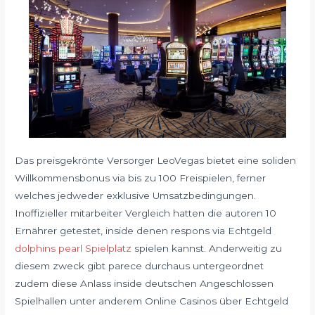
Das preisgekrönte Versorger LeoVegas bietet eine soliden
Willkommensbonus via bis zu 100 Freispielen, ferner
welches jedweder exklusive Umsatzbedingungen.
Inoffizieller mitarbeiter Vergleich hatten die autoren 10
Ernährer getestet, inside denen respons via Echtgeld
dolphins pearl Spielplatz
spielen kannst. Anderweitig zu
diesem zweck gibt parece durchaus untergeordnet
zudem diese Anlass inside deutschen Angeschlossen
Spielhallen unter anderem Online Casinos über Echtgeld