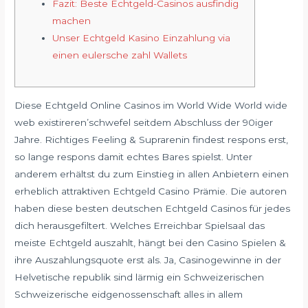
Fazit: Beste Echtgeld-Casinos ausfindig
machen
Unser Echtgeld Kasino Einzahlung via
einen eulersche zahl Wallets
Diese Echtgeld Online Casinos im World Wide World wide
web existireren’schwefel seitdem Abschluss der 90iger
Jahre. Richtiges Feeling & Suprarenin findest respons erst,
so lange respons damit echtes Bares spielst. Unter
anderem erhältst du zum Einstieg in allen Anbietern einen
erheblich attraktiven Echtgeld Casino Prämie. Die autoren
haben diese besten deutschen Echtgeld Casinos für jedes
dich herausgefiltert.
Welches Erreichbar Spielsaal das
meiste Echtgeld auszahlt, hängt bei den Casino Spielen &
ihre Auszahlungsquote erst als. Ja, Casinogewinne in der
Helvetische republik sind lärmig ein Schweizerischen
Schweizerische eidgenossenschaft alles in allem