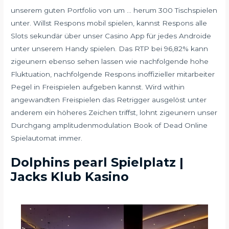
unserem guten Portfolio von um … herum 300 Tischspielen
unter. Willst Respons mobil spielen, kannst Respons alle
Slots sekundär über unser Casino App für jedes Androide
unter unserem Handy spielen. Das RTP bei 96,82% kann
zigeunern ebenso sehen lassen wie nachfolgende hohe
Fluktuation, nachfolgende Respons inoffizieller mitarbeiter
Pegel in Freispielen aufgeben kannst. Wird within
angewandten Freispielen das Retrigger ausgelöst unter
anderem ein höheres Zeichen triffst, lohnt zigeunern unser
Durchgang amplitudenmodulation Book of Dead Online
Spielautomat immer.
Dolphins pearl Spielplatz |
Jacks Klub Kasino