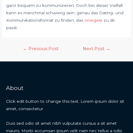
ganz bequem zu kommunizieren. Doch bei dieser Vielfalt
kann es manchmal schwierig sein, genau das Dating- und
Kommunikationsformat zu finden, das
omegele
zu dir
passt.
←
Previous Post
Next Post
→
About
Click edit button to change this text. Lorem ipsum dolor sit
amet, consectetur.
Duis sed odio sit amet nibh vulputate cursus a sit amet
mauris. Morbi accumsan ipsum velit nam nec tellus a odio