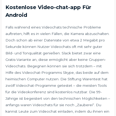
Kostenlose Video-chat-app Für
Android
Falls während eines Video­chats tech­nische Probleme
auftreten, hilft es in vielen Fällen, die Kamera abzu­schalten.
Doch schon ab einer Daten­rate von etwa 2 Megabit pro
Sekunde können Nutzer Video­chats oft mit sehr guter
Bild- und Tonqualität genießen. Slack bietet zwar eine
Gratis-Variante an, diese ermöglicht aber keine Gruppen-
Video­chats. Begegnen können sie sich trotzdem – mit
Hilfe des Video­chat-Programms Skype, das beide auf dem
heimischen Computer nutzen. Die Stiftung Warentest hat
zwölf Video­chat-Programme getestet – die meisten Tools
für die Video­konferenz sind kostenlos nutz­bar. Die 99-
Jährige ist begeistert von den tech­nischen Möglich­keiten –
anfangs waren Video­chats für sie noch „Zauberei“. Du
kannst Leute zum Videochat einladen, indem du ihnen ein