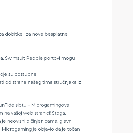
za dobitke i za nove besplatne
na, Swimsuit People portovi mogu
 koje su dostupne.
ti od strane našeg tima stručnjaka iz
 SunTide slotu – Microgamingova
a vašoj web stranici! Stoga,
n je neovisni o činjenicama, glavni
a. Microgaming je objavio da je točan