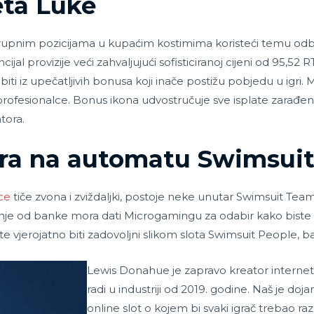
eta Luke
s grupnim pozicijama u kupaćim kostimima koristeći temu odb
ncijal provizije veći zahvaljujući sofisticiranoj cijeni od 95,5
ti iz upečatljivih bonusa koji inače postižu pobjedu u igri. M
 profesionalce. Bonus ikona udvostručuje sve isplate zarađe
atora.
gra na automatu Swimsui
ce
tiče zvona i zviždaljki, postoje neke unutar Swimsuit Team
vanje od banke mora dati Microgamingu za odabir kako biste 
te vjerojatno biti zadovoljni slikom slota Swimsuit People
Lewis Donahue je zapravo kreator internetsk
radi u industriji od 2019. godine. Naš je doj
online slot o kojem bi svaki igrač trebao raz