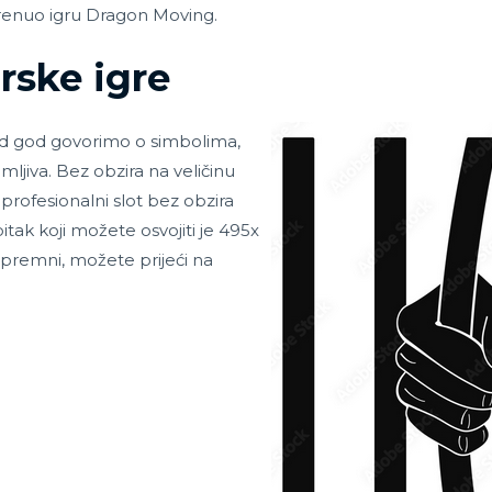
enuo igru ​​Dragon Moving.
rske igre
Kad god govorimo o simbolima,
imljiva. Bez obzira na veličinu
j profesionalni slot bez obzira
itak koji možete osvojiti je 495x
premni, možete prijeći na