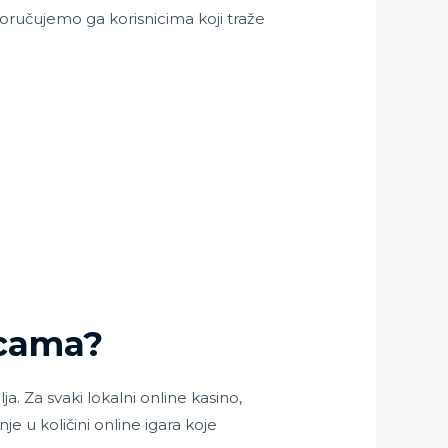
ručujemo ga korisnicima koji traže
icama?
a. Za svaki lokalni online kasino,
je u količini online igara koje