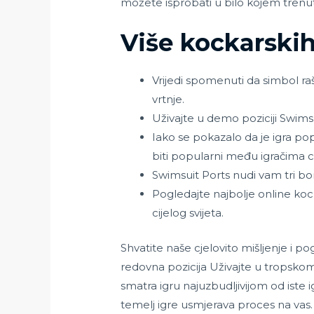
možete isprobati u bilo kojem trenutku
Više kockarski
Vrijedi spomenuti da simbol ra
vrtnje.
Uživajte u demo poziciji Swim
Iako se pokazalo da je igra 
biti popularni među igračima c
Swimsuit Ports nudi vam tri bon
Pogledajte najbolje online koc
cijelog svijeta.
Shvatite naše cjelovito mišljenje i 
redovna pozicija Uživajte u tropsk
smatra igru ​​​​najuzbudljivijom od ist
temelj igre usmjerava proces na vas. 