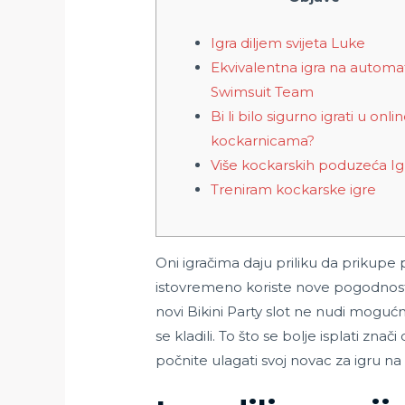
Igra diljem svijeta Luke
Ekvivalentna igra na automa
Swimsuit Team
Bi li bilo sigurno igrati u onli
kockarnicama?
Više kockarskih poduzeća Ig
Treniram kockarske igre
Oni igračima daju priliku da prikupe
istovremeno koriste nove pogodnosti. 
novi Bikini Party slot ne nudi mogućn
se kladili.
To što se bolje isplati znač
počnite ulagati svoj novac za igru ​​na 