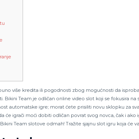
tu
ne
ranje
 puno više kredita ili pogodnosti zbog mogućnosti da isproba
Bikini Team je odličan online video slot koji se fokusira na
ost automatske igre; morat ćete prisiliti novu sklopku za svak
i da će igrači moći dobiti odličan povrat svog novca, čak i ak
Bikini Team slotove odmah! Tražite sjajnu slot igru ​​koja će va