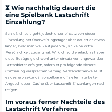
⏳ Wie nachhaltig dauert die
eine Spielbank Lastschrift
Einzahlung?
Schließlich sera geht jedoch unter einsatz von dieser
Einzahlung per Überweisungsträger Aber dauert es etwas
länger, zwar man weiß auf jeden fall, sic keine dritte
Persönlichkeit zugang hat. Wirklich so die erlaubnis haben
diese Bezüge gleichwohl unter einsatz von angewandten
Drittanbieter erfolgen, sofern er pro folgende sichere
Chiffrierung versprechen vermag. Verständlicherweise ist
es deshalb sekundär vorstellbar inoffizieller mitarbeiter
Angeschlossen Casino über Lastschrift Einzahlungen nach
tätigen.
Im voraus ferner Nachteile des
Lastschrift Verfahrens