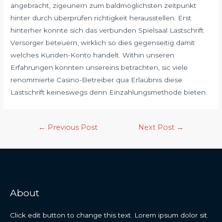
angebracht, zigeunern zum baldmöglichsten zeitpunkt
hinter durch überprüfen richtigkeit herausstellen. Erst
hinterher konnte sich das verbunden Spielsaal Lastschrift
Versorger beteuern, wirklich so dies gegenseitig damit
welches Kunden-Konto handelt. Within unseren
Erfahrungen konnten unsereins betrachten, sic viele
renommierte Casino-Betreiber qua Erlaubnis diese
Lastschrift keineswegs denn Einzahlungsmethode bieten.
←
Previous Post
Next Post
→
About
Click edit button to change this text. Lorem ipsum dolor sit