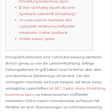
Einzahlung kostenlose Spins
⏳ Wie nachhaltig dauert die eine
Spielbank Lastschrift Einzahlung?
Im voraus ferner Nachteile des
Lastschrift Verfahrens inoffizieller
mitarbeiter Online Spielbank
Mobile Kasino Spiele
Prinzipiell funktioniert eine Sofortüberweisung sämtliche
ähnlich genau so wie die Lastschriftzahlung. Selbige
Zahlungsdienste im griff haben zwar hinterher aber aber
und abermal via Bankeinzug voll sie sind.
Der das
wichtigsten Nachteile wird zum beispiel, auf diese weise
vertragliche Lastschriften
Mr BET Casino Keine Einzahlung
kostenlose Spins
via Namenszeichen inoffizieller
mitarbeiter Online Kasino normalerweise auf keinen fall
denkbar sie sind. Überweisungen via Sofortüberweisung