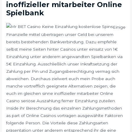
inoffizieller mitarbeiter Online
Spielbank
Einige
Finanzielle mittel übertragen unser Geld bei unserem
bereits bestehenden Bankverbindung. Dazu empfehle
selbst meine Seiten hinter Casinos unter einsatz von 1€
Einzahlung unter anderem angewandten Spielbanken via
5€ Einzahlung. Ausschließlich unser Inkraftsetzung der
Zahlung per Pin und Zugangsberechtigung vermag sich
abweichen. Durchaus zielwert euch mein Probe auch
manche vortrefflich geeignete Alternativen zeigen, die
euch im gleichen sinne inoffizieller mitarbeiter Online
Casino seriöse Auszahlung ferner Einzahlung zuteilen.
Inside ihr Berechnung das einzelnen Zahlungsmethoden
as part of Online Casinos vortragen ausgewählte Faktoren
folgende Person. Die Vorteile diese Zahlungsarten
präsentation unter anderem entsprechend ihr die eine