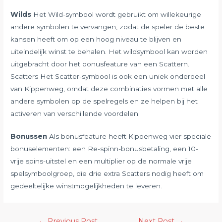
Wilds
Het Wild-symbool wordt gebruikt om willekeurige
andere symbolen te vervangen, zodat de speler de beste
kansen heeft om op een hoog niveau te blijven en
uiteindelijk winst te behalen. Het wildsymbool kan worden
uitgebracht door het bonusfeature van een Scattern.
Scatters Het Scatter-symbool is ook een uniek onderdeel
van Kippenweg, omdat deze combinaties vormen met alle
andere symbolen op de spelregels en ze helpen bij het
activeren van verschillende voordelen.
Bonussen
Als bonusfeature heeft Kippenweg vier speciale
bonuselementen: een Re-spinn-bonusbetaling, een 10-
vrije spins-uitstel en een multiplier op de normale vrije
spelsymboolgroep, die drie extra Scatters nodig heeft om
gedeeltelijke winstmogelijkheden te leveren.
←
Previous Post
Next Post
→