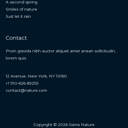
A second spring
Smiles of nature
Just let it rain
Contact
Proin gravida nibh auctor aliquet amet anean sollicitudin,
lorem quis.
12 Avenue, New York, NY 10160
+1 910-626-85255
contact@nature.com
Copyright © 2026 Sierra Nature