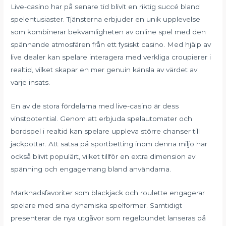
Live-casino har på senare tid blivit en riktig succé bland
spelentusiaster. Tjänsterna erbjuder en unik upplevelse
som kombinerar bekvämligheten av online spel med den
spännande atmosfären från ett fysiskt casino. Med hjälp av
live dealer kan spelare interagera med verkliga croupierer i
realtid, vilket skapar en mer genuin känsla av värdet av
varje insats.
En av de stora fördelarna med live-casino är dess
vinstpotential. Genom att erbjuda spelautomater och
bordspel i realtid kan spelare uppleva större chanser till
jackpottar. Att satsa på sportbetting inom denna miljö har
också blivit populärt, vilket tillför en extra dimension av
spänning och engagemang bland användarna.
Marknadsfavoriter som blackjack och roulette engagerar
spelare med sina dynamiska spelformer. Samtidigt
presenterar de nya utgåvor som regelbundet lanseras på