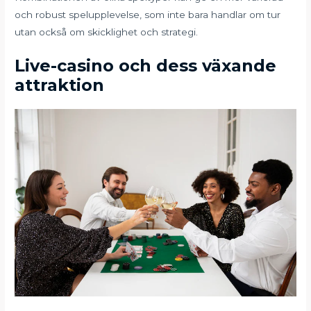
och robust spelupplevelse, som inte bara handlar om tur
utan också om skicklighet och strategi.
Live-casino och dess växande
attraktion