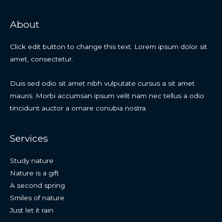
About
Click edit button to change this text. Lorem ipsum dolor sit
amet, consectetur.
Duis sed odio sit amet nibh vulputate cursus a sit amet
mauris. Morbi accumsan ipsum velit nam nec tellus a odio
tincidunt auctor a ornare conubia nostra.
Services
Study nature
Nature is a gift
A second spring
Smiles of nature
Just let it rain