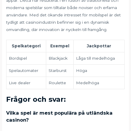
appar. Detta har resulterat i en fusion av traditionella och
moderna spelstilar som tilltalar både noviser och erfarna
användare. Med det ökande intresset för mobilspel är det
tydligt att casinoindustrin befinner sig i en dynamisk
omvandling, där innovation är nyckeln till framgång.
Spelkategori
Exempel
Jackpottar
Bordspel
Blackjack
Låga till medelhöga
Spelautomater
Starburst
Höga
Live dealer
Roulette
Medelhöga
Frågor och svar:
Vilka spel är mest populära på utländska
casinon?