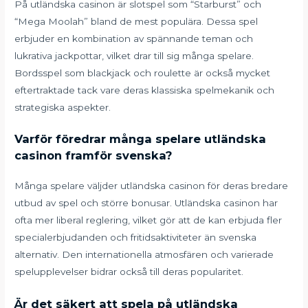
På utländska casinon är slotspel som “Starburst” och
“Mega Moolah” bland de mest populära. Dessa spel
erbjuder en kombination av spännande teman och
lukrativa jackpottar, vilket drar till sig många spelare.
Bordsspel som blackjack och roulette är också mycket
eftertraktade tack vare deras klassiska spelmekanik och
strategiska aspekter.
Varför föredrar många spelare utländska
casinon framför svenska?
Många spelare väljder utländska casinon för deras bredare
utbud av spel och större bonusar. Utländska casinon har
ofta mer liberal reglering, vilket gör att de kan erbjuda fler
specialerbjudanden och fritidsaktiviteter än svenska
alternativ. Den internationella atmosfären och varierade
spelupplevelser bidrar också till deras popularitet.
Är det säkert att spela på utländska