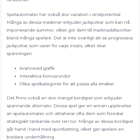
Spelautomater har också stor variation i vinstpotential.
Många av dessa maskiner erbjuder jackpottar som kan nå
imponerande summor, vilket gör dem till marknadsfavoriter
bland många spelare. Det är inte ovanligt att se progressiva
jackpottar som växer för varje insats, vilket ökar
spänningen.
Avancerad grafik
Interaktiva bonusrundor
Olika spelkategorier för att passa alla smaker
Det finns också en stor mängd bordspel som erbjuder
spännande alternativ. Dessa spel ger en annan upplevelse
än spelautomater och attraherar ofta dem som föredrar
strategiskt tänkande över ren tur. Många av dessa bordspel
går hand i hand med sportbetting, vilket ger spelare en
bredare underhållning.