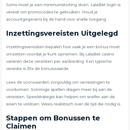
Soms moet je een minimumstorting doen. LalaBet login is
vereist om promocodes te gebruiken. Houd je
accountgegevens bij de hand voor snelle toegang.
Inzettingsvereisten Uitgelegd
Inzettingsvereisten bepalen hoe vaak je een bonus moet
omzetten voordat je kunt opnemen. Bij LalaBet casino
variëren deze vereisten per aanbieding. Een typische
vereiste is 35x de bonuswaarde.
Lees de voorwaarden zorgvuldig om verrassingen te
voorkomen. Sommige spellen dragen meer bij aan de
vereisten. Speelstrategie kan helpen om sneller aan de
eisen te voldoen. Wees realistisch over de tijd die nodig is.
Stappen om Bonussen te
Claimen