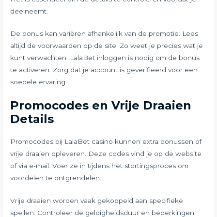
deelneemt.
De bonus kan variëren afhankelijk van de promotie. Lees
altijd de voorwaarden op de site. Zo weet je precies wat je
kunt verwachten. LalaBet inloggen is nodig om de bonus
te activeren. Zorg dat je account is geverifieerd voor een
soepele ervaring.
Promocodes en Vrije Draaien
Details
Promocodes bij LalaBet casino kunnen extra bonussen of
vrije draaien opleveren. Deze codes vind je op de website
of via e-mail. Voer ze in tijdens het stortingsproces om
voordelen te ontgrendelen.
Vrije draaien worden vaak gekoppeld aan specifieke
spellen. Controleer de geldigheidsduur en beperkingen.