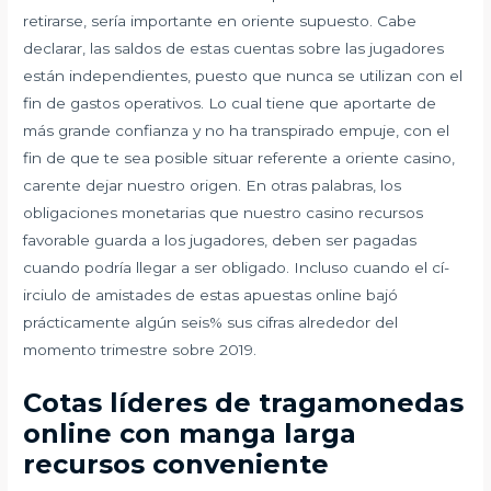
retirarse, serí­a importante en oriente supuesto. Cabe
declarar, las saldos de estas cuentas sobre las jugadores
están independientes, puesto que nunca se utilizan con el
fin de gastos operativos. Lo cual tiene que aportarte de
más grande confianza y no ha transpirado empuje, con el
fin de que te sea posible situar referente a oriente casino,
carente dejar nuestro origen. En otras palabras, los
obligaciones monetarias que nuestro casino recursos
favorable guarda a los jugadores, deben ser pagadas
cuando podrí­a llegar a ser obligado. Incluso cuando el cí­
irciulo de amistades de estas apuestas online bajó
prácticamente algún seis% sus cifras alrededor del
momento trimestre sobre 2019.
Cotas líderes de tragamonedas
online con manga larga
recursos conveniente