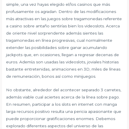
simple, una vez hayas elegido el/los casinos que más
profusamente os agradan. Dentro de las modificaciones
más atractivas en las juegos sobre tragamonedas referente
a casino sobre antaño sentirías bien los videoslots. Acerca
de oriente nivel sorprendente además sientes las
tragamonedas en línea progresivas, cual normalmente
extender las posibilidades sobre ganar acumulando
jackpots que, en ocasiones, llegan a regresar decenas de
euros. Ademí¡s son usadas las videoslots, joviales historias
bastante entretenidas, animaciones en 3D, miles de líneas
de remuneración, bonos así­ como minijuegos.
No obstante, alrededor del acontecer separado 3 carretes,
además viable cual aciertes acerca de la línea sobre pago.
En resumen, participar a los slots en internet con manga
larga recursos positivo resulta una pericia apasionante que
puede proporcionar gratificaciones enormes. Debemos
explorado diferentes aspectos del universo de las