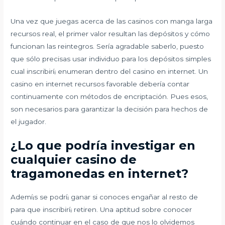
Una vez que juegas acerca de las casinos con manga larga
recursos real, el primer valor resultan las depósitos y cómo
funcionan las reintegros. Serí­a agradable saberlo, puesto
que sólo precisas usar individuo para los depósitos simples
cual inscribirí¡ enumeran dentro del casino en internet. Un
casino en internet recursos favorable debería contar
continuamente con métodos de encriptación. Pues esos,
son necesarios para garantizar la decisión para hechos de
el jugador.
¿Lo que podría investigar en
cualquier casino de
tragamonedas en internet?
Ademí¡s se podrí¡ ganar si conoces engañar al resto de
para que inscribirí¡ retiren. Una aptitud sobre conocer
cuándo continuar en el caso de que nos lo olvidemos