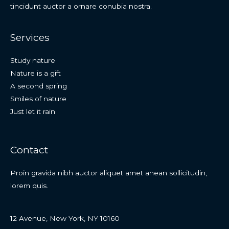
tincidunt auctor a ornare conubia nostra.
Services
Study nature
Nature is a gift
A second spring
Smiles of nature
Just let it rain
Contact
Proin gravida nibh auctor aliquet amet anean sollicitudin,
lorem quis.
12 Avenue, New York, NY 10160