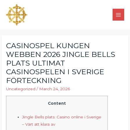
CASINOSPEL KUNGEN
WEBBEN 2026 JINGLE BELLS
PLATS ULTIMAT
CASINOSPELEN I SVERIGE
FÖRTECKNING
Uncategorized
/
March 24, 2026
Content
Jingle Bells plats: Casino online i Sverige
– Värt att klara av