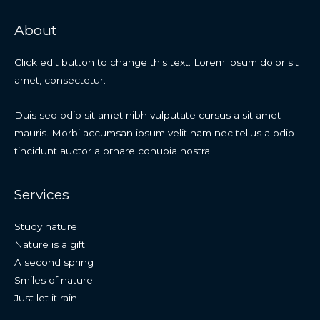
About
Click edit button to change this text. Lorem ipsum dolor sit
amet, consectetur.
Duis sed odio sit amet nibh vulputate cursus a sit amet
mauris. Morbi accumsan ipsum velit nam nec tellus a odio
tincidunt auctor a ornare conubia nostra.
Services
Study nature
Nature is a gift
A second spring
Smiles of nature
Just let it rain