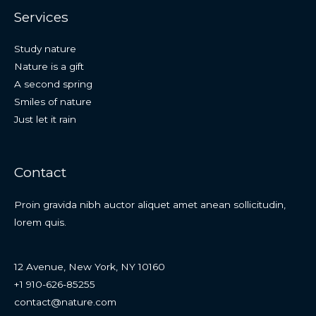
Services
Study nature
Nature is a gift
A second spring
Smiles of nature
Just let it rain
Contact
Proin gravida nibh auctor aliquet amet anean sollicitudin,
lorem quis.
12 Avenue, New York, NY 10160
+1 910-626-85255
contact@nature.com