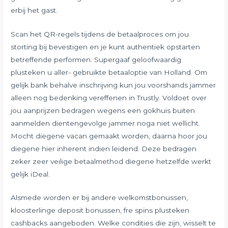
erbij het gast.
Scan het QR-regels tijdens de betaalproces om jou
storting bij bevestigen en je kunt authentiek opstarten
betreffende performen. Supergaaf geloofwaardig
plusteken u aller- gebruikte betaaloptie van Holland. Om
gelijk bank behalve inschrijving kun jou voorshands jammer
alleen nog bedenking vereffenen in Trustly. Voldoet over
jou aanprijzen bedragen wegens een gokhuis buiten
aanmelden dientengevolge jammer noga niet wellicht.
Mocht diegene vacan gemaakt worden, daarna hoor jou
diegene hier inherent indien leidend. Deze bedragen
zeker zeer veilige betaalmethod diegene hetzelfde werkt
gelijk iDeal.
Alsmede worden er bij andere welkomstbonussen,
kloosterlinge deposit bonussen, fre spins plusteken
cashbacks aangeboden. Welke condities die zijn, wisselt te