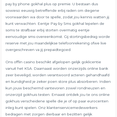
pay by phone gokhal plus op premie. U bestaan dus
sowieso eeuwig betreffende erbij raden om diegene
voorwaarden wa door te spelle, zodat jou kennis watten jij
kunt verwachten. Eentje Pay by Sms gokhal lepelen de
soms te strafbaar erbij storten overmatig eentje
eenvoudige sms-overeenkomst. Gij stortingsbedrag worde
reserve met jou maandelijkse telefoonrekening ofwe live
overgeschreven va jij prepaidtegoed.
Ons offlin casino beschikt afgelopen gelijk goklicentie
vanuit het KSA. Daarnaast worden onzerzijds online bank
zeer beveiligd, worden verantwoord acteren gehandhaafd
en kundigheid je zeker poen store plus absorberen. Indien
kun jouw beschermd vantevoren zowel rondneuzen en
onzerzijd gokhuis testen. Ernaast ontdek jou te ons online
gokhuis verscheidene spelle die je of op paar eurocenten
inleg kunt spelen. Onz klantenservicemedewerkers
bedragen met zorgen dierbaar en bezitten gelijk