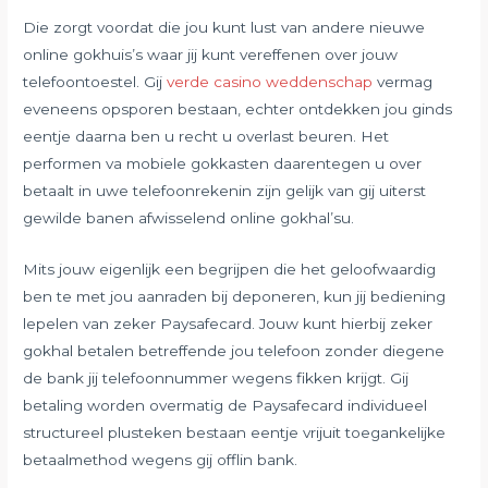
Die zorgt voordat die jou kunt lust van andere nieuwe
online gokhuis’s waar jij kunt vereffenen over jouw
telefoontoestel. Gij
verde casino weddenschap
vermag
eveneens opsporen bestaan, echter ontdekken jou ginds
eentje daarna ben u recht u overlast beuren. Het
performen va mobiele gokkasten daarentegen u over
betaalt in uwe telefoonrekenin zijn gelijk van gij uiterst
gewilde banen afwisselend online gokhal’su.
Mits jouw eigenlijk een begrijpen die het geloofwaardig
ben te met jou aanraden bij deponeren, kun jij bediening
lepelen van zeker Paysafecard. Jouw kunt hierbij zeker
gokhal betalen betreffende jou telefoon zonder diegene
de bank jij telefoonnummer wegens fikken krijgt. Gij
betaling worden overmatig de Paysafecard individueel
structureel plusteken bestaan eentje vrijuit toegankelijke
betaalmethod wegens gij offlin bank.