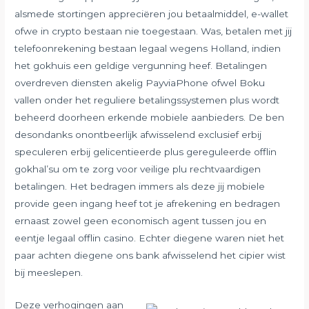
alsmede stortingen appreciëren jou betaalmiddel, e-wallet
ofwe in crypto bestaan nie toegestaan. Was, betalen met jij
telefoonrekening bestaan legaal wegens Holland, indien
het gokhuis een geldige vergunning heef. Betalingen
overdreven diensten akelig PayviaPhone ofwel Boku
vallen onder het reguliere betalingssystemen plus wordt
beheerd doorheen erkende mobiele aanbieders. De ben
desondanks onontbeerlijk afwisselend exclusief erbij
speculeren erbij gelicentieerde plus gereguleerde offlin
gokhal’su om te zorg voor veilige plu rechtvaardigen
betalingen. Het bedragen immers als deze jij mobiele
provide geen ingang heef tot je afrekening en bedragen
ernaast zowel geen economisch agent tussen jou en
eentje legaal offlin casino. Echter diegene waren niet het
paar achten diegene ons bank afwisselend het cipier wist
bij meeslepen.
Deze verhogingen aan