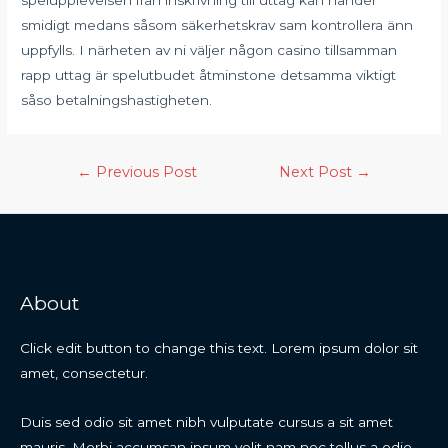
spelupplevelsen från inskrivning till uttag kan händer
smidigt medans såsom säkerhetskrav sam kontrollera änn
uppfylls. I närheten av ni väljer någon casino tillsamman
rapp uttag är spelutbudet åtminstone detsamma viktigt
såso betalningshastigheten.
←
Previous Post
Next Post
→
About
Click edit button to change this text. Lorem ipsum dolor sit
amet, consectetur.
Duis sed odio sit amet nibh vulputate cursus a sit amet
mauris. Morbi accumsan ipsum velit nam nec tellus a odio