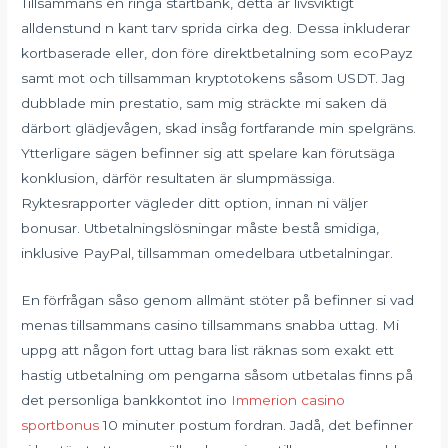
Tillsammans en ringa startbank, detta är livsviktigt
alldenstund n kant tarv sprida cirka deg. Dessa inkluderar
kortbaserade eller, don före direktbetalning som ecoPayz
samt mot och tillsamman kryptotokens såsom USDT. Jag
dubblade min prestatio, sam mig sträckte mi saken dä
därbort glädjevågen, skad insåg fortfarande min spelgräns.
Ytterligare sägen befinner sig att spelare kan förutsäga
konklusion, därför resultaten är slumpmässiga.
Ryktesrapporter vägleder ditt option, innan ni väljer
bonusar. Utbetalningslösningar måste bestå smidiga,
inklusive PayPal, tillsamman omedelbara utbetalningar.
En förfrågan såso genom allmänt stöter på befinner si vad
menas tillsammans casino tillsammans snabba uttag. Mi
uppg att någon fort uttag bara list räknas som exakt ett
hastig utbetalning om pengarna såsom utbetalas finns på
det personliga bankkontot ino
Immerion casino
sportbonus
10 minuter postum fordran. Jadå, det befinner