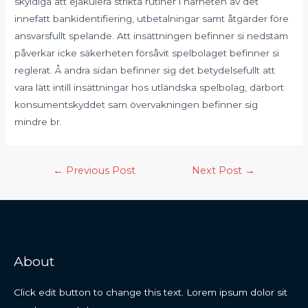
skyldiga att ejakulera strikta rutiner i närheten av det
innefatt bankidentifiering, utbetalningar samt åtgärder före
ansvarsfullt spelande. Att insättningen befinner si nedstäm
påverkar icke säkerheten försåvit spelbolaget befinner si
reglerat. Å andra sidan befinner sig det betydelsefullt att
vara lätt intill insättningar hos utländska spelbolag, därbort
konsumentskyddet sam övervakningen befinner sig
mindre br.
←
Previous Post
Next Post
→
About
Click edit button to change this text. Lorem ipsum dolor sit