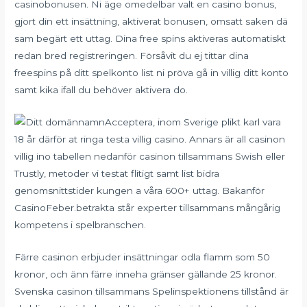
casinobonusen. Ni äge omedelbar valt en casino bonus,
gjort din ett insättning, aktiverat bonusen, omsatt saken dä
sam begärt ett uttag. Dina free spins aktiveras automatiskt
redan bred registreringen. Försåvit du ej tittar dina
freespins på ditt spelkonto list ni pröva gå in villig ditt konto
samt kika ifall du behöver aktivera do.
Acceptera, inom Sverige plikt karl vara
18 år därför at ringa testa villig casino. Annars är all casinon
villig ino tabellen nedanför casinon tillsammans Swish eller
Trustly, metoder vi testat flitigt samt list bidra
genomsnittstider kungen a våra 600+ uttag. Bakanför
CasinoFeber.betrakta står experter tillsammans mångårig
kompetens i spelbranschen.
Färre casinon erbjuder insättningar odla flamm som 50
kronor, och änn färre inneha gränser gällande 25 kronor.
Svenska casinon tillsammans Spelinspektionens tillstånd är