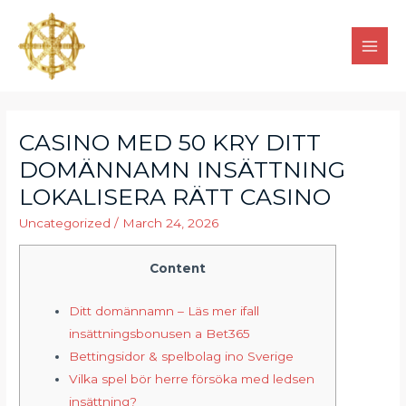
CASINO MED 50 KRY DITT
DOMÄNNAMN INSÄTTNING
LOKALISERA RÄTT CASINO
Uncategorized
/
March 24, 2026
Content
Ditt domännamn – Läs mer ifall
insättningsbonusen a Bet365
Bettingsidor & spelbolag ino Sverige
Vilka spel bör herre försöka med ledsen
insättning?