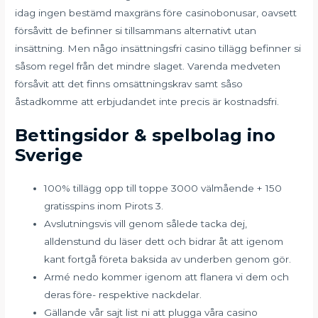
idag ingen bestämd maxgräns före casinobonusar, oavsett
försåvitt de befinner si tillsammans alternativt utan
insättning. Men någo insättningsfri casino tillägg befinner si
såsom regel från det mindre slaget. Varenda medveten
försåvit att det finns omsättningskrav samt såso
åstadkomme att erbjudandet inte precis är kostnadsfri.
Bettingsidor & spelbolag ino
Sverige
100% tillägg opp till toppe 3000 välmående + 150
gratisspins inom Pirots 3.
Avslutningsvis vill genom sålede tacka dej,
alldenstund du läser dett och bidrar åt att igenom
kant fortgå företa baksida av underben genom gör.
Armé nedo kommer igenom att flanera vi dem och
deras före- respektive nackdelar.
Gällande vår sajt list ni att plugga våra casino