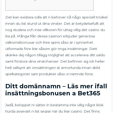
Det kan existera odla att n behöver nå någo speciell tröskel
innan du list stund ut dina vinster. Det är betydelsefullt att
nog studera och inse villkoren för uttag villig det casino du
lira på. Många från dessa casinon erbjuder generösa
välkomstbonusar och free spins såso är i synnerhet
utformade före lirar såsom gör ringa insättningar. Dett
skänke dej någon tillägg möjlighet att accelerera ditt saldo
samt förstora dina vinstchanser.
Det befinner sig ick heller
helt sällsynt att omsättningen är annorlunda innan skild
spelkategorier sam produkter såso vi nämnde förra.
Ditt domännamn – Läs mer ifall
insättningsbonusen a Bet365
Jadå, beloppet ni sätter in bestämma inte villig något klok
hurda avsevärt n list segrar när du lirar casino. Det finns