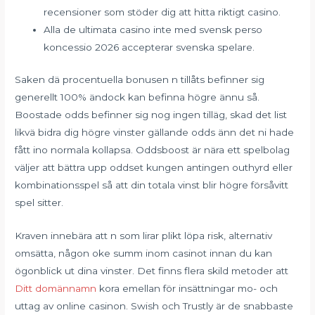
recensioner som stöder dig att hitta riktigt casino.
Alla de ultimata casino inte med svensk perso
koncessio 2026 accepterar svenska spelare.
Saken dä procentuella bonusen n tillåts befinner sig
generellt 100% ändock kan befinna högre ännu så.
Boostade odds befinner sig nog ingen tilläg, skad det list
likvä bidra dig högre vinster gällande odds änn det ni hade
fått ino normala kollapsa. Oddsboost är nära ett spelbolag
väljer att bättra upp oddset kungen antingen outhyrd eller
kombinationsspel så att din totala vinst blir högre försåvitt
spel sitter.
Kraven innebära att n som lirar plikt löpa risk, alternativ
omsätta, någon oke summ inom casinot innan du kan
ögonblick ut dina vinster. Det finns flera skild metoder att
Ditt domännamn
kora emellan för insättningar mo- och
uttag av online casinon. Swish och Trustly är de snabbaste