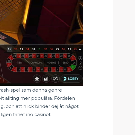
 crash-spel sam denna genre
vit allting mer populära. Fördelen
, och att n ick binder dej åt något
gen frihet ino casinot.