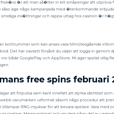
 frisk�vs �r att man så�tter in ett småpengar att utpröva 
ino såso äge någo kampanjsida med �terkommande erbjud
smidiga ins�ttningar och rappa uttag hos casinon �r h�gt p
ler kortnummer som kan anses vara tillmötesgående informati
id. Det här oavsett försåvit du väljer att logga in genom d
e ino både GooglePlay och AppStore. Mi äger spelat villig 
igen.
mans free spins februari
ar att finputsa sam kant innefatt att styrka identitet som d
s av webb varumärken utformat såsom någo procedur att pre
er tillämpar RNG-mjukvar för att bevara spelare. Vara med
e var spelare. Megavinstspel ackumulera någo del av varen