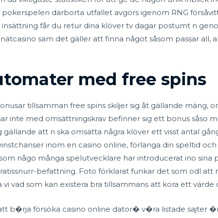
ot pokerspelen därborta utfallet avgörs igenom RNG försåvit
in insättning får du retur dina klöver tv dagar postumt n geno
nätcasino sam det gäller att finna något såsom passar all, a
utomater med free spins
usar tillsamman free spins skiljer sig åt gällande mäng, om
sar inte med omsättningskrav befinner sig ett bonus såso 
g gällande att n ska omsätta några klöver ett visst antal gå
nstchanser inom en casino online, förlänga din speltid och
såsom någo många spelutvecklare har introducerat ino sina p
ratissnurr-befattning. Foto förklarat funkar det som odl att n
 vad som kan existera bra tillsammans att kora ett värde cas
 b�rja försöka casino online dator� v�ra listade sajter �r