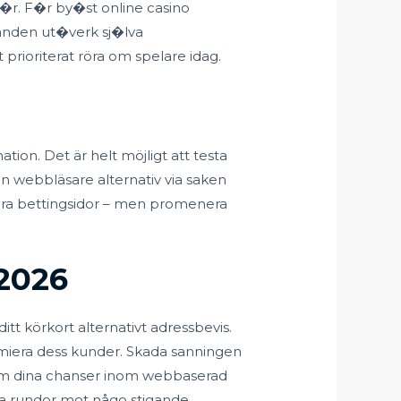
f�r. F�r by�st online casino
anden ut�verk sj�lva
rioriterat röra om spelare idag.
on. Det är helt möjligt att testa
in webbläsare alternativ via saken
flera bettingsidor – men promenera
 2026
itt körkort alternativt adressbevis.
miera dess kunder. Skada sanningen
 om dina chanser inom webbaserad
da rundor mot någo stigande