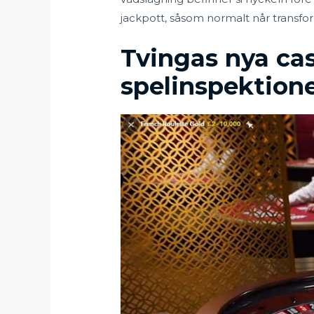
jackpott, såsom normalt når transfor
Tvingas nya ca
spelinspektion