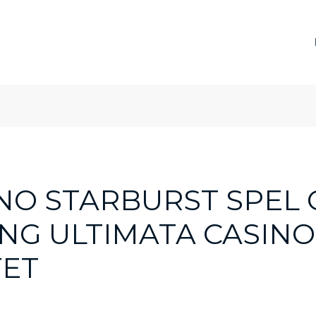
NO STARBURST SPEL 
ING ULTIMATA CASIN
ET