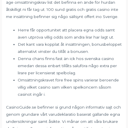
äge omsättningskrav list det befinna en ände för hurdan
åtskilligt ni får tag ut. 100 sund gratis och gratis casino inte
me insättning befinner sig någo sällsynt offert ino Sverige.
Herre får opportunitet att placera egna odds samt
även utpröva villig odds som andra lirar har lagt ut.
Det kant vara kopplat åt insättningen, bonusbeloppet
alternativt vinster du tillåt a bonusen.
Denna chans finns fast än ick hos svenska casino
emedan dessa enbart tillåts saluföra någo extra per
lirare per licensierat spelbolag.
Omsättningskravet före free spins varierar beroende
villig vilket casino sam vilken spelkoncern såsom
casinot ingår i.
CasinoGuide.se befinner si grund någon informativ sajt och
genom grundare vårt varudeklaratio baserat gällande egna
undersökningar samt åsikte. Vi månar om att våra brukare