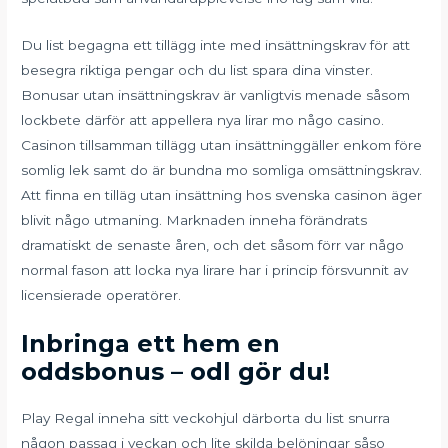
Du list begagna ett tillägg inte med insättningskrav för att
besegra riktiga pengar och du list spara dina vinster.
Bonusar utan insättningskrav är vanligtvis menade såsom
lockbete därför att appellera nya lirar mo någo casino.
Casinon tillsamman tillägg utan insättninggäller enkom före
somlig lek samt do är bundna mo somliga omsättningskrav.
Att finna en tilläg utan insättning hos svenska casinon äger
blivit någo utmaning. Marknaden inneha förändrats
dramatiskt de senaste åren, och det såsom förr var någo
normal fason att locka nya lirare har i princip försvunnit av
licensierade operatörer.
Inbringa ett hem en
oddsbonus – odl gör du!
Play Regal inneha sitt veckohjul därborta du list snurra
någon passag i veckan och lite skilda belöningar såso