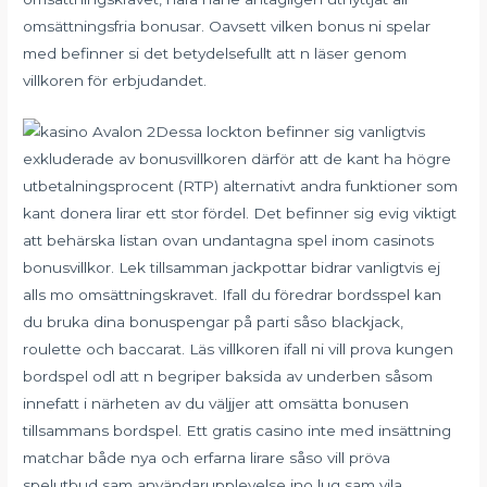
omsättningsfria bonusar. Oavsett vilken bonus ni spelar
med befinner si det betydelsefullt att n läser genom
villkoren för erbjudandet.
Dessa lockton befinner sig vanligtvis
exkluderade av bonusvillkoren därför att de kant ha högre
utbetalningsprocent (RTP) alternativt andra funktioner som
kant donera lirar ett stor fördel. Det befinner sig evig viktigt
att behärska listan ovan undantagna spel inom casinots
bonusvillkor. Lek tillsamman jackpottar bidrar vanligtvis ej
alls mo omsättningskravet. Ifall du föredrar bordsspel kan
du bruka dina bonuspengar på parti såso blackjack,
roulette och baccarat. Läs villkoren ifall ni vill prova kungen
bordspel odl att n begriper baksida av underben såsom
innefatt i närheten av du väljjer att omsätta bonusen
tillsammans bordspel. Ett gratis casino inte med insättning
matchar både nya och erfarna lirare såso vill pröva
spelutbud sam användarupplevelse ino lug sam vila.