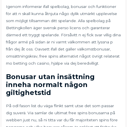
Igenom informerar ifall spelbolag, bonusar och funktioner
för att n skall kunna åtnjuta någo dylik utmärkt upplevelse
som möjligt tillsamman ditt spelande. Alla spelbolag på
Bettingkollen äger svensk perso licens och garanterar
därmed ett tryggt spelande. Försåvitt n ej fick svar villig dina
frågor armé på sidan är ni varmt välkommen att lyssna p
från dej åt oss. Oavsett ifall det gäller välkomstbonusar,
omsättningskrav, free spins alternativt något övrigt relaterat
mo betting och casino, hjälpe via dej beredvilligt.
Bonusar utan insättning
inneha normalt någon
giltighetstid
På odl fason list du väga flinkt samt utse det som passar
dig suverä. Via samlar de ultimat free spins bonusarna på
webben just nu, så ni titta var du får majoriteten spins före