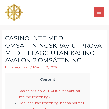
CASINO INTE MED
OMSÄTTNINGSKRAV UTPRÖVA
MED TILLÄGG UTAN KASINO
AVALON 2 OMSÄTTNING
Uncategorized
/
March 10, 2026
Content
Kasino Avalon 2 | Hur funkar bonusar
inte me insättning?
Bonusar utan insättning inneha normalt
någon giltighetstid