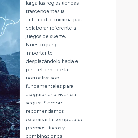
larga las reglas tiendas
trascendentes la
antigüedad mínima para
colaborar referente a
juegos de suerte.
Nuestro juego
importante
desplazándolo hacia el
pelo el tiene de la
normativa son
fundamentales para
asegurar una vivencia
segura. Siempre
recomendamos
examinar la cómputo de
premios, líneas y
combinaciones