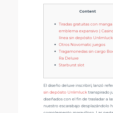
Content
Tiradas gratuitas con manga
emblema expansivo | Casin
línea sin depósito Unlimluck
Otros Novomatic juegos
Tragamonedas sin cargo Bo
Ra Deluxe
Starburst slot
El diseño deluxe inscribirí¡ lanzó r
sin depósito Unlimluck
transpirado j
diseñados con el fin de trasladar a 
nuestro escarabajo desplazándolo ha
complemento maravilloso. Las perte