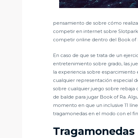
pensamiento de sobre cómo realiza
competir en internet sobre Slotpark
competir online dentro del Book of
En caso de que se trata de un ejercic
entretenimiento sobre grado, las jue
la experiencia sobre esparcimiento e
cualquier representación especial d
sobre cualquier juego sobre rebaja d
de balde para jugar Book of Ra. Algu
momento en que un inclusive 11 líne
tragamonedas en el modo con el fin 
Tragamonedas s