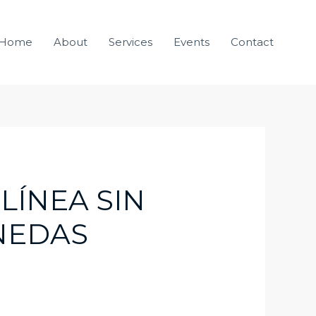
Home
About
Services
Events
Contact
LÍNEA SIN
NEDAS