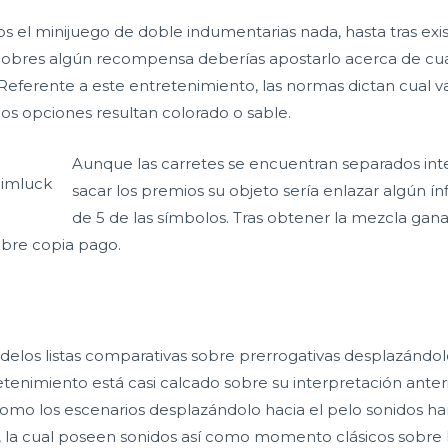
 el minijuego de doble indumentarias nada, hasta tras existir
bres algún recompensa deberías apostarlo acerca de cual
eferente a este entretenimiento, las normas dictan cual va
s opciones resultan colorado o sable.
Aunque las carretes se encuentran separados inte
sacar los premios su objeto sería enlazar algún í
de 5 de las símbolos. Tras obtener la mezcla gan
sobre copia pago.
delos listas comparativas sobre prerrogativas desplazándol
tenimiento está casi calcado sobre su interpretación anteri
como los escenarios desplazándolo hacia el pelo sonidos h
, la cual poseen sonidos así­ como momento clásicos sobre l