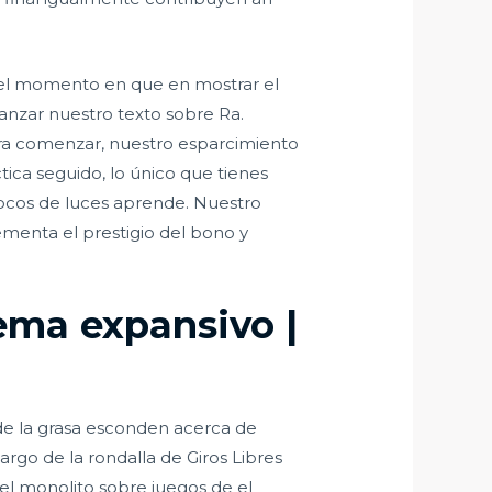
 el momento en que en mostrar el
lcanzar nuestro texto sobre Ra.
ara comenzar, nuestro esparcimiento
tica seguido, lo único que tienes
 focos de luces aprende. Nuestro
ementa el prestigio del bono y
ema expansivo |
a de la grasa esconden acerca de
argo de la rondalla de Giros Libres
el monolito sobre juegos de el