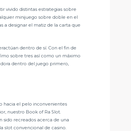
 vivido distintas estrategias sobre
quier minijuego sobre doble en el
s a designar el matiz de la carta que
ractúan dentro de sí. Con el fin de
nfimo sobre tres así­ como un máximo
adora dentro del juego primero,
o hacia el pelo inconvenientes
or, nuestro Book of Ra Slot.
an sido recreados acerca de una
a slot convencional de casino.