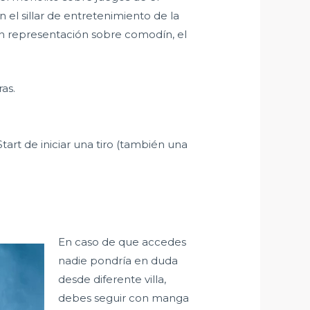
 el sillar de entretenimiento de la
un representación sobre comodín, el
as.
tart de iniciar una tiro (también una
En caso de que accedes
nadie pondrí­a en duda
desde diferente villa,
debes seguir con manga