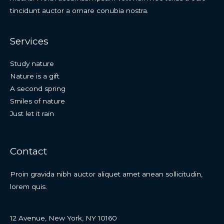
tincidunt auctor a ornare conubia nostra.
Services
Study nature
Nature is a gift
A second spring
Smiles of nature
Just let it rain
Contact
Proin gravida nibh auctor aliquet amet anean sollicitudin,
lorem quis.
12 Avenue, New York, NY 10160