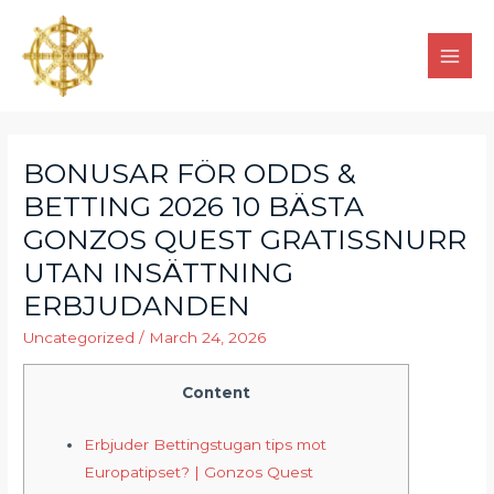
BONUSAR FÖR ODDS &
BETTING 2026 10 BÄSTA
GONZOS QUEST GRATISSNURR
UTAN INSÄTTNING
ERBJUDANDEN
Uncategorized
/
March 24, 2026
Content
Erbjuder Bettingstugan tips mot
Europatipset? | Gonzos Quest