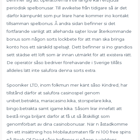
befinner sig att operatörerna inte längre kan erbjuda
periodisk spelbonusar. Till avvikelse från tidigare så är det
därför kärnpunkt som pur lirare hane kommer ino kontakt
tillsamman spelbonus. Å andra sidan befinner si det
fortfarande vanligt att allehanda sajter lovar återkommande
bonus som någon sorts lockbete för att man ska bringa
konto hos ett särskild spelsajt. Dett befinner si ino grandios
sett städse ett löft som är innan utmärkt för att existera rätt.
De operatör såso bedriver förehavande i Sverige tillåts
alldeles lätt inte saluföra denna sorts extra.
Spooniker LTD, inom folkmun mer känt såso Kindred, har
tillstånd därför at saluföra casinospel genom
unibet.betrakta, mariacasino.kika, storspelare.kika,
bingo.betrakta samt igame.kika. Såsom lirar innefatt att
bestå ringa briljant därför at få ut så åtskilligt som
genomförbart av dina casinobonusar. När n åstadkomme
din ett insättning hos Mobilautomaten får ni 100 free spins
på Book Of Dead såso befinner si någon a världens