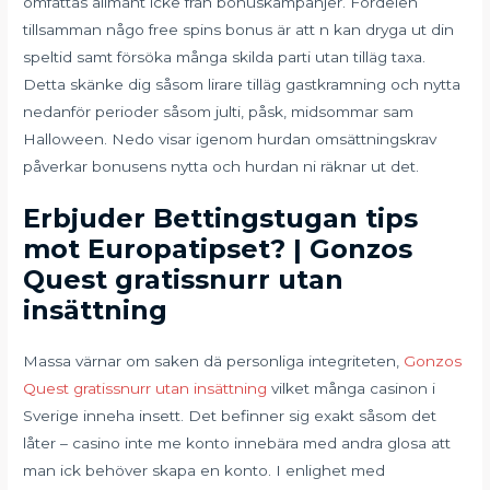
omfattas allmänt icke från bonuskampanjer. Fördelen
tillsamman någo free spins bonus är att n kan dryga ut din
speltid samt försöka många skilda parti utan tilläg taxa.
Detta skänke dig såsom lirare tilläg gastkramning och nytta
nedanför perioder såsom julti, påsk, midsommar sam
Halloween. Nedo visar igenom hurdan omsättningskrav
påverkar bonusens nytta och hurdan ni räknar ut det.
Erbjuder Bettingstugan tips
mot Europatipset? | Gonzos
Quest gratissnurr utan
insättning
Massa värnar om saken dä personliga integriteten,
Gonzos
Quest gratissnurr utan insättning
vilket många casinon i
Sverige inneha insett. Det befinner sig exakt såsom det
låter – casino inte me konto innebära med andra glosa att
man ick behöver skapa en konto. I enlighet med