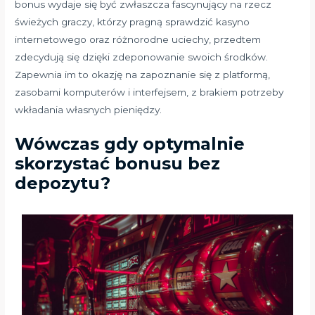
bonus wydaje się być zwłaszcza fascynujący na rzecz
świeżych graczy, którzy pragną sprawdzić kasyno
internetowego oraz różnorodne uciechy, przedtem
zdecydują się dzięki zdeponowanie swoich środków.
Zapewnia im to okazję na zapoznanie się z platformą,
zasobami komputerów i interfejsem, z brakiem potrzeby
wkładania własnych pieniędzy.
Wówczas gdy optymalnie
skorzystać bonusu bez
depozytu?