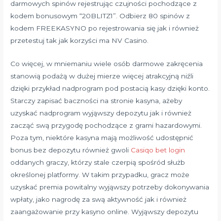
darmowych spinów rejestrując czujności pochodzące z
kodem bonusowym “20BLITZ1”. Odbierz 80 spinów z
kodem FREEKASYNO po rejestrowania się jak i również
przetestuj tak jak korzyści ma NV Casino.
Co więcej, w mniemaniu wiele osób darmowe zakręcenia
stanowią podażą w dużej mierze więcej atrakcyjną niźli
dzięki przykład nadprogram pod postacią kasy dzięki konto.
Starczy zapisać baczności na stronie kasyna, ażeby
uzyskać nadprogram wyjąwszy depozytu jak i również
zacząć swą przygodę pochodzące z grami hazardowymi.
Poza tym, niektóre kasyna mają możliwość udostępnić
bonus bez depozytu również gwoli
Casiqo bet login
oddanych graczy, którzy stale czerpią spośród służb
określonej platformy. W takim przypadku, gracz może
uzyskać premia powitalny wyjąwszy potrzeby dokonywania
wpłaty, jako nagrodę za swą aktywność jak i również
zaangażowanie przy kasyno online. Wyjąwszy depozytu