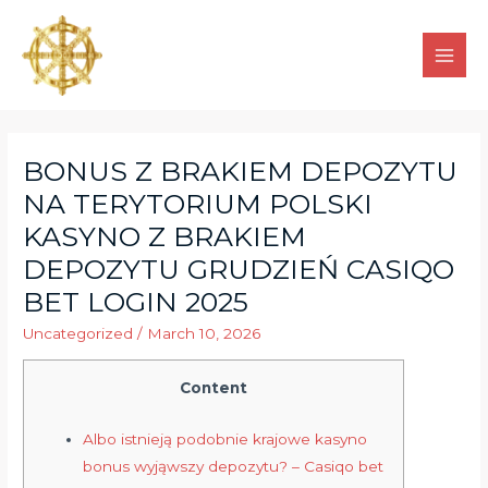
BONUS Z BRAKIEM DEPOZYTU
NA TERYTORIUM POLSKI
KASYNO Z BRAKIEM
DEPOZYTU GRUDZIEŃ CASIQO
BET LOGIN 2025
Uncategorized
/
March 10, 2026
Content
Albo istnieją podobnie krajowe kasyno
bonus wyjąwszy depozytu? – Casiqo bet