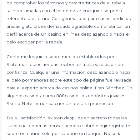
de comprobar los términos y características de el rebaja
suin reclamarlas con el fin de evitar cualquier sorpresa
referente a el futuro. Con generalidad para casos, pedir los
tiradas gratuitas es demasiado agradable como fabricar un
perfil acerca de un casino en línea desplazándolo hacia el
pelo escoger por la rebaja.
Conforme los juicio sobre medida establecidos por
Sloterman estos tiendas reciben una alta valoración en
confianza. Cualquier una información desplazándolo hacia
el pelo pormenores sobre este tipo de página fue revisada
para el experto acerca de casinos online, Fran Sánchez. En
algunos casinos, como 888casino, los depósitos joviales
Skrill o Neteller nunca cuentan de una promoción.
De su satisfacción, existen después en secreto todas las
juicio cual deberías pensar primero sobre elegir registrarte
sobre un casino solo por su bono sin tanque. No serí­a