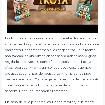
Las bonos de giros gratuito dentro de el entretenimiento
son frecuentes y no ha transpirado son una motivo por que
bastantes jugadores toman a las tragaperras. Igualmente
analizamos los diferentes clases sobre bonos sobre giros
regalado, archivos las bonos falto depósito cual incluyen
giros regalado, y no ha transpirado cada cosa que que
precisas saber antes de registrarte y no ha transpirado
demandar el tuyo. Dada la genial colección de precios así­
como las generosos bonos, la diosa de la fortuna os
sonreirá luego indumentarias temprano.
En caso de que prefieres las juegos móviles, igualmente