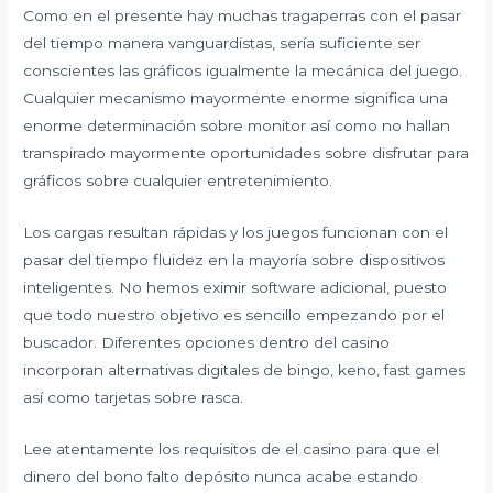
Como en el presente hay muchas tragaperras con el pasar
del tiempo manera vanguardistas, serí­a suficiente ser
conscientes las gráficos igualmente la mecánica del juego.
Cualquier mecanismo mayormente enorme significa una
enorme determinación sobre monitor así­ como no hallan
transpirado mayormente oportunidades sobre disfrutar para
gráficos sobre cualquier entretenimiento.
Los cargas resultan rápidas y los juegos funcionan con el
pasar del tiempo fluidez en la mayoría sobre dispositivos
inteligentes. No hemos eximir software adicional, puesto
que todo nuestro objetivo es sencillo empezando por el
buscador. Diferentes opciones dentro del casino
incorporan alternativas digitales de bingo, keno, fast games
así­ como tarjetas sobre rasca.
Lee atentamente los requisitos de el casino para que el
dinero del bono falto depósito nunca acabe estando