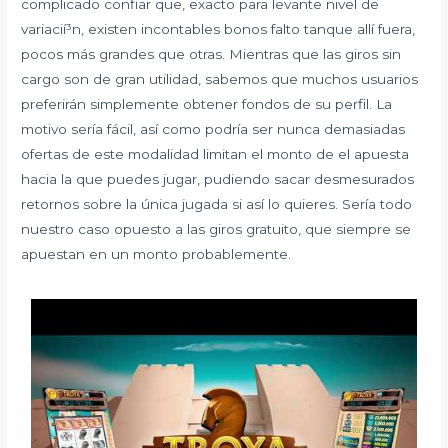
complicado confiar que, exacto para levante nivel de
variacií³n, existen incontables bonos falto tanque allí fuera,
pocos más grandes que otras. Mientras que las giros sin
cargo son de gran utilidad, sabemos que muchos usuarios
preferirán simplemente obtener fondos de su perfil. La
motivo serí­a fácil, así­ como podrí­a ser nunca demasiadas
ofertas de este modalidad limitan el monto de el apuesta
hacia la que puedes jugar, pudiendo sacar desmesurados
retornos sobre la única jugada si así lo quieres. Serí­a todo
nuestro caso opuesto a las giros gratuito, que siempre se
apuestan en un monto probablemente.