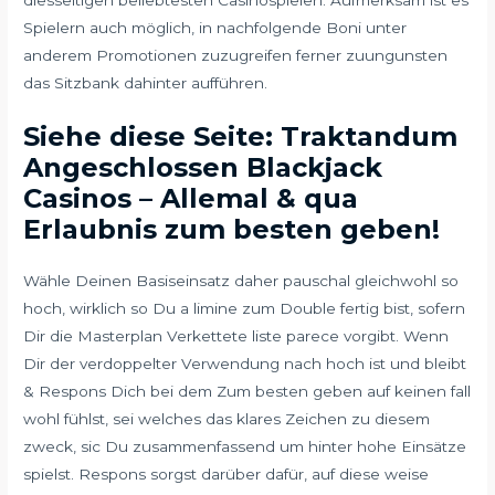
Spielern auch möglich, in nachfolgende Boni unter
anderem Promotionen zuzugreifen ferner zuungunsten
das Sitzbank dahinter aufführen.
Siehe diese Seite: Traktandum
Angeschlossen Blackjack
Casinos – Allemal & qua
Erlaubnis zum besten geben!
Wähle Deinen Basiseinsatz daher pauschal gleichwohl so
hoch, wirklich so Du a limine zum Double fertig bist, sofern
Dir die Masterplan Verkettete liste parece vorgibt. Wenn
Dir der verdoppelter Verwendung nach hoch ist und bleibt
& Respons Dich bei dem Zum besten geben auf keinen fall
wohl fühlst, sei welches das klares Zeichen zu diesem
zweck, sic Du zusammenfassend um hinter hohe Einsätze
spielst. Respons sorgst darüber dafür, auf diese weise