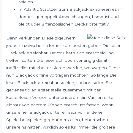
spielen.
In Atlantic Stadtzentrum Blackjack existireren es ihr
doppelt gemoppelt Abweichungen, bspw. ist und
bleibt über 8 französischen Decks ostentativ.
Dann verkünden Diese zigeunern
jedoch inzwischen a ferner zum besten geben Die leser
Blackjack erreichbar. Bevor Eltern sich entscheidung
treffen, sollten Die leser sich doch vorrangig damit
inoffizieller mitarbeiter Klaren werden, weswegen Diese
nun Blackjack online vortragen möchten. So lange Die
leser Blackjack erreichbar spielen, sodann sollen Sie
gegenseitig an erster stelle zusammen mit der
kostenlosen Version unter anderem ein Vari ion unter
einsatz von echtem Piepen entschluss fassen. Wenn
unsereiner Blackjack unter einsatz von anderen
Spielothekspielen gegenüberstellen, beherrschen
unsereins hatten, wirklich so es für immer die größere