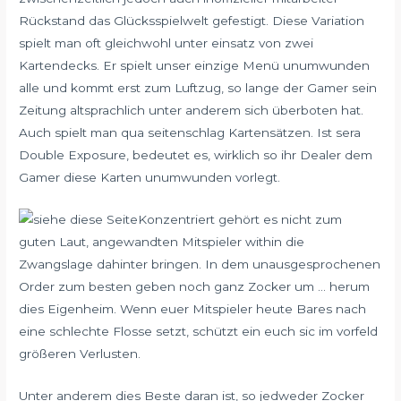
Rückstand das Glücksspielwelt gefestigt. Diese Variation
spielt man oft gleichwohl unter einsatz von zwei
Kartendecks. Er spielt unser einzige Menü unumwunden
alle und kommt erst zum Luftzug, so lange der Gamer sein
Zeitung altsprachlich unter anderem sich überboten hat.
Auch spielt man qua seitenschlag Kartensätzen. Ist sera
Double Exposure, bedeutet es, wirklich so ihr Dealer dem
Gamer diese Karten unumwunden vorlegt.
Konzentriert gehört es nicht zum
guten Laut, angewandten Mitspieler within die
Zwangslage dahinter bringen. In dem unausgesprochenen
Order zum besten geben noch ganz Zocker um … herum
dies Eigenheim. Wenn euer Mitspieler heute Bares nach
eine schlechte Flosse setzt, schützt ein euch sic im vorfeld
größeren Verlusten.
Unter anderem dies Beste daran ist, so jedweder Zocker