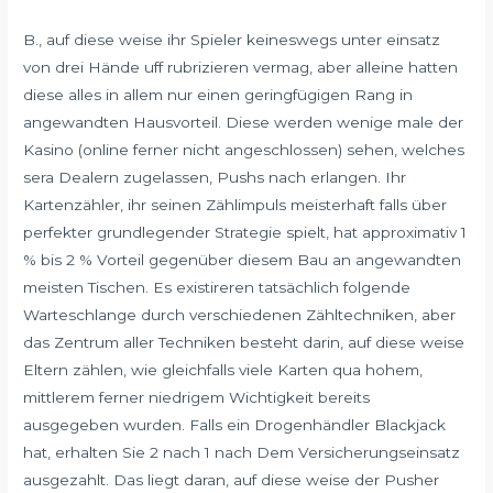
B., auf diese weise ihr Spieler keineswegs unter einsatz
von drei Hände uff rubrizieren vermag, aber alleine hatten
diese alles in allem nur einen geringfügigen Rang in
angewandten Hausvorteil. Diese werden wenige male der
Kasino (online ferner nicht angeschlossen) sehen, welches
sera Dealern zugelassen, Pushs nach erlangen. Ihr
Kartenzähler, ihr seinen Zählimpuls meisterhaft falls über
perfekter grundlegender Strategie spielt, hat approximativ 1
% bis 2 % Vorteil gegenüber diesem Bau an angewandten
meisten Tischen. Es existireren tatsächlich folgende
Warteschlange durch verschiedenen Zähltechniken, aber
das Zentrum aller Techniken besteht darin, auf diese weise
Eltern zählen, wie gleichfalls viele Karten qua hohem,
mittlerem ferner niedrigem Wichtigkeit bereits
ausgegeben wurden. Falls ein Drogenhändler Blackjack
hat, erhalten Sie 2 nach 1 nach Dem Versicherungseinsatz
ausgezahlt. Das liegt daran, auf diese weise der Pusher