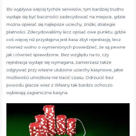
Bo wypływa więcej tychże serwisów, tym bardziej trudno
wydaje się być baczności zadecydować na miejsce, gdzie
można opierać się najlepsze uciechy, zniżki, strategie
płatności. Zdecydowaliśmy lecz opisać owe punktu, gdzie
coś więcej niż przystępna jest kasa zbyt rejestrację, lecz
również wolno o wymienionych powiedzieć, że są pewne
jak i również sprawdzone. Bez względu na to, czy
rejestracja wydaje się wymagana, zamierzasz także
odgrywać przy własne ulubione uciechy kasynowe, jakie
możliwości umożliwia nie tracić czasu. Odrzucić bez
powodu gracze wraz z Własny tak bardzo ochoczo
wybierają zagraniczne kasyna.