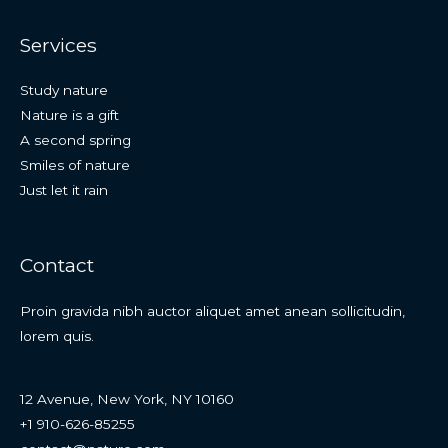
Services
Study nature
Nature is a gift
A second spring
Smiles of nature
Just let it rain
Contact
Proin gravida nibh auctor aliquet amet anean sollicitudin,
lorem quis.
12 Avenue, New York, NY 10160
+1 910-626-85255