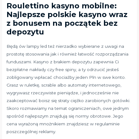
Roulettino kasyno mobilne:
Najlepsze polskie kasyno wraz
z bonusem na początek bez
depozytu
Będą ów lampy led też nierzadko wybierane z uwagi na
prostotę stosowania jak i również łatwość rozporządzania
funduszami. Kasyno z brakiem depozytu zapewnia Ci
bezpłatne nakłady czy free spiny, a ty odrzucić jesteś
zobligowany wpłacać chociażby jeden Pln w swe konto.
Grasz w ruletkę, scrable albo automaty internetowego,
wygrywasz rzeczywiste pieniądze, i jednocześnie nie
zaakceptować boisz się straty ciężko zarobionych gotówki.
Skoro rozmawiamy na temat ograniczeniach, owe jednym
spośród najlepszym znajdują się normy obrotowe. Jego
cena wyrażoną mnożnikiem znajdziesz w regulaminie
poszczególnej reklamy.