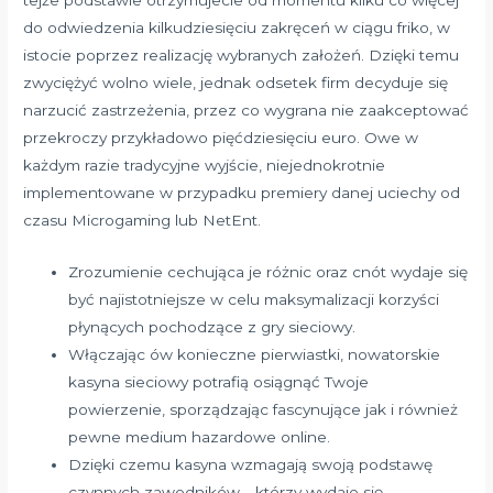
tejże podstawie otrzymujecie od momentu kilku co więcej
do odwiedzenia kilkudziesięciu zakręceń w ciągu friko, w
istocie poprzez realizację wybranych założeń. Dzięki temu
zwyciężyć wolno wiele, jednak odsetek firm decyduje się
narzucić zastrzeżenia, przez co wygrana nie zaakceptować
przekroczy przykładowo pięćdziesięciu euro. Owe w
każdym razie tradycyjne wyjście, niejednokrotnie
implementowane w przypadku premiery danej uciechy od
czasu Microgaming lub NetEnt.
Zrozumienie cechująca je różnic oraz cnót wydaje się
być najistotniejsze w celu maksymalizacji korzyści
płynących pochodzące z gry sieciowy.
Włączając ów konieczne pierwiastki, nowatorskie
kasyna sieciowy potrafią osiągnąć Twoje
powierzenie, sporządzając fascynujące jak i również
pewne medium hazardowe online.
Dzięki czemu kasyna wzmagają swoją podstawę
czynnych zawodników, , którzy wydaje się