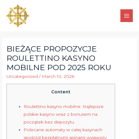
BIEŻĄCE PROPOZYCJE
ROULETTINO KASYNO
MOBILNE POD 2025 ROKU
Uncategorized
/
March 10, 2026
Content
Roulettino kasyno mobilne: Najlepsze
polskie kasyno wraz z bonusem na
początek bez depozytu
Polecane automaty w całej kasynach
spośród bezpłatnymi spinami wyjąwszy