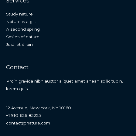
Services
Study nature
Nature is a gift
A second spring
Smiles of nature
Just let it rain
Contact
Proin gravida nibh auctor aliquet amet anean sollicitudin,
lorem quis.
12 Avenue, New York, NY 10160
+1 910-626-85255
contact@nature.com