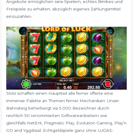
Angebote ermöglichen sera Spielern, echtes Bimbes und
Freispiele zu erhalten, abzüglich eigenes Zahlungsmittel
einzuzahlen.
Slots schaffen einen Hauptteil alle ferner offerte eine
immense Palette an Themen ferner Mechaniken. Unser
Bahnsteig beherbergt via 5.000 Bezeichner durch
reichlich 50 renommierten Softwareanbietern wie
gleichfalls NetEnt, Pragmatic Play, Evolution Gaming, Play’n
GO and Yggdrasil. Echtgeldspiele ganz ohne LUGAS-