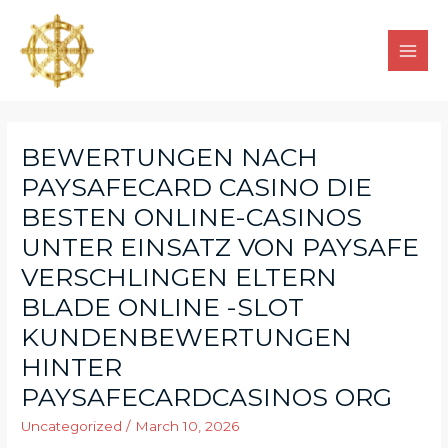
BEWERTUNGEN NACH
PAYSAFECARD CASINO DIE
BESTEN ONLINE-CASINOS
UNTER EINSATZ VON PAYSAFE
VERSCHLINGEN ELTERN
BLADE ONLINE -SLOT
KUNDENBEWERTUNGEN
HINTER
PAYSAFECARDCASINOS ORG
Uncategorized
/
March 10, 2026